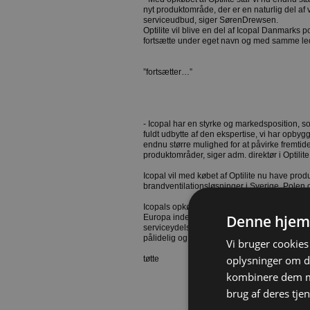
nyt produktområde, der er en naturlig del af
serviceudbud, siger SørenDrewsen.
Optilite vil blive en del af Icopal Danmarks p
fortsætte under eget navn og med samme le
”fortsætter…”
- Icopal har en styrke og markedsposition, som
fuldt udbytte af den ekspertise, vi har opby
endnu større mulighed for at påvirke fremtid
produktområder, siger adm. direktør i Optilit
Icopal vil med købet af Optilite nu have prod
brandventilationsløsninger i Sverige, Polen
Icopals opkøbsstrategi er, foruden at konso
Denne hjem
Europa inden for produkter til flade tage, at 
serviceydelser, som tilbydes kunder i de en
pålidelig og innovativ partner.
Vi bruger cookies 
oplysninger om d
tøtte
kombinere dem me
brug af deres tjen