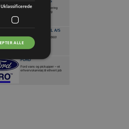
CE NIELSEN APS
Uklassificerede
Nedbrydning miljøsanering
diamantskæring/boring
JACOBI TAGTEGL A/S
Tysk kvalitets siden 1860!
EPTER ALLE
FORD
Ford vans og pickupper – et
erhvervskøretøj til ethvert job