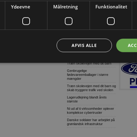
omfattende og grov millionsvig
Ydeevne
Målretning
Funktionalitet
Konkurser i byggeriet (Uge
32/2026-2)
9 ud af 10: Stop links i e-mails
Dansk AI-platform dyster mod
globale giganter om pris
Tetra Pak lancerer digital
AFVIS ALLE
ACC
overvågning til isproduktion
Grønne gaver i specialdesignet
emballage
Træn skolevejen med dit barn
Genbrugelige
fødevareemballager i større
mængder
Træn skolevejen med dit barn og
skab tryggere trafik ved skolen
Lagerudlejning blandt årets
største
Ni ud af ti virksomheder oplever
komplekse cybertrusler
Danske soldater har arbejdet på
grønlandsk infrastruktur