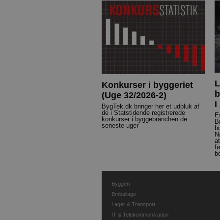
L
Konkurser i byggeriet
b
(Uge 32/2026-2)
i
BygTek.dk bringer her et udpluk af
de i Statstidende registrerede
E
konkurser i byggebranchen de
B
seneste uger
b
N
a
f
b
Byggeri
Emballage
Lager & Transport
IT & Telekommunikation