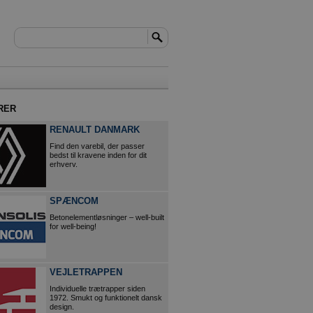
RER
RENAULT DANMARK
Find den varebil, der passer
bedst til kravene inden for dit
erhverv.
SPÆNCOM
Betonelementløsninger – well-built
for well-being!
VEJLETRAPPEN
Individuelle trætrapper siden
1972. Smukt og funktionelt dansk
design.