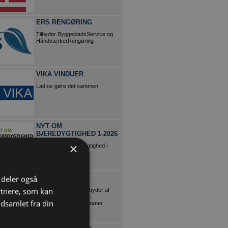
ERS RENGØRING
Tilbyder ByggepladsService og
HåndværkerRengøring
VIKA VINDUER
Lad os gøre det sammen
NYT OM
BÆREDYGTIGHED 1-2026
×
Magasin om bæredygtighed i
byggebranchen
i deler også
SCANTRUCK
rtnere, som kan
Danmarks største udbyder af
entreprenørmateriel,
dsamlet fra din
teleskoplæssere og kraner