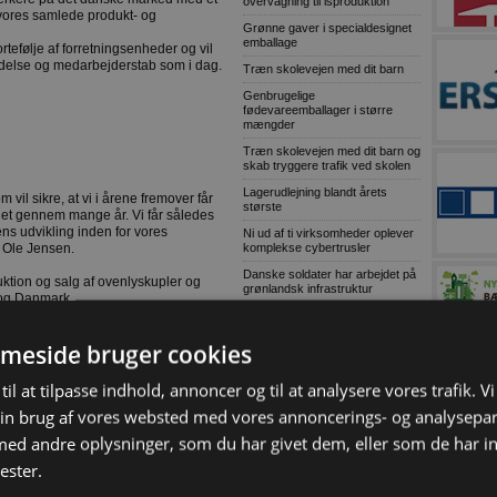
overvågning til isproduktion
 vores samlede produkt- og
Grønne gaver i specialdesignet
emballage
ortefølje af forretningsenheder og vil
delse og medarbejderstab som i dag.
Træn skolevejen med dit barn
Genbrugelige
fødevareemballager i større
mængder
Træn skolevejen med dit barn og
skab tryggere trafik ved skolen
Lagerudlejning blandt årets
 vil sikre, at vi i årene fremover får
største
gget gennem mange år. Vi får således
ens udvikling inden for vores
Ni ud af ti virksomheder oplever
komplekse cybertrusler
e Ole Jensen.
Danske soldater har arbejdet på
uktion og salg af ovenlyskupler og
grønlandsk infrastruktur
 og Danmark.
lidere den markedsledende position i
MEST LÆSTE
meside bruger cookies
udvide sortimentet af produkter og
Ny Sennebogenspecialist til
kelte lande, og dermed fremstå som en
skrot og affald
til at tilpasse indhold, annoncer og til at analysere vores trafik. V
Lokal entreprenør skal bygge 30
in brug af vores websted med vores annoncerings- og analysepa
almene boliger i Bramming
d andre oplysninger, som du har givet dem, eller som de har in
Kaospilot skal skabe kreative
arkitektledere i Aarhus
ester.
Chef i Forsvarets Materiel- og
Indkøbsstyrelse tiltalt for