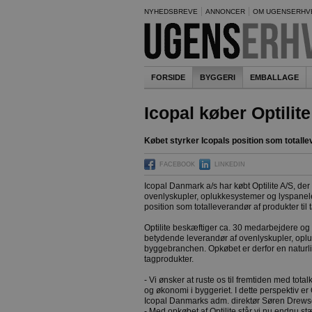
NYHEDSBREVE
ANNONCER
OM UGENSERHV
FORSIDE
BYGGERI
EMBALLAGE
Icopal køber Optilite
Købet styrker Icopals position som totalle
FACEBOOK
LINKEDIN
Icopal Danmark a/s har købt Optilite A/S, de
ovenlyskupler, oplukkesystemer og lyspanele
position som totalleverandør af produkter til 
Optilite beskæftiger ca. 30 medarbejdere o
betydende leverandør af ovenlyskupler, oplu
byggebranchen. Opkøbet er derfor en naturlig
tagprodukter.
- Vi ønsker at ruste os til fremtiden med tota
og økonomi i byggeriet. I dette perspektiv er O
Icopal Danmarks adm. direktør Søren Drews
- Med opkøbet af Optilite står vi nu endnu 