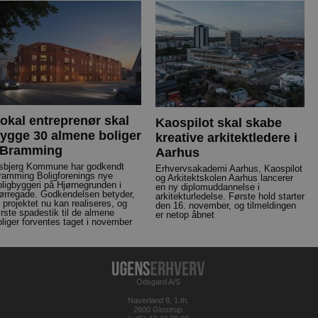
okal entreprenør skal
Kaospilot skal skabe
ygge 30 almene boliger
kreative arkitektledere i
 Bramming
Aarhus
sbjerg Kommune har godkendt
Erhvervsakademi Aarhus, Kaospilot
ramming Boligforenings nye
og Arkitektskolen Aarhus lancerer
oligbyggeri på Hjørnegrunden i
en ny diplomuddannelse i
ørregade. Godkendelsen betyder,
arkitekturledelse. Første hold starter
t projektet nu kan realiseres, og
den 16. november, og tilmeldingen
ørste spadestik til de almene
er netop åbnet
oliger forventes taget i november
Odsgard A/S
Naverland 8, 1.th.
2600 Glostrup