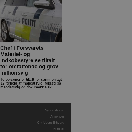
Chef i Forsvarets
Materiel- og
Indkøbsstyrelse tiltalt
for omfattende og grov
millionsvig
To personer er tiltalt for sammenlagt
12 forhold af mandatsvig, forsøg på
mandatsvig og dokumentfalsk
Nyhedsbreve
Annoncer
Om UgensErhverv
Kontakt