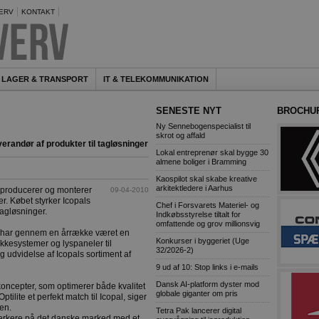
ERV
KONTAKT
LAGER & TRANSPORT
IT & TELEKOMMUNIKATION
SENESTE NYT
BROCHU
Ny Sennebogenspecialist til
skrot og affald
verandør af produkter til tagløsninger
Lokal entreprenør skal bygge 30
almene boliger i Bramming
Kaospilot skal skabe kreative
arkitektledere i Aarhus
r producerer og monterer
09-04-2010
r. Købet styrker Icopals
Chef i Forsvarets Materiel- og
tagløsninger.
Indkøbsstyrelse tiltalt for
omfattende og grov millionsvig
g har gennem en årrække været en
Konkurser i byggeriet (Uge
kkesystemer og lyspaneler til
32/2026-2)
 udvidelse af Icopals sortiment af
9 ud af 10: Stop links i e-mails
Dansk AI-platform dyster mod
lkoncepter, som optimerer både kvalitet
globale giganter om pris
ptilite et perfekt match til Icopal, siger
en.
Tetra Pak lancerer digital
stærkere på det danske marked med et