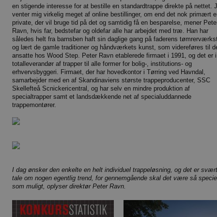
en stigende interesse for at bestille en standardtrappe direkte på nettet. 
venter mig virkelig meget af online bestillinger, om end det nok primært e
private, der vil bruge tid på det og samtidig få en besparelse, mener Pete
Ravn, hvis far, bedstefar og oldefar alle har arbejdet med træ. Han har
således helt fra barnsben haft sin daglige gang på faderens tømrerværks
og lært de gamle traditioner og håndværkets kunst, som videreføres til d
ansatte hos Wood Step. Peter Ravn etablerede firmaet i 1991, og det er 
totalleverandør af trapper til alle former for bolig-, institutions- og
erhvervsbyggeri. Firmaet, der har hovedkontor i Tørring ved Havndal,
samarbejder med en af Skandinaviens største trappeproducenter, SSC
Skellefteå Scnickericentral, og har selv en mindre produktion af
specialtrapper samt et landsdækkende net af specialuddannede
trappemontører.
I dag ønsker den enkelte en helt individuel trappeløsning, og det er svært
tale om nogen egentlig trend, for gennemgående skal det være så specie
som muligt, oplyser direktør Peter Ravn.