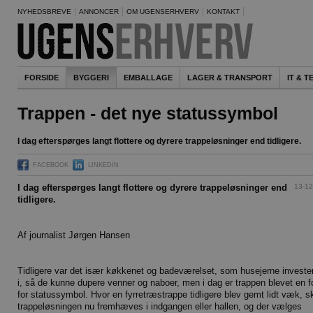
NYHEDSBREVE
ANNONCER
OM UGENSERHVERV
KONTAKT
FORSIDE
BYGGERI
EMBALLAGE
LAGER & TRANSPORT
IT & 
Trappen - det nye statussymbol
I dag efterspørges langt flottere og dyrere trappeløsninger end tidligere.
FACEBOOK
LINKEDIN
13-12
I dag efterspørges langt flottere og dyrere trappeløsninger end
tidligere.
Af journalist Jørgen Hansen
Tidligere var det især køkkenet og badeværelset, som husejerne investe
i, så de kunne dupere venner og naboer, men i dag er trappen blevet en 
for statussymbol. Hvor en fyrretræstrappe tidligere blev gemt lidt væk, s
trappeløsningen nu fremhæves i indgangen eller hallen, og der vælges