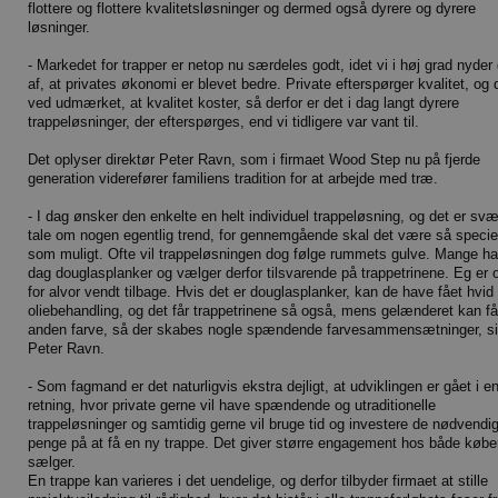
flottere og flottere kvalitetsløsninger og dermed også dyrere og dyrere
løsninger.
- Markedet for trapper er netop nu særdeles godt, idet vi i høj grad nyder
af, at privates økonomi er blevet bedre. Private efterspørger kvalitet, og 
ved udmærket, at kvalitet koster, så derfor er det i dag langt dyrere
trappeløsninger, der efterspørges, end vi tidligere var vant til.
Det oplyser direktør Peter Ravn, som i firmaet Wood Step nu på fjerde
generation viderefører familiens tradition for at arbejde med træ.
- I dag ønsker den enkelte en helt individuel trappeløsning, og det er svæ
tale om nogen egentlig trend, for gennemgående skal det være så specie
som muligt. Ofte vil trappeløsningen dog følge rummets gulve. Mange har
dag douglasplanker og vælger derfor tilsvarende på trappetrinene. Eg er 
for alvor vendt tilbage. Hvis det er douglasplanker, kan de have fået hvid
oliebehandling, og det får trappetrinene så også, mens gelænderet kan f
anden farve, så der skabes nogle spændende farvesammensætninger, si
Peter Ravn.
- Som fagmand er det naturligvis ekstra dejligt, at udviklingen er gået i e
retning, hvor private gerne vil have spændende og utraditionelle
trappeløsninger og samtidig gerne vil bruge tid og investere de nødvendi
penge på at få en ny trappe. Det giver større engagement hos både købe
sælger.
En trappe kan varieres i det uendelige, og derfor tilbyder firmaet at stille