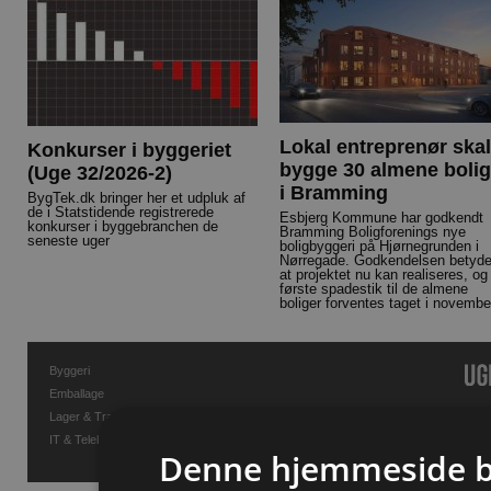
Lokal entreprenør skal
Konkurser i byggeriet
bygge 30 almene bolig
(Uge 32/2026-2)
i Bramming
BygTek.dk bringer her et udpluk af
de i Statstidende registrerede
Esbjerg Kommune har godkendt
konkurser i byggebranchen de
Bramming Boligforenings nye
seneste uger
boligbyggeri på Hjørnegrunden i
Nørregade. Godkendelsen betyde
at projektet nu kan realiseres, og
første spadestik til de almene
boliger forventes taget i novembe
Byggeri
Emballage
Lager & Transport
IT & Telekommunikation
Denne hjemmeside b