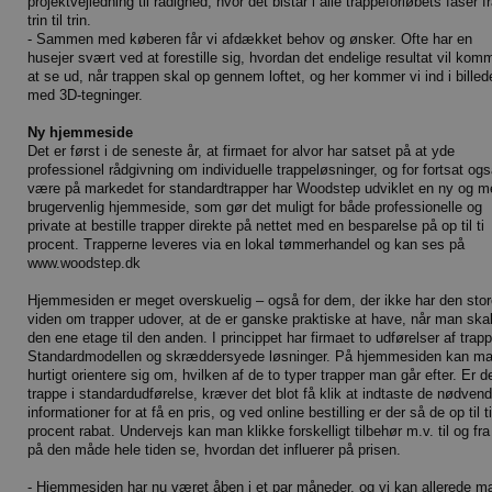
projektvejledning til rådighed, hvor det bistår i alle trappeforløbets faser f
trin til trin.
- Sammen med køberen får vi afdækket behov og ønsker. Ofte har en
husejer svært ved at forestille sig, hvordan det endelige resultat vil komm
at se ud, når trappen skal op gennem loftet, og her kommer vi ind i billed
med 3D-tegninger.
Ny hjemmeside
Det er først i de seneste år, at firmaet for alvor har satset på at yde
professionel rådgivning om individuelle trappeløsninger, og for fortsat ogs
være på markedet for standardtrapper har Woodstep udviklet en ny og m
brugervenlig hjemmeside, som gør det muligt for både professionelle og
private at bestille trapper direkte på nettet med en besparelse på op til ti
procent. Trapperne leveres via en lokal tømmerhandel og kan ses på
www.woodstep.dk
Hjemmesiden er meget overskuelig – også for dem, der ikke har den stor
viden om trapper udover, at de er ganske praktiske at have, når man skal
den ene etage til den anden. I princippet har firmaet to udførelser af trapp
Standardmodellen og skræddersyede løsninger. På hjemmesiden kan m
hurtigt orientere sig om, hvilken af de to typer trapper man går efter. Er d
trappe i standardudførelse, kræver det blot få klik at indtaste de nødvend
informationer for at få en pris, og ved online bestilling er der så de op til ti
procent rabat. Undervejs kan man klikke forskelligt tilbehør m.v. til og fra
på den måde hele tiden se, hvordan det influerer på prisen.
- Hjemmesiden har nu været åben i et par måneder, og vi kan allerede 