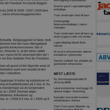
overvågning til isproduktion
m Finn Bo Frandsen fra Dansk Byggeri.
Grønne gaver i specialdesignet
emballage
 fra 2006 til 2009. I 2007-2009 blev
t., mens erhvervsbyggeriet blev
Træn skolevejen med dit barn
Genbrugelige
fødevareemballager i større
mængder
Træn skolevejen med dit barn og
skab tryggere trafik ved skolen
fortsætte. Boligbyggeriet vil falde, fordi
Lagerudlejning blandt årets
kombineret med den lave efterspørgsel
største
geriets konkurrenceevne. Når vi
n, forventer vi, at der bliver opført
Ni ud af ti virksomheder oplever
au i nyere tid for eksempel blev der i
komplekse cybertrusler
 om året, fortæller Finn Bo Frandsen.
Danske soldater har arbejdet på
grønlandsk infrastruktur
 især på grund af det stigende areal af
nistration samt som resultat af den
ten i industrien.
MEST LÆSTE
Ny Sennebogenspecialist til
ygninger til kultur og institutioner vil
skrot og affald
ng af kvalitetsfonden på 2 mia. kr. fra
es investeringer på de borgernære
Lokal entreprenør skal bygge 30
almene boliger i Bramming
a. kr. i 2009. Dermed stiger
titutioner, folkeskoler og
Kaospilot skal skabe kreative
a. kr. i 2008 til 6 mia. kr. i 2009 og 9
arkitektledere i Aarhus
Chef i Forsvarets Materiel- og
Indkøbsstyrelse tiltalt for