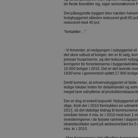
de fleste forestiller sig, siger seniorøkono
Det påbegyndte byggeri blev næsten halveret
boligbyggeriet således reduceret godt 60 pc
reduceret med 40 pct.
”fortsætter…”
- Vi forventer, at nedgangen i nybyggeriet vil 
det store udbud af boliger, der er til salg, 
presser huspriserne, og det reducerer nybyg
korrigerer for forsinkelserne i byggestatistikke
10.000 boliger i 2010. Det er det laveste nive
1930’erne i gennemsnit opført 17.900 boliger
Dertil kommer, at erhvervsbyggeriet vil falde
ledige lokaler inden for detailhandel og admi
meget lave udnyttelse af produktionskapacite
Der er dog et enkelt lyspunkt: Nybyggeriet af b
stige, fordi der i 2010 fremrykkes en udmøntni
2013, så det statslige bidrag til kommunern
områder bliver 4 mia. kr. i 2010 mod kun 1 mi
investeringerne i de fysiske rammer i dagsins
idrætsfaciliteter samt på ældreområdet fra 5 mi
mia. kr. i 2010.