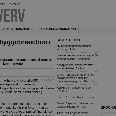
ERV
KONTAKT
LAGER & TRANSPORT
IT & TELEKOMMUNIKATION
 byggebranchen i
SENESTE NYT
Ny Sennebogenspecialist til
skrot og affald
Lokal entreprenør skal bygge 30
almene boliger i Bramming
ndskrænke produktionen på trods af
er i kommunerne
Kaospilot skal skabe kreative
arkitektledere i Aarhus
Chef i Forsvarets Materiel- og
Indkøbsstyrelse tiltalt for
i forhold til 4. kvartal 2008,
19-02-2010
omfattende og grov millionsvig
e etageareal. Udviklingen
Konkurser i byggeriet (Uge
. og et fald i erhvervsbyggeriet på ikke
32/2026-2)
lle formål samt institutioner og
9 ud af 10: Stop links i e-mails
Dansk AI-platform dyster mod
branchen som bekendt præget af en
globale giganter om pris
BROCHU
n er meget konjunkturfølsom, kan det
hvervsbyggeriet er ramt af finanskrisen
Tetra Pak lancerer digital
angen er formentlig mere voldsom end