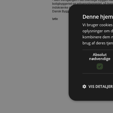
- Men fremgangen i det offentlige byggeri ka
boligbyggeriet og erhvervsbyggeriet, så b
indskrænke produktionen i 2010, fremhæve
Dansk Byggeri.
Denne hjem
tøtte
Vi bruger cookies 
oplysninger om d
kombinere dem me
brug af deres tjen
Absolut
nødvendige
VIS DETALJER