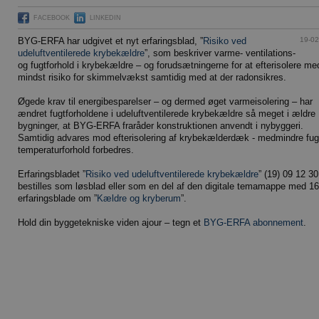
FACEBOOK
LINKEDIN
19-02
BYG-ERFA har udgivet et nyt erfaringsblad, ”
Risiko ved
udeluftventilerede krybekældre
”, som beskriver varme- ventilations-
og fugtforhold i krybekældre – og forudsætningerne for at efterisolere me
mindst risiko for skimmelvækst samtidig med at der radonsikres.
Øgede krav til energibesparelser – og dermed øget varmeisolering – har
ændret fugtforholdene i udeluftventilerede krybekældre så meget i ældre
bygninger, at BYG-ERFA fraråder konstruktionen anvendt i nybyggeri.
Samtidig advares mod efterisolering af krybekælderdæk - medmindre fug
temperaturforhold forbedres.
Erfaringsbladet ”
Risiko ved udeluftventilerede krybekældre
” (19) 09 12 3
bestilles som løsblad eller som en del af den digitale temamappe med 16
erfaringsblade om ”
Kældre og kryberum
”.
Hold din byggetekniske viden ajour – tegn et
BYG-ERFA abonnement
.