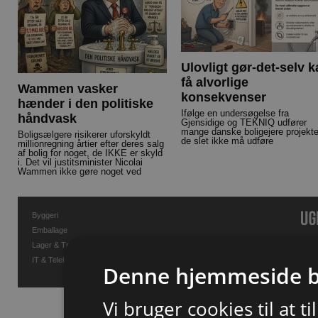
Ulovligt gør-det-selv 
få alvorlige
Wammen vasker
konsekvenser
hænder i den politiske
Ifølge en undersøgelse fra
håndvask
Gjensidige og TEKNIQ udfører
mange danske boligejere projekte
Boligsælgere risikerer uforskyldt
de slet ikke må udføre
millionregning årtier efter deres salg
af bolig for noget, de IKKE er skyld
i. Det vil justitsminister Nicolai
Wammen ikke gøre noget ved
Byggeri
Emballage
Lager & Transport
IT & Telekommunikation
Denne hjemmeside b
Vi bruger cookies til at t