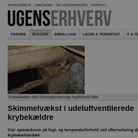
NYHEDSBREVE
ANNONCER
OM UGENSERHVERV
KONTAKT
FORSIDE
BYGGERI
EMBALLAGE
LAGER & TRANSPORT
IT & 
Krybekælder med uhensigtsmæssige fugtforhold efter
Skimmelvækst i udeluftventilerede
krybekældre
Vær opmærksom på fugt- og temperaturforhold ved efterisolering af
krybekælderdæk