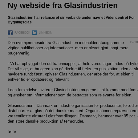
Ny webside fra Glasindustrien
Glasindustrien har relanceret sin webside under navnet Videncentret For
Bygningsglas
FACEBOOK
LINKEDIN
19-10
Den nye hjemmeside fra Glasindustrien indeholder stadig samme
vigtige publikationer og informationer. men er blevet gjort langt mere
brugervenlig.
- Vi har opbygget den ud fra princippet, at hele vores lager findes på hyld
Det vil sige, at brugeren kan gå direkte til f.eks. en publikation uden at sk
navigere rundt først, oplyser Glasindustrien, der arbejder for, at siden til
enhver tid er opdateret og relevant
I den forbindelse inviterer Glasindustrien brugerne til at komme med fors
og ønsker om informationer som de betragter som relevante for siden.
Glasindustrien i Danmark er industriorganisation for producenter, forædle
distributører af glas på det danske marked. Organisationen repræsentere
væsentligste aktører i glasforædlingen i Danmark, herunder over 95 pct. 
den store danske produktion af termoruder.
tøtte