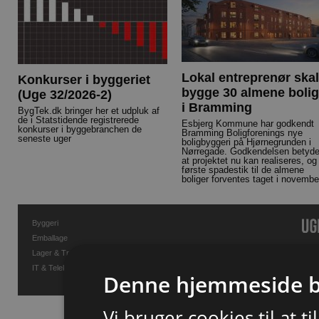
Lokal entreprenør skal
Konkurser i byggeriet
bygge 30 almene bolig
(Uge 32/2026-2)
i Bramming
BygTek.dk bringer her et udpluk af
de i Statstidende registrerede
Esbjerg Kommune har godkendt
konkurser i byggebranchen de
Bramming Boligforenings nye
seneste uger
boligbyggeri på Hjørnegrunden i
Nørregade. Godkendelsen betyde
at projektet nu kan realiseres, og
første spadestik til de almene
boliger forventes taget i novembe
Byggeri
Emballage
Lager & Transport
IT & Telekommunikation
Denne hjemmeside b
Vi bruger cookies til at t