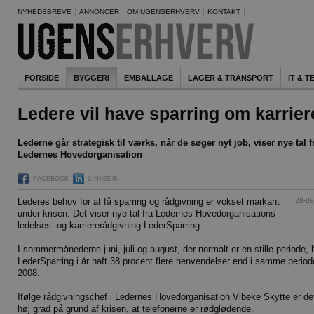
NYHEDSBREVE
ANNONCER
OM UGENSERHVERV
KONTAKT
FORSIDE
BYGGERI
EMBALLAGE
LAGER & TRANSPORT
IT & 
Ledere vil have sparring om karrier
Lederne går strategisk til værks, når de søger nyt job, viser nye tal f
Ledernes Hovedorganisation
FACEBOOK
LINKEDIN
28-09
Lederes behov for at få sparring og rådgivning er vokset markant
under krisen. Det viser nye tal fra Ledernes Hovedorganisations
ledelses- og karriererådgivning LederSparring.
I sommermånederne juni, juli og august, der normalt er en stille periode, 
LederSparring i år haft 38 procent flere henvendelser end i samme period
2008.
Ifølge rådgivningschef i Ledernes Hovedorganisation Vibeke Skytte er det
høj grad på grund af krisen, at telefonerne er rødglødende.