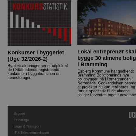
Lokal entreprenør skal
Konkurser i byggeriet
bygge 30 almene bolig
(Uge 32/2026-2)
i Bramming
BygTek.dk bringer her et udpluk af
de i Statstidende registrerede
Esbjerg Kommune har godkendt
konkurser i byggebranchen de
Bramming Boligforenings nye
seneste uger
boligbyggeri på Hjørnegrunden i
Nørregade. Godkendelsen betyde
at projektet nu kan realiseres, og
første spadestik til de almene
boliger forventes taget i novembe
Byggeri
Emballage
Lager & Transport
IT & Telekommunikation