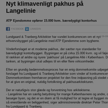
Nyt klimavenligt pakhus på
Langelinie
ATP Ejendomme opfører 15.000 kvm. bæredygtigt kontorhus
FACEBOOK
LINKEDIN
09-09
Lundgaard & Tranberg Arkitekter har vundet konkurrencen om et nyt
erhvervsbyggeri på Langelinie med ATP Ejendomme som bygherre.
Vinderforslaget er et moderne pakhus, der sætter nye standarder for
bæredygtigt kontorbyggeri. Bygningen er på cirka 15.000 kvm. og vil føje
til rækken af ældre og nyere ’pakhuse’ på Langelinie Allé i København. D
tanken, at bygningen skal udlejes til en eller flere virksomheder.
Efter en grundig bedømmelsesproces har en enig dommerkomite udpege
forslaget fra Lundgaard & Tranberg Arkitekter som vinder af konkurrence
Dommerkomiteen fremhæver projektet for den fine indpasning på stedet 
for at give en original, nutidig fortolkning af pakhusarkitekturen.
Der er naturligvis stor glæde og forventning hos arkitekterne.
- Langelinie har en særlig betydning for mange Københavnere og andre, 
besøger byen, og det er en drøm at få mulighed for at tegne et byggeri 
så enestående en beliggenhed, siger administrerende direktør Peter Tho
fra Lundgaard & Tranberg.