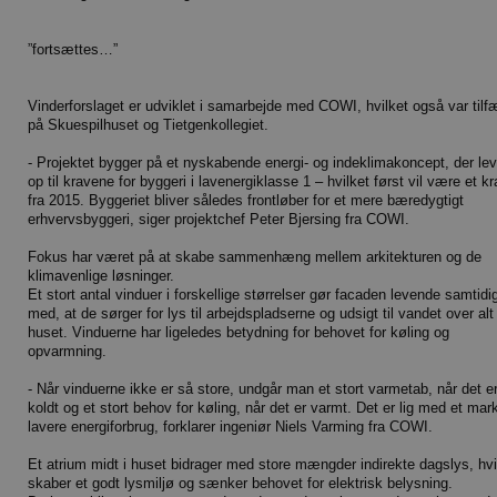
”fortsættes…”
Vinderforslaget er udviklet i samarbejde med COWI, hvilket også var tilf
på Skuespilhuset og Tietgenkollegiet.
- Projektet bygger på et nyskabende energi- og indeklimakoncept, der lev
op til kravene for byggeri i lavenergiklasse 1 – hvilket først vil være et k
fra 2015. Byggeriet bliver således frontløber for et mere bæredygtigt
erhvervsbyggeri, siger projektchef Peter Bjersing fra COWI.
Fokus har været på at skabe sammenhæng mellem arkitekturen og de
klimavenlige løsninger.
Et stort antal vinduer i forskellige størrelser gør facaden levende samtidi
med, at de sørger for lys til arbejdspladserne og udsigt til vandet over alt 
huset. Vinduerne har ligeledes betydning for behovet for køling og
opvarmning.
- Når vinduerne ikke er så store, undgår man et stort varmetab, når det e
koldt og et stort behov for køling, når det er varmt. Det er lig med et mar
lavere energiforbrug, forklarer ingeniør Niels Varming fra COWI.
Et atrium midt i huset bidrager med store mængder indirekte dagslys, hvi
skaber et godt lysmiljø og sænker behovet for elektrisk belysning.