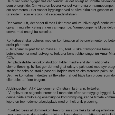
Da huset bliver bygget tæt ved vandet, er det oplagt at udnytte havvande
som energikilde. Om vinteren leverer vandet varme via en varmepumpe,
om sommeren køler vandet bygningen ved at blive cirkuleret gennem et
rørsystem, som er støbt ind i etageadskillelsen.
Den varme luft, der stiger til tops i det store atrium, bliver også genbrugt t
opvarmning eller køling via en varmepumpe. Varmepumperne bliver delvi
drevet med energi fra solceller.
Kontorhuset skal opføres med en kombination af betonelementer og beto
støbt på stedet.
- Det sparer miljøet for en masse CO2, fordi vi skal transportere færre
betonelementer med lastvogne, forklarer konstruktionsingeniør Amar Mirz
COWI.
Den pladsstøbte betonkonstruktion fylder mindre end den traditionelle
elementløsning, hvilket gør det muligt at udstyre pakhuset med syv etage
stedet for seks og stadig passer i højden med de eksisterende pakhuse.
Det nye kontorhus indrettes så fleksibelt, at det både kan bruges som do
eller deles af flere brugere.
Afdelingschef i ATP Ejendomme, Christian Hartmann, fortæller:
- Vi oplever en stigende interesse i markedet efter bæredygtigt byggeri.
denne både smukke og energirigtige kontorbygning, kan vi tilbyde komm
lejere en topmoderne arbejdsplads med en helt unik placering.
Projektet roses af dommerkomitéen for sin store fleksibilitet og effektive
arealudnyttelse, der betyder, at lejerne kan indrette attraktive arbejdsplad