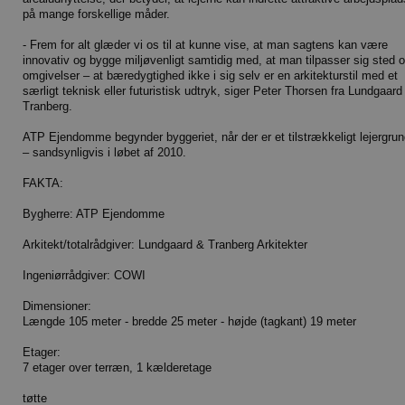
på mange forskellige måder.
- Frem for alt glæder vi os til at kunne vise, at man sagtens kan være
innovativ og bygge miljøvenligt samtidig med, at man tilpasser sig sted 
omgivelser – at bæredygtighed ikke i sig selv er en arkitekturstil med et
særligt teknisk eller futuristisk udtryk, siger Peter Thorsen fra Lundgaard
Tranberg.
ATP Ejendomme begynder byggeriet, når der er et tilstrækkeligt lejergrun
– sandsynligvis i løbet af 2010.
FAKTA:
Bygherre: ATP Ejendomme
Arkitekt/totalrådgiver: Lundgaard & Tranberg Arkitekter
Ingeniørrådgiver: COWI
Dimensioner:
Længde 105 meter - bredde 25 meter - højde (tagkant) 19 meter
Etager:
7 etager over terræn, 1 kælderetage
tøtte