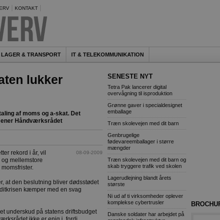
ERV
KONTAKT
LAGER & TRANSPORT
IT & TELEKOMMUNIKATION
aten lukker
SENESTE NYT
Tetra Pak lancerer digital
overvågning til isproduktion
Grønne gaver i specialdesignet
emballage
etaling af moms og a-skat. Det
 mener Håndværksrådet
Træn skolevejen med dit barn
Genbrugelige
fødevareemballager i større
mængder
r rekord i år, vil
08-09-2009
Træn skolevejen med dit barn og
å og mellemstore
skab tryggere trafik ved skolen
 momsfrister.
Lagerudlejning blandt årets
, at den beslutning bliver dødsstødet
største
editkrisen kæmper med en svag
Ni ud af ti virksomheder oplever
komplekse cybertrusler
BROCHU
et underskud på statens driftsbudget
Danske soldater har arbejdet på
ærksrådet ikke er enig i, fordi