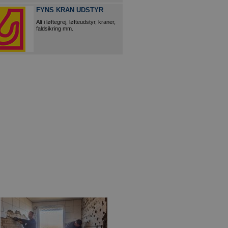
FYNS KRAN UDSTYR
Alt i løftegrej, løfteudstyr, kraner,
faldsikring mm.