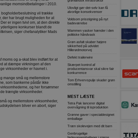
grønlandsk infrastruktur
vanlige momsindbetalinger i 2010.
Ulovligt gør-det-selv kan få
alvorlige konsekvenser
en bogholderbeslutning vil trække
, der har brugt muligheden for at
Voldsom prisstigning på nyt
er er ingen tvivl om, at den direkte
badeværelse
 yderligere konkurser blandt de
Wammen vasker hænder i den
tkrisen, siger chefanalytiker Mads
politiske håndvask
Grøn asfalt skaber højere
sikkerhed på udvidet
Hillerødmotorvej
Defekt trailerwire
 moms og a-skat blev indført for at
ed at dæmpe virkningen af den
Skærpet kontrol af
ge virksomheder er havnet i.
producentansvar skal sikre fair
konkurrence
igtig mange små og mellemstore
Tom Erhvervspulje skader grøn
mme, som bankerne påstår ikke
omstilling
et i virksomhederne, og her forsømmer
 de trængte virksomheder.
MEST LÆSTE
små og mellemstore virksomheder,
Tetra Pak lancerer digital
udskydelsen bliver en abort, siger
overvågning til isproduktion
Grønne gaver i specialdesignet
emballage
Træn skolevejen med dit barn
Genbrugelige
fødevareemballager i større