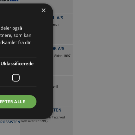
×
JACOBI TAGTEGL A/S
Tysk kvalitets siden 1860!
i deler også
rtnere, som kan
dsamlet fra din
FLOTTEGULVE.DK A/S
Salg og montering •••• Siden 1997
| Prisgaranti
Uklassificerede
BOXIT
Udlejning af containere til
opbevaring og flytning
EPTER ALLE
PRIVATGROSSISTEN
Køb VVS online - Fri fragt ved
køb over Kr. 599,-