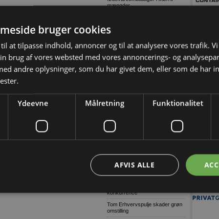
mængder
Træn skolevejen med dit barn og
skab tryggere trafik ved skolen
meside bruger cookies
Lagerudlejning blandt årets
største
til at tilpasse indhold, annoncer og til at analysere vores trafik. V
Ni ud af ti virksomheder oplever
in brug af vores websted med vores annoncerings- og analysepa
komplekse cybertrusler
d andre oplysninger, som du har givet dem, eller som de har in
Danske soldater har arbejdet på
grønlandsk infrastruktur
ester.
Ulovligt gør-det-selv kan få
alvorlige konsekvenser
Ydeevne
Målretning
Funktionalitet
Voldsom prisstigning på nyt
badeværelse
Wammen vasker hænder i den
politiske håndvask
Grøn asfalt skaber højere
sikkerhed på udvidet
Hillerødmotorvej
AFVIS ALLE
ACC
Defekt trailerwire
Skærpet kontrol af
producentansvar skal sikre fair
konkurrence
Tom Erhvervspulje skader grøn
omstilling