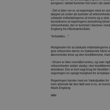
pengene i stedet kommer ind oven i de sæd
- Det vi taler om er, at regeringen med en r
tæppet ud under de tusinder af virksomheder
udskyde indbetalingerne af moms og a-skat. D
konsekvens af regeringens beslutning bliver
virksomheder, der er kommet i klemme i kredi
Engberg fra Håndværksrådet.
”fortsættes…”
Muligheden for at udskyde indbetalingerne af
give virksomhe-derne en hjælpende hånd v
økonomiske krise og den kreditklemme, man
- Krisen er ikke overstået endnu, og især r
virksomheder sidder stadig i den kreditkle
eksisterer. Der er kort sagt brug for likvidit
regeringen en oplagt mulighed for at hjælpe
Regeringen barsler med en Vækstpakke for 
men allerede før den født ved vi nu, at moms
Mads Engberg
tøtte