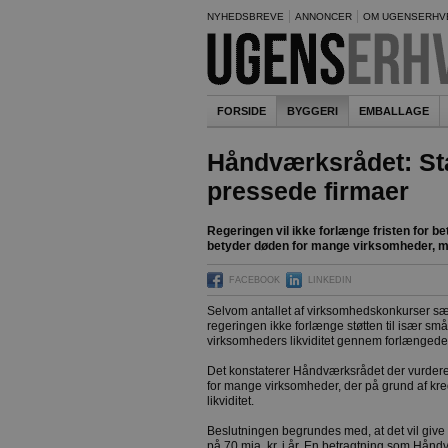
NYHEDSBREVE
ANNONCER
OM UGENSERHV
FORSIDE
BYGGERI
EMBALLAGE
Håndværksrådet: St
pressede firmaer
Regeringen vil ikke forlænge fristen for b
betyder døden for mange virksomheder,
FACEBOOK
LINKEDIN
Selvom antallet af virksomhedskonkurser sætte
regeringen ikke forlænge støtten til især sm
virksomheders likviditet gennem forlængede
Det konstaterer Håndværksrådet der vurderer
for mange virksomheder, der på grund af kr
likviditet.
Beslutningen begrundes med, at det vil give 
på 70 mia. kr. i år. En betragtning som Håndv