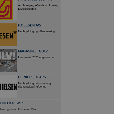
Alt i løftegrej, løfteudstyr, kraner,
faldsikring mm.
P.OLESEN A/S
Nedbrydning og Miljøsanering
MAGASINET GULV
Læs marts 2026 udgaven her
CE NIELSEN APS
Nedbrydning miljøsanering
diamantskæring/boring
LIND & RISØR
Fra Typehus til Drømme Villa