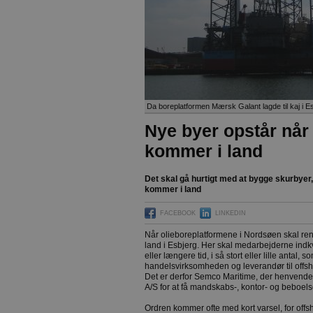
Da boreplatformen Mærsk Galant lagde til kaj i E
Nye byer opstår når
kommer i land
Det skal gå hurtigt med at bygge skurbyer
kommer i land
FACEBOOK
LINKEDIN
Når olieboreplatformene i Nordsøen skal reno
land i Esbjerg. Her skal medarbejderne indkv
eller længere tid, i så stort eller lille antal
handelsvirksomheden og leverandør til offsh
Det er derfor Semco Maritime, der henvender 
A/S for at få mandskabs-, kontor- og beboels
Ordren kommer ofte med kort varsel, for off