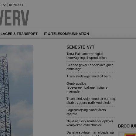
ERV
KONTAKT
LAGER & TRANSPORT
IT & TELEKOMMUNIKATION
SENESTE NYT
Tetra Pak lancerer digital
overvågning til isproduktion
Grønne gaver i specialdesignet
emballage
Træn skolevejen med dit barn
Genbrugelige
fødevareemballager i større
mængder
Træn skolevejen med dit barn og
skab tryggere trafik ved skolen
Lagerudlejning blandt årets
største
Ni ud af ti virksomheder oplever
komplekse cybertrusler
BROCHU
Danske soldater har arbejdet på