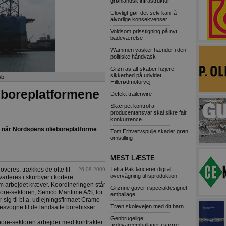
grønlandsk infrastruktur
Ulovligt gør-det-selv kan få
alvorlige konsekvenser
Voldsom prisstigning på nyt
badeværelse
Wammen vasker hænder i den
politiske håndvask
Grøn asfalt skaber højere
sikkerhed på udvidet
sb
Hillerødmotorvej
 boreplatformene
Defekt trailerwire
Skærpet kontrol af
producentansvar skal sikre fair
konkurrence
, når Nordsøens olieboreplatforme
Tom Erhvervspulje skader grøn
omstilling
MEST LÆSTE
Tetra Pak lancerer digital
veres, trækkes de ofte til
26-08-2009
overvågning til isproduktion
arteres i skurbyer i kortere
, som arbejdet kræver. Koordineringen står
Grønne gaver i specialdesignet
ore-sektoren, Semco Maritime A/S, for.
emballage
sig til bl.a. udlejningsfirmaet Cramo
Træn skolevejen med dit barn
esvogne til de landsatte borebisser.
Genbrugelige
shore-sektoren arbejder med kontrakter
fødevareemballager i større