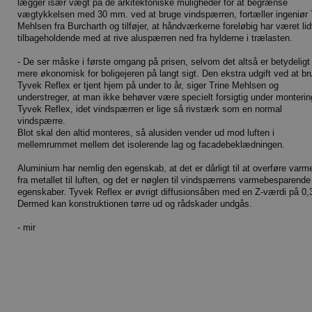
lægger især vægt på de arkitektoniske muligheder for at begrænse
vægtykkelsen med 30 mm. ved at bruge vindspærren, fortæller ingeniør 
Mehlsen fra Burcharth og tilføjer, at håndværkerne foreløbig har været lid
tilbageholdende med at rive aluspærren ned fra hylderne i trælasten.
- De ser måske i første omgang på prisen, selvom det altså er betydeligt
mere økonomisk for boligejeren på langt sigt. Den ekstra udgift ved at br
Tyvek Reflex er tjent hjem på under to år, siger Trine Mehlsen og
understreger, at man ikke behøver være specielt forsigtig under monterin
Tyvek Reflex, idet vindspærren er lige så rivstærk som en normal
vindspærre.
Blot skal den altid monteres, så alusiden vender ud mod luften i
mellemrummet mellem det isolerende lag og facadebeklædningen.
Aluminium har nemlig den egenskab, at det er dårligt til at overføre varm
fra metallet til luften, og det er nøglen til vindspærrens varmebesparende
egenskaber. Tyvek Reflex er øvrigt diffusionsåben med en Z-værdi på 0,
Dermed kan konstruktionen tørre ud og rådskader undgås.
- mir