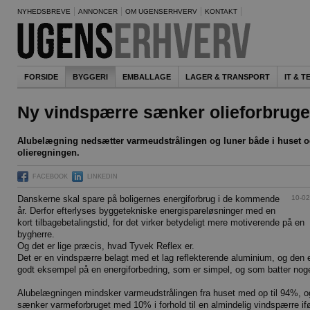
NYHEDSBREVE
ANNONCER
OM UGENSERHVERV
KONTAKT
FORSIDE
BYGGERI
EMBALLAGE
LAGER & TRANSPORT
IT & 
Ny vindspærre sænker olieforbruge
Alubelægning nedsætter varmeudstrålingen og luner både i huset o
olieregningen.
FACEBOOK
LINKEDIN
10-02
Danskerne skal spare på boligernes energiforbrug i de kommende
år. Derfor efterlyses byggetekniske energispareløsninger med en
kort tilbagebetalingstid, for det virker betydeligt mere motiverende på en
bygherre.
Og det er lige præcis, hvad Tyvek Reflex er.
Det er en vindspærre belagt med et lag reflekterende aluminium, og den e
godt eksempel på en energiforbedring, som er simpel, og som batter nog
Alubelægningen mindsker varmeudstrålingen fra huset med op til 94%, o
sænker varmeforbruget med 10% i forhold til en almindelig vindspærre if