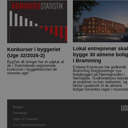
Lokal entreprenør skal
Konkurser i byggeriet
bygge 30 almene bolig
(Uge 32/2026-2)
i Bramming
BygTek.dk bringer her et udpluk af
de i Statstidende registrerede
Esbjerg Kommune har godkendt
konkurser i byggebranchen de
Bramming Boligforenings nye
seneste uger
boligbyggeri på Hjørnegrunden i
Nørregade. Godkendelsen betyde
at projektet nu kan realiseres, og
første spadestik til de almene
boliger forventes taget i novembe
Byggeri
Emballage
Lager & Transport
IT & Telekommunikation