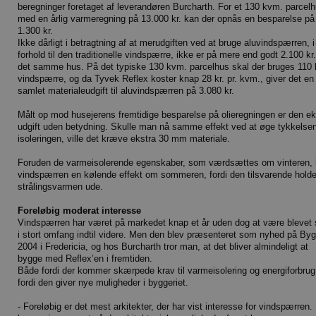
beregninger foretaget af leverandøren Burcharth. For et 130 kvm. parcel
med en årlig varmeregning på 13.000 kr. kan der opnås en besparelse på
1.300 kr.
Ikke dårligt i betragtning af at merudgiften ved at bruge aluvindspærren, i
forhold til den traditionelle vindspærre, ikke er på mere end godt 2.100 kr.
det samme hus. På det typiske 130 kvm. parcelhus skal der bruges 110
vindspærre, og da Tyvek Reflex koster knap 28 kr. pr. kvm., giver det en
samlet materialeudgift til aluvindspærren på 3.080 kr.
Målt op mod husejerens fremtidige besparelse på olieregningen er den ek
udgift uden betydning. Skulle man nå samme effekt ved at øge tykkelse
isoleringen, ville det kræve ekstra 30 mm materiale.
Foruden de varmeisolerende egenskaber, som værdsættes om vinteren, 
vindspærren en kølende effekt om sommeren, fordi den tilsvarende holde
strålingsvarmen ude.
Foreløbig moderat interesse
Vindspærren har været på markedet knap et år uden dog at være blevet 
i stort omfang indtil videre. Men den blev præsenteret som nyhed på Byg
2004 i Fredericia, og hos Burcharth tror man, at det bliver almindeligt at
bygge med Reflex’en i fremtiden.
Både fordi der kommer skærpede krav til varmeisolering og energiforbrug
fordi den giver nye muligheder i byggeriet.
- Foreløbig er det mest arkitekter, der har vist interesse for vindspærren.