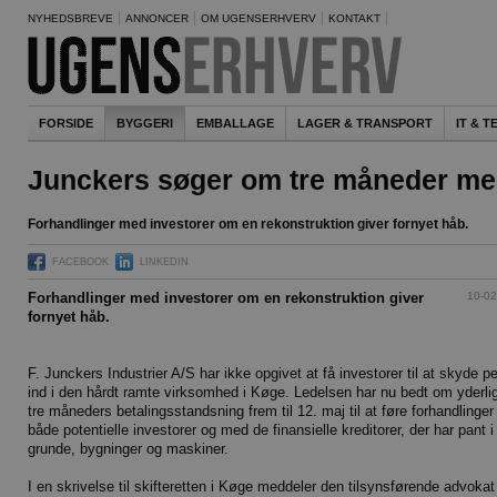
NYHEDSBREVE
ANNONCER
OM UGENSERHVERV
KONTAKT
FORSIDE
BYGGERI
EMBALLAGE
LAGER & TRANSPORT
IT & 
Junckers søger om tre måneder me
Forhandlinger med investorer om en rekonstruktion giver fornyet håb.
FACEBOOK
LINKEDIN
10-02
Forhandlinger med investorer om en rekonstruktion giver
fornyet håb.
F. Junckers Industrier A/S har ikke opgivet at få investorer til at skyde p
ind i den hårdt ramte virksomhed i Køge. Ledelsen har nu bedt om yderli
tre måneders betalingsstandsning frem til 12. maj til at føre forhandlinge
både potentielle investorer og med de finansielle kreditorer, der har pant i
grunde, bygninger og maskiner.
I en skrivelse til skifteretten i Køge meddeler den tilsynsførende advokat