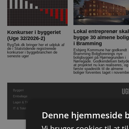
Lokal entreprenør skal
Konkurser i byggeriet
bygge 30 almene bolig
(Uge 32/2026-2)
i Bramming
BygTek.dk bringer her et udpluk af
de i Statstidende registrerede
Esbjerg Kommune har godkendt
konkurser i byggebranchen de
Bramming Boligforenings nye
seneste uger
boligbyggeri på Hjørnegrunden i
Nørregade. Godkendelsen betyde
at projektet nu kan realiseres, og
første spadestik til de almene
boliger forventes taget i novembe
Byggeri
Emballage
Lager & Transport
IT & Telekommunikation
Denne hjemmeside b
Vi bruger cookies til at t