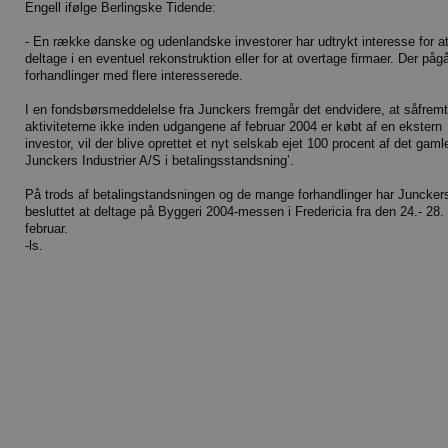
Engell ifølge Berlingske Tidende:
- En række danske og udenlandske investorer har udtrykt interesse for a
deltage i en eventuel rekonstruktion eller for at overtage firmaer. Der påg
forhandlinger med flere interesserede.
I en fondsbørsmeddelelse fra Junckers fremgår det endvidere, at såfremt
aktiviteterne ikke inden udgangene af februar 2004 er købt af en ekstern
investor, vil der blive oprettet et nyt selskab ejet 100 procent af det gamle
Junckers Industrier A/S i betalingsstandsning’.
På trods af betalingstandsningen og de mange forhandlinger har Juncker
besluttet at deltage på Byggeri 2004-messen i Fredericia fra den 24.- 28.
februar.
-ls.