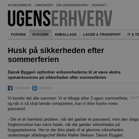
NYHEDSBREVE
ANNONCER
OM UGENSERHVERV
KONTAKT
FORSIDE
BYGGERI
EMBALLAGE
LAGER & TRANSPORT
IT & 
Husk på sikkerheden efter
sommerferien
Dansk Byggeri opfordrer virksomhederne til at være ekstra
opmærksomme på sikkerheden efter sommerferien
FACEBOOK
LINKEDIN
31-07
Vi kender det alle sammen: Vi er tilbage efter 3 ugers sommerferie,
og når vi så skal tænde computeren, kan vi ikke huske vores
password.
- Det er et harmløst problem, når det gælder et password, men den slags
forglemmelser kan være fatale, når det gælder sikkerheden på
byggepladserne. Her er der ikke plads til at glemme sikkerheden,
understreger afdelingschef Mette Møller Nielsen, Dansk Byggeri.