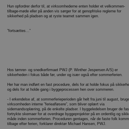
Hun opfordrer derfor til, at virksomhederne enten holder et velkommen-
tilbage-møde eller på anden vis sørger for at genopfriske reglerne for
sikkerhed på pladsen og at ryste teamet sammen igen.
”fortsættes…”
Hos tømrer- og snedkerfirmaet PWJ (P. Winther Jespersen A/S) er
sikkerheden i fokus både før, under og især også efter sommerferien.
Her har man indført en fast procedure, dels for at holde fokus på sikkerh
og dels for at holde gang i byggeprocessen hen over sommeren.
- I erkendelse af, at sommerferieperioden går helt fra juni til august, brug
virksomheden interne ”ferieafløsere”, som bliver oplært via
sidemandsoplæring, på de enkelte pladser. I byggeledelsen bruger de fas
fortrykte skemaer for at overdrage byggeprojekter på en ordentlig og sikk
måde inden sommerferien. Proceduren gentages, når de faste folk komm
tilbage efter ferien, forklarer direktør Michael Hansen, PWJ.