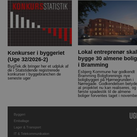
Lokal entreprenør skal
Konkurser i byggeriet
bygge 30 almene bolig
(Uge 32/2026-2)
i Bramming
BygTek.dk bringer her et udpluk af
de i Statstidende registrerede
Esbjerg Kommune har godkendt
konkurser i byggebranchen de
Bramming Boligforenings nye
seneste uger
boligbyggeri på Hjørnegrunden i
Nørregade. Godkendelsen betyde
at projektet nu kan realiseres, og
første spadestik til de almene
boliger forventes taget i novembe
Byggeri
Emballage
Lager & Transport
IT & Telekommunikation