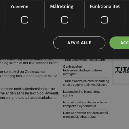
ra fødderne og holder dem tørre, og
omfattende og grov millionsvig
Ydeevne
Målretning
Funktionalitet
sker svedlugt.
Konkurser i byggeriet (Uge
32/2026-2)
9 ud af 10: Stop links i e-mails
Dansk AI-platform dyster mod
, så der er god mulighed for brugeren
globale giganter om pris
e behov og arbejdssituationer. F.eks. er
 brug i støvler, mens modellen med
Tetra Pak lancerer digital
n til et par shorts eller knickers, hvor
AFVIS ALLE
ACC
overvågning til isproduktion
Grønne gaver i specialdesignet
emballage
indelig skaft, har en specifik venstre
. God elastik og specialkonstruktion
Træn skolevejen med dit barn
n og sikrer, at der ikke dannes folder,
Genbrugelige
fødevareemballager i større
ler som akryl og Coolmax, kan
mængder
s et besøg hos kunden uden at skulle
Træn skolevejen med dit barn og
skab tryggere trafik ved skolen
vt sammen med sikkerhedsfodtøjet fra
Lagerudlejning blandt årets
erne er den seneste teknologi anvendt,
største
nem en lang dag på arbejdspladsen.
Ni ud af ti virksomheder oplever
komplekse cybertrusler
Danske soldater har arbejdet på
grønlandsk infrastruktur