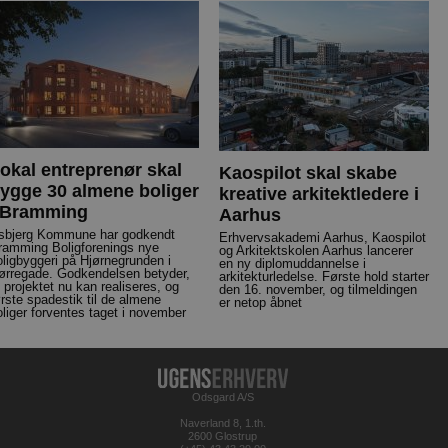
okal entreprenør skal
Kaospilot skal skabe
ygge 30 almene boliger
kreative arkitektledere i
 Bramming
Aarhus
sbjerg Kommune har godkendt
Erhvervsakademi Aarhus, Kaospilot
ramming Boligforenings nye
og Arkitektskolen Aarhus lancerer
oligbyggeri på Hjørnegrunden i
en ny diplomuddannelse i
ørregade. Godkendelsen betyder,
arkitekturledelse. Første hold starter
t projektet nu kan realiseres, og
den 16. november, og tilmeldingen
ørste spadestik til de almene
er netop åbnet
oliger forventes taget i november
Odsgard A/S
Naverland 8, 1.th.
2600 Glostrup