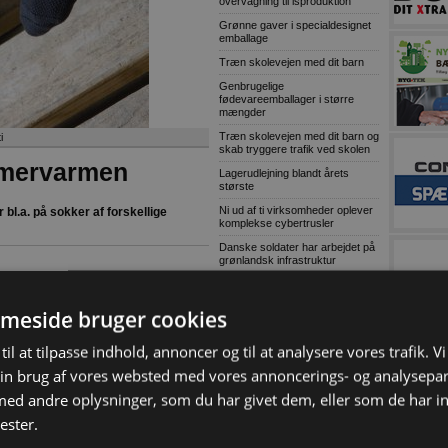
overvågning til isproduktion
Grønne gaver i specialdesignet
emballage
Træn skolevejen med dit barn
Genbrugelige
fødevareemballager i større
mængder
Træn skolevejen med dit barn og
i
skab tryggere trafik ved skolen
mmervarmen
Lagerudlejning blandt årets
største
Ni ud af ti virksomheder oplever
bl.a. på sokker af forskellige
komplekse cybertrusler
Danske soldater har arbejdet på
grønlandsk infrastruktur
er, der er mere moderne i
29-07-2009
MEST LÆSTE
r høj komfort. Kendetegnet
meside bruger cookies
r sammensat af forskellige typer
Ny Sennebogenspecialist til
skrot og affald
enskaber.
til at tilpasse indhold, annoncer og til at analysere vores trafik. V
Lokal entreprenør skal bygge 30
aler opfylder forskellige behov hos
in brug af vores websted med vores annoncerings- og analysepa
almene boliger i Bramming
sikrer brugeren varme fødder, høj
d andre oplysninger, som du har givet dem, eller som de har in
Kaospilot skal skabe kreative
endt heller ikke bliver overophedet.
arkitektledere i Aarhus
på foden, og frottépolstring under foden
ester.
Chef i Forsvarets Materiel- og
Indkøbsstyrelse tiltalt for