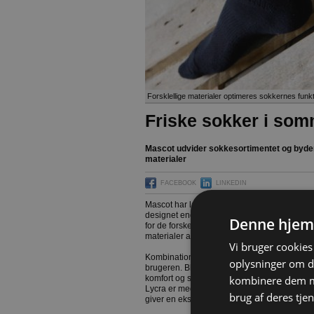
Forsklellige materialer optimeres sokkernes funkt
Friske sokker i so
Mascot udvider sokkesortimentet og byder 
materialer
FACEBOOK
LINKEDIN
Mascot har lanceret et nyt sortiment af sokk
designet end tidligere modeller, og som yde
Denne hjem
for de forskellige par sokker er, at de alle e
materialer af høj kvalitet med hver deres eg
Vi bruger cookies 
Kombinationen af de forskellige typer materi
oplysninger om d
brugeren. Blandingen af merinould og akryl 
kombinere dem me
komfort og super åndbarhed, så fødderne omv
Lycra er med til at holde sokkerne på plads 
brug af deres tjen
giver en ekstra beskyttelse og høj slidstyrke.