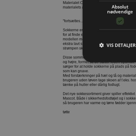
Materialet Coolmax transporterer sved væk f
Absolut
materialets antibakterielle egenskaber mind
nødvendige
"fortsættes..."
Sokkerne er konstrueret på hver deres måde
for at finde en sok, der passer til individuell
modellen med ekstra langt skaft velegnet til
ekstra lavt skaft passer perfekt i sommervarme
VIS DETALJER
strømpen skal være skjult i skoen.
Disse sommersokker, som også fås med et alm
og højre, formet så de støtter foden optimalt
sørger for at holde sokkerne på plads på fode
som kan gnave.
Med forstærkninger på hæl og tå og materia
brugeren uden tøven tage skoen af f.eks. ho
tænke på huller eller dårlig fodlugt.
Det nye sokkesortiment giver spiller effekti
Mascot. Både i sikkerhedsfodtøjet og i sokk
så brugeren har varme og tørre fødder igen
tøtte