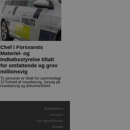
Chef i Forsvarets
Materiel- og
Indkøbsstyrelse tiltalt
for omfattende og grov
millionsvig
To personer er tiltalt for sammenlagt
12 forhold af mandatsvig, forsøg på
mandatsvig og dokumentfalsk
Nyhedsbreve
Annoncer
Om UgensErhverv
Kontakt