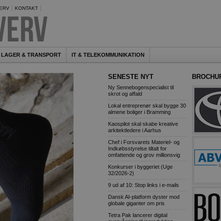
ERV
KONTAKT
LAGER & TRANSPORT
IT & TELEKOMMUNIKATION
SENESTE NYT
BROCHU
Ny Sennebogenspecialist til
skrot og affald
Lokal entreprenør skal bygge 30
almene boliger i Bramming
Kaospilot skal skabe kreative
arkitektledere i Aarhus
Chef i Forsvarets Materiel- og
Indkøbsstyrelse tiltalt for
omfattende og grov millionsvig
Konkurser i byggeriet (Uge
32/2026-2)
9 ud af 10: Stop links i e-mails
Dansk AI-platform dyster mod
globale giganter om pris
Tetra Pak lancerer digital