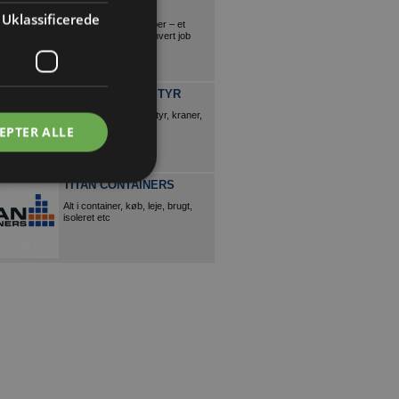
FORD
Uklassificerede
Ford vans og pickupper – et
erhvervskøretøj til ethvert job
FYNS KRAN UDSTYR
Alt i løftegrej, løfteudstyr, kraner,
faldsikring mm.
EPTER ALLE
TITAN CONTAINERS
Alt i container, køb, leje, brugt,
isoleret etc