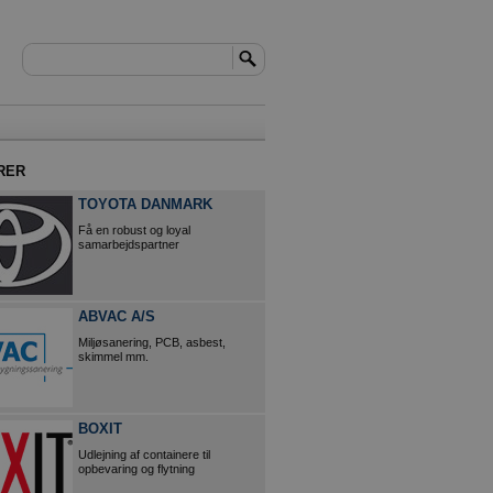
RER
TOYOTA DANMARK
Få en robust og loyal
samarbejdspartner
ABVAC A/S
Miljøsanering, PCB, asbest,
skimmel mm.
BOXIT
Udlejning af containere til
opbevaring og flytning