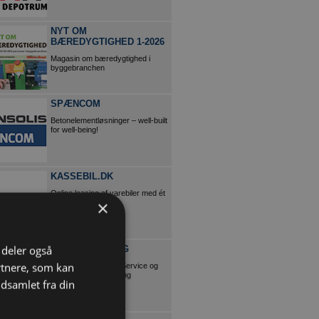
NYT OM
BÆREDYGTIGHED 1-2026
Magasin om bæredygtighed i
byggebranchen
SPÆNCOM
Betonelementløsninger – well-built
for well-being!
KASSEBIL.DK
Online leasing af varebiler med ét
×
klik.
i deler også
ERS RENGØRING
rtnere, som kan
Tilbyder ByggepladsService og
HåndværkerRengøring
dsamlet fra din