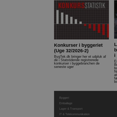
L
Konkurser i byggeriet
b
(Uge 32/2026-2)
i
BygTek.dk bringer her et udpluk af
de i Statstidende registrerede
E
konkurser i byggebranchen de
B
seneste uger
b
N
a
f
b
Byggeri
Emballage
Lager & Transport
IT & Telekommunikation