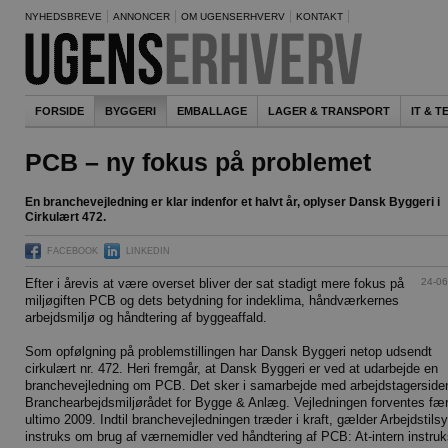
NYHEDSBREVE
ANNONCER
OM UGENSERHVERV
KONTAKT
FORSIDE
BYGGERI
EMBALLAGE
LAGER & TRANSPORT
IT & 
PCB – ny fokus på problemet
En branchevejledning er klar indenfor et halvt år, oplyser Dansk Byggeri i
Cirkulært 472.
FACEBOOK
LINKEDIN
24-06
Efter i årevis at være overset bliver der sat stadigt mere fokus på
miljøgiften PCB og dets betydning for indeklima, håndværkernes
arbejdsmiljø og håndtering af byggeaffald.
Som opfølgning på problemstillingen har Dansk Byggeri netop udsendt
cirkulært nr. 472. Heri fremgår, at Dansk Byggeri er ved at udarbejde en
branchevejledning om PCB. Det sker i samarbejde med arbejdstagersiden
Branchearbejdsmiljørådet for Bygge & Anlæg. Vejledningen forventes fær
ultimo 2009. Indtil branchevejledningen træder i kraft, gælder Arbejdstils
instruks om brug af værnemidler ved håndtering af PCB: At-intern instruk