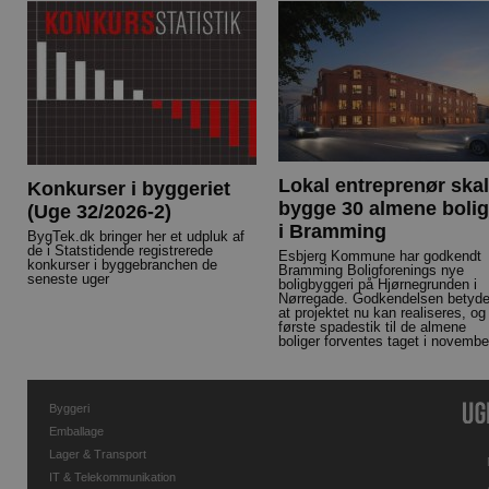
Lokal entreprenør skal
Konkurser i byggeriet
bygge 30 almene bolig
(Uge 32/2026-2)
i Bramming
BygTek.dk bringer her et udpluk af
de i Statstidende registrerede
Esbjerg Kommune har godkendt
konkurser i byggebranchen de
Bramming Boligforenings nye
seneste uger
boligbyggeri på Hjørnegrunden i
Nørregade. Godkendelsen betyde
at projektet nu kan realiseres, og
første spadestik til de almene
boliger forventes taget i novembe
Byggeri
Emballage
Lager & Transport
IT & Telekommunikation