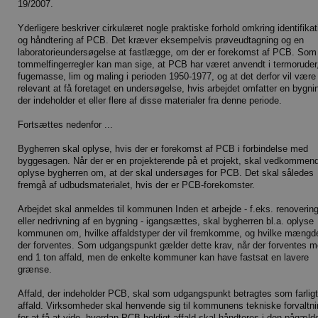
19/2007.
Yderligere beskriver cirkulæret nogle praktiske forhold omkring identifikat
og håndtering af PCB. Det kræver eksempelvis prøveudtagning og en
laboratorieundersøgelse at fastlægge, om der er forekomst af PCB. Som
tommelfingerregler kan man sige, at PCB har været anvendt i termoruder
fugemasse, lim og maling i perioden 1950-1977, og at det derfor vil være
relevant at få foretaget en undersøgelse, hvis arbejdet omfatter en bygni
der indeholder et eller flere af disse materialer fra denne periode.
Fortsættes nedenfor ...
Bygherren skal oplyse, hvis der er forekomst af PCB i forbindelse med
byggesagen. Når der er en projekterende på et projekt, skal vedkommen
oplyse bygherren om, at der skal undersøges for PCB. Det skal således
fremgå af udbudsmaterialet, hvis der er PCB-forekomster.
Arbejdet skal anmeldes til kommunen Inden et arbejde - f.eks. renoverin
eller nedrivning af en bygning - igangsættes, skal bygherren bl.a. oplyse
kommunen om, hvilke affaldstyper der vil fremkomme, og hvilke mængd
der forventes. Som udgangspunkt gælder dette krav, når der forventes m
end 1 ton affald, men de enkelte kommuner kan have fastsat en lavere
grænse.
Affald, der indeholder PCB, skal som udgangspunkt betragtes som farligt
affald. Virksomheder skal henvende sig til kommunens tekniske forvaltn
for at få at vide, hvordan PCB-holdigt affald skal håndteres i den pågæl