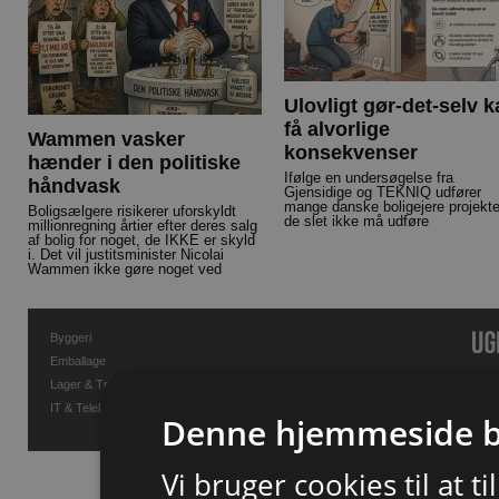
Ulovligt gør-det-selv 
få alvorlige
Wammen vasker
konsekvenser
hænder i den politiske
Ifølge en undersøgelse fra
håndvask
Gjensidige og TEKNIQ udfører
mange danske boligejere projekte
Boligsælgere risikerer uforskyldt
de slet ikke må udføre
millionregning årtier efter deres salg
af bolig for noget, de IKKE er skyld
i. Det vil justitsminister Nicolai
Wammen ikke gøre noget ved
Byggeri
Emballage
Lager & Transport
IT & Telekommunikation
Denne hjemmeside b
Vi bruger cookies til at t