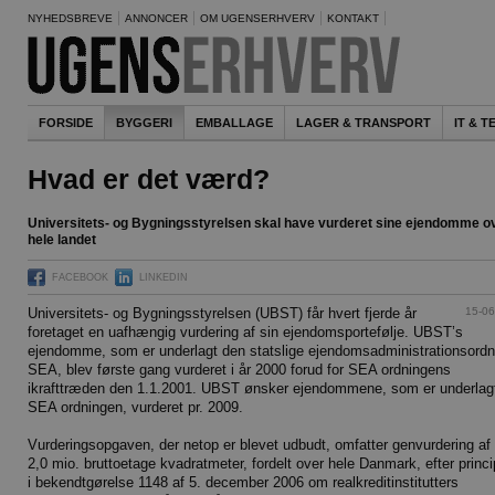
NYHEDSBREVE
ANNONCER
OM UGENSERHVERV
KONTAKT
FORSIDE
BYGGERI
EMBALLAGE
LAGER & TRANSPORT
IT & 
Hvad er det værd?
Universitets- og Bygningsstyrelsen skal have vurderet sine ejendomme o
hele landet
FACEBOOK
LINKEDIN
15-06
Universitets- og Bygningsstyrelsen (UBST) får hvert fjerde år
foretaget en uafhængig vurdering af sin ejendomsportefølje. UBST’s
ejendomme, som er underlagt den statslige ejendomsadministrationsordn
SEA, blev første gang vurderet i år 2000 forud for SEA ordningens
ikrafttræden den 1.1.2001. UBST ønsker ejendommene, som er underlag
SEA ordningen, vurderet pr. 2009.
Vurderingsopgaven, der netop er blevet udbudt, omfatter genvurdering af
2,0 mio. bruttoetage kvadratmeter, fordelt over hele Danmark, efter princ
i bekendtgørelse 1148 af 5. december 2006 om realkreditinstitutters