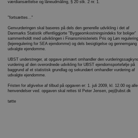
værdiansættelse og låneudmåling, § 20 stk. 2 nr. 1.
"fortsættes..."
Genvurderingen skal baseres på dels den generelle udvikling i det af
Danmarks Statistik offentliggjorte "Byggeomkostningsindeks for boliger”
sammenholdt med udviklingen i Finansministeriets Pris og Løn regulerin
(lejeregulering for SEA ejendomme) og dels besigtigelse og gennemgang 
udvalgte ejendomme.
UBST understreger, at opgave primært omhandler den vurderingssagkyn
vurdering af den overordnede udvikling for UBST ejendomsportefølje på
baggrund af et statistisk grundlag og sekundært omhandler vurdering af
udvalgte ejendomme.
Fristen for afgivelse af tilbud på opgaven er: 1. juli 2009, kl. 12.00 og alle
henvendelser ved. opgaven skal rettes til Peter Jensen, pej@ubst.dk
tøtte