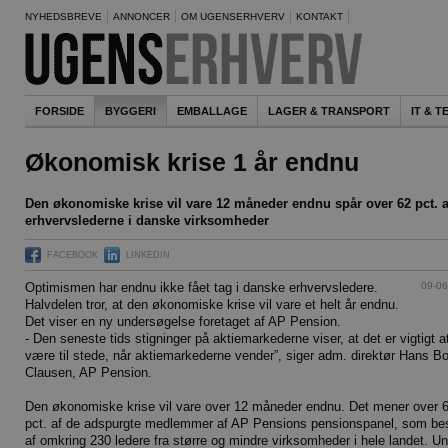
NYHEDSBREVE
ANNONCER
OM UGENSERHVERV
KONTAKT
FORSIDE
BYGGERI
EMBALLAGE
LAGER & TRANSPORT
IT & 
Økonomisk krise 1 år endnu
Den økonomiske krise vil vare 12 måneder endnu spår over 62 pct. a
erhvervslederne i danske virksomheder
FACEBOOK
LINKEDIN
09-06
Optimismen har endnu ikke fået tag i danske erhvervsledere.
Halvdelen tror, at den økonomiske krise vil vare et helt år endnu.
Det viser en ny undersøgelse foretaget af AP Pension.
- Den seneste tids stigninger på aktiemarkederne viser, at det er vigtigt a
være til stede, når aktiemarkederne vender”, siger adm. direktør Hans B
Clausen, AP Pension.
Den økonomiske krise vil vare over 12 måneder endnu. Det mener over 
pct. af de adspurgte medlemmer af AP Pensions pensionspanel, som be
af omkring 230 ledere fra større og mindre virksomheder i hele landet. U