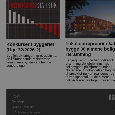
Lokal entreprenør skal
Konkurser i byggeriet
bygge 30 almene bolig
(Uge 32/2026-2)
i Bramming
BygTek.dk bringer her et udpluk af
de i Statstidende registrerede
Esbjerg Kommune har godkendt
konkurser i byggebranchen de
Bramming Boligforenings nye
seneste uger
boligbyggeri på Hjørnegrunden i
Nørregade. Godkendelsen betyde
at projektet nu kan realiseres, og
første spadestik til de almene
boliger forventes taget i novembe
Byggeri
Emballage
Lager & Transport
IT & Telekommunikation