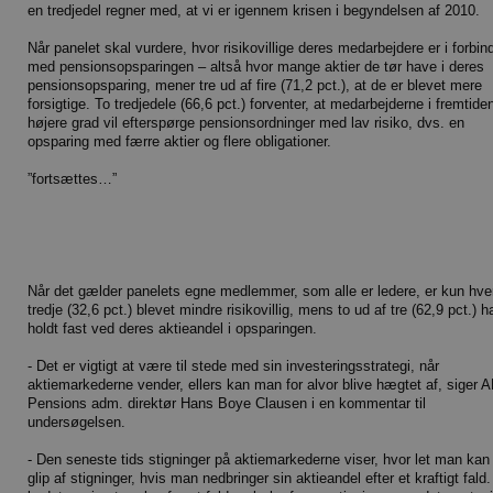
en tredjedel regner med, at vi er igennem krisen i begyndelsen af 2010.
Når panelet skal vurdere, hvor risikovillige deres medarbejdere er i forbin
med pensionsopsparingen – altså hvor mange aktier de tør have i deres
pensionsopsparing, mener tre ud af fire (71,2 pct.), at de er blevet mere
forsigtige. To tredjedele (66,6 pct.) forventer, at medarbejderne i fremtiden
højere grad vil efterspørge pensionsordninger med lav risiko, dvs. en
opsparing med færre aktier og flere obligationer.
”fortsættes…”
Når det gælder panelets egne medlemmer, som alle er ledere, er kun hve
tredje (32,6 pct.) blevet mindre risikovillig, mens to ud af tre (62,9 pct.) h
holdt fast ved deres aktieandel i opsparingen.
- Det er vigtigt at være til stede med sin investeringsstrategi, når
aktiemarkederne vender, ellers kan man for alvor blive hægtet af, siger 
Pensions adm. direktør Hans Boye Clausen i en kommentar til
undersøgelsen.
- Den seneste tids stigninger på aktiemarkederne viser, hvor let man kan
glip af stigninger, hvis man nedbringer sin aktieandel efter et kraftigt fald