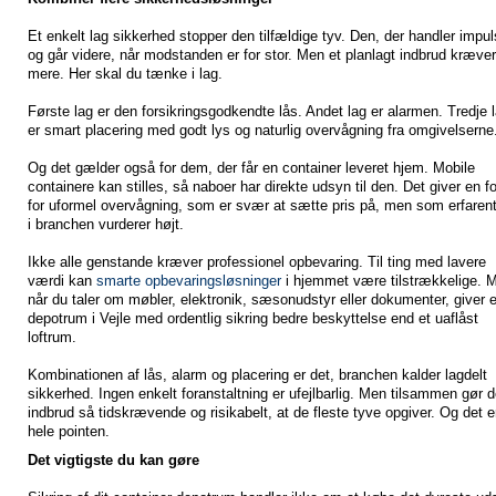
Et enkelt lag sikkerhed stopper den tilfældige tyv. Den, der handler impul
og går videre, når modstanden er for stor. Men et planlagt indbrud kræver
mere. Her skal du tænke i lag.
Første lag er den forsikringsgodkendte lås. Andet lag er alarmen. Tredje 
er smart placering med godt lys og naturlig overvågning fra omgivelserne
Og det gælder også for dem, der får en container leveret hjem. Mobile
containere kan stilles, så naboer har direkte udsyn til den. Det giver en f
for uformel overvågning, som er svær at sætte pris på, men som erfarent
i branchen vurderer højt.
Ikke alle genstande kræver professionel opbevaring. Til ting med lavere
værdi kan
smarte opbevaringsløsninger
i hjemmet være tilstrækkelige. 
når du taler om møbler, elektronik, sæsonudstyr eller dokumenter, giver e
depotrum i Vejle med ordentlig sikring bedre beskyttelse end et uaflåst
loftrum.
Kombinationen af lås, alarm og placering er det, branchen kalder lagdelt
sikkerhed. Ingen enkelt foranstaltning er ufejlbarlig. Men tilsammen gør 
indbrud så tidskrævende og risikabelt, at de fleste tyve opgiver. Og det e
hele pointen.
Det vigtigste du kan gøre