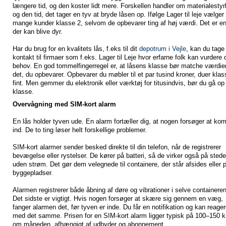
længere tid, og den koster lidt mere. Forskellen handler om materialesty
og den tid, det tager en tyv at bryde låsen op. Ifølge Lager til leje vælger
mange kunder klasse 2, selvom de opbevarer ting af høj værdi. Det er en 
der kan blive dyr.
Har du brug for en kvalitets lås, f.eks til dit
depotrum i Vejle
, kan du tage
kontakt til firmaer som f.eks. Lager til Leje hvor erfarne folk kan vurdere d
behov. En god tommelfingerregel er, at låsens klasse bør matche værdie
det, du opbevarer. Opbevarer du møbler til et par tusind kroner, duer klas
fint. Men gemmer du elektronik eller værktøj for titusindvis, bør du gå op 
klasse.
Overvågning med SIM-kort alarm
En lås holder tyven ude. En alarm fortæller dig, at nogen forsøger at k
ind. De to ting løser helt forskellige problemer.
SIM-kort alarmer sender besked direkte til din telefon, når de registrerer
bevægelse eller rystelser. De kører på batteri, så de virker også på stede
uden strøm. Det gør dem velegnede til containere, der står afsides eller 
byggepladser.
Alarmen registrerer både åbning af døre og vibrationer i selve containeren
Det sidste er vigtigt. Hvis nogen forsøger at skære sig gennem en væg,
fanger alarmen det, før tyven er inde. Du får en notifikation og kan reage
med det samme. Prisen for en SIM-kort alarm ligger typisk på 100–150 k
om måneden, afhængigt af udbyder og abonnement.