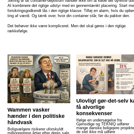
Sikring af dit container-depotrum handler ikke om at købe det dyreste uds
At kombinere det rigtige udstyr med en gennemtænkt placering. Start m
forsikringsgodkendt lås i den rigtige klasse. Tilføj en alarm, hvis du opbe
ting af værdi. Og tænk over, hvor din container står, før du pakker den.
Det behøver ikke være kompliceret. Men det skal gøres i den rigtige
rækkefølge.
Ulovligt gør-det-selv 
få alvorlige
Wammen vasker
konsekvenser
hænder i den politiske
Ifølge en undersøgelse fra
håndvask
Gjensidige og TEKNIQ udfører
mange danske boligejere projekte
Boligsælgere risikerer uforskyldt
de slet ikke må udføre
millionregning årtier efter deres salg