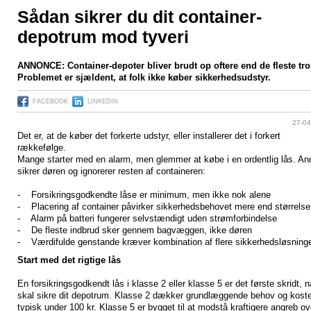
Sådan sikrer du dit container-
depotrum mod tyveri
ANNONCE: Container-depoter bliver brudt op oftere end de fleste tro
Problemet er sjældent, at folk ikke køber sikkerhedsudstyr.
FACEBOOK
LINKEDIN
27-04
Det er, at de køber det forkerte udstyr, eller installerer det i forkert
rækkefølge.
Mange starter med en alarm, men glemmer at købe i en ordentlig lås. An
sikrer døren og ignorerer resten af containeren:
- Forsikringsgodkendte låse er minimum, men ikke nok alene
- Placering af container påvirker sikkerhedsbehovet mere end størrelse
- Alarm på batteri fungerer selvstændigt uden strømforbindelse
- De fleste indbrud sker gennem bagvæggen, ikke døren
- Værdifulde genstande kræver kombination af flere sikkerhedsløsning
Start med det rigtige lås
En forsikringsgodkendt lås i klasse 2 eller klasse 5 er det første skridt, n
skal sikre dit depotrum. Klasse 2 dækker grundlæggende behov og koste
typisk under 100 kr. Klasse 5 er bygget til at modstå kraftigere angreb ov