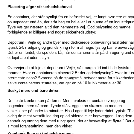
Placering afgør sikkerhedsbehovet
En container, der står synligt fra en befærdet vej, er langt sværere at bry
op uopdaget end én, der står bag en hal eller i et hjørne af en industrigru
Tyve vælger næsten altid den nemmeste vej. God belysning og mange
forbigående er billigere end noget sikkerhedsudstyr.
Depotrum i Vejle og andre byer med dedikerede opbevaringsfaciliteter har
typisk 24/7 adgang og grundsikring i form af hegn, lys og kameraovervåg
Det er en fordel, du sjældent får, når containeren står på din egen grund e
et lejet areal uden tilsyn.
Overvejer du at leje et depotrum i Vejle, så spørg altid ind til de fysiske
rammer. Hvor er containeren placeret? Er der gadebelysning? Hvor tæt e
nærmeste nabo? Svarene på de spørgsmål betyder mere for sikkerhede
selve containerens størrelse, vælger en på 10 kubikmeter eller 30.
Beskyt mere end bare døren
De fleste tænker kun på døren. Men i praksis er containervægge og
bagenden mere sårbare. Tynde stålvægge kan skæres op med en
vinkelsliber på under to minutter. Hos Lager til leje lyder rådet typisk: "Pl
aldrig de mest værdifulde ting op ad siderne eller bagvæggen. Læg dem
centralt og omring dem med tungt gods, der er besværligt at flytte." Det 
simpel foranstaltning, men den virker.
Kombinér flere sikkerhedsløsninger