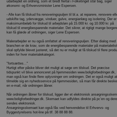
udarbejdet en ordning, som et bredt flertal i Folketinget står bag, siger
økonomi- og Erhvervsminister Lene Espersen.
- Alle kan få tilskud fra renoveringspuljen til bl.a. at reparere, renovere ell
udskifte tag, ydervægge, vinduer, gulve, energianlæg og isolering. Der er
maksimumbeløb for tilskud til arbejdsløn på 15.000 kr. og 10.000 kr. på
tilskud til energibesparende materialer. Det sikrer, at rigtigt mange borger
kan få glæde af ordningen, siger Lene Espersen.
Malerarbejder er nu også omfattet af renoveringspuljen. Efter dialog med
branchen er de krav, som de energibesparende materialer på materialelis
skal opfylde blevet justeret, så det nu er muligt at få tilskud til flere prod
inden for hver materialekategori.
"fortsættes..."
Hurtigt efter påske bliver det muligt at søge om tilskud. Det præcise
tidspunkt vil blive annonceret på hjemmesiden www.boligforbedringer.dk,
man også kan finde flere oplysninger om ordningen. Det er også muligt a
tilmelde sig en nyhedsservice på hjemmesiden, så man får direkte besk
en e-mail, når ordningen åbner.
Når ordningen åbner for tilskud, ligger der et elektronisk ansøgningsske
www.boligforbedringer.dk. Skemaet kan udfyldes direkte på pc’en og dere
sendes elektronisk.
Ansøgningsskemaet kan også fås ved henvendelse til Erhvervs- og
Byggestyrelsens hot-line på tlf. 38 88 88 88.