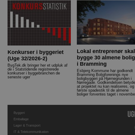
Lokal entreprenør skal
Konkurser i byggeriet
bygge 30 almene bolig
(Uge 32/2026-2)
i Bramming
BygTek.dk bringer her et udpluk af
de i Statstidende registrerede
Esbjerg Kommune har godkendt
konkurser i byggebranchen de
Bramming Boligforenings nye
seneste uger
boligbyggeri på Hjørnegrunden i
Nørregade. Godkendelsen betyde
at projektet nu kan realiseres, og
første spadestik til de almene
boliger forventes taget i novembe
Byggeri
Emballage
Lager & Transport
IT & Telekommunikation