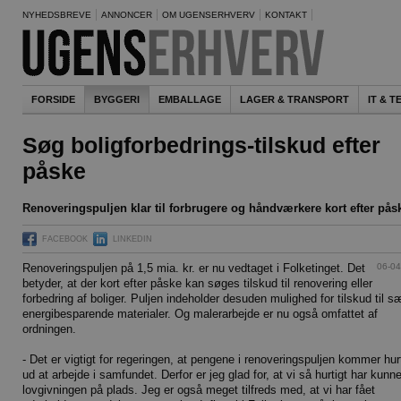
NYHEDSBREVE
ANNONCER
OM UGENSERHVERV
KONTAKT
FORSIDE
BYGGERI
EMBALLAGE
LAGER & TRANSPORT
IT & 
Søg boligforbedrings-tilskud efter
påske
Renoveringspuljen klar til forbrugere og håndværkere kort efter pås
FACEBOOK
LINKEDIN
06-04
Renoveringspuljen på 1,5 mia. kr. er nu vedtaget i Folketinget. Det
betyder, at der kort efter påske kan søges tilskud til renovering eller
forbedring af boliger. Puljen indeholder desuden mulighed for tilskud til sæ
energibesparende materialer. Og malerarbejde er nu også omfattet af
ordningen.
- Det er vigtigt for regeringen, at pengene i renoveringspuljen kommer hur
ud at arbejde i samfundet. Derfor er jeg glad for, at vi så hurtigt har kunne
lovgivningen på plads. Jeg er også meget tilfreds med, at vi har fået