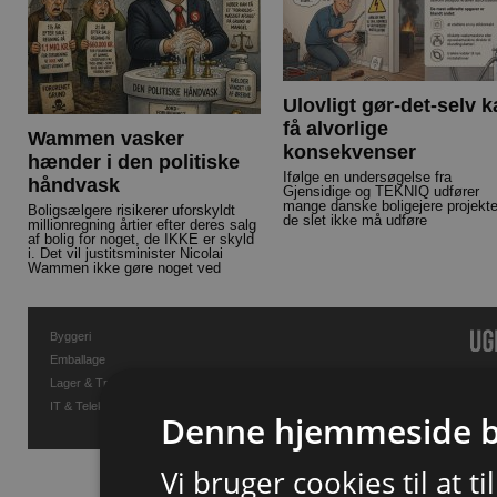
Ulovligt gør-det-selv 
få alvorlige
Wammen vasker
konsekvenser
hænder i den politiske
Ifølge en undersøgelse fra
håndvask
Gjensidige og TEKNIQ udfører
mange danske boligejere projekte
Boligsælgere risikerer uforskyldt
de slet ikke må udføre
millionregning årtier efter deres salg
af bolig for noget, de IKKE er skyld
i. Det vil justitsminister Nicolai
Wammen ikke gøre noget ved
Byggeri
Emballage
Lager & Transport
IT & Telekommunikation
Denne hjemmeside b
Vi bruger cookies til at t