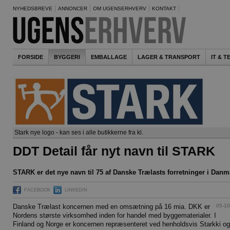
NYHEDSBREVE
ANNONCER
OM UGENSERHVERV
KONTAKT
FORSIDE
BYGGERI
EMBALLAGE
LAGER & TRANSPORT
IT & 
Stark nye logo - kan ses i alle butikkerne fra kl.
DDT Detail får nyt navn til STARK
STARK er det nye navn til 75 af Danske Trælasts forretninger i Danm
FACEBOOK
LINKEDIN
05-10
Danske Trælast koncernen med en omsætning på 16 mia. DKK er
Nordens største virksomhed inden for handel med byggematerialer. I
Finland og Norge er koncernen repræsenteret ved henholdsvis Starkki og