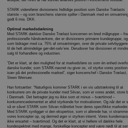
STARK viderefører divisionens hidtidige position som Danske Trælasts
største – og som branchens største spiller i Danmark med en omsætnin
godt 6 mia. DKK.
Optimal markedsdækning
Med STARK dækker Danske Trælast koncernen en bred målgruppe – fra
professionelle håndværkere, der er divisionens primære kundegruppe, og
som bidrager med ca. 75% af omsætningen, over de private selvbyggere
til de helt almindelige gør-det-selv’ere. Derudover har divisionen et mindr
salg til forhandlere og industrien.
”Det er klart, at den mulighed for at markedsføre os som én enhed overfo
danske kunder, som STARK-navnet nu giver os, vil styrke vores position
især på det professionelle marked”, siger koncernchef i Danske Trælast,
Steen Weirsøe.
Han fortsætter: ”Naturligvis kommer STARK i en vis udstrækning til at
konkurrere om de private kunder med Silvan, som er vores andet, store 
i Danmark. Det betragter jeg nu ikke som et minus – tværtimod –
konkurrenceelementet er altid styrkende for motivationen. Og når det er s
så er såvel STARK som Silvan målrettet hver deres specifikke markeder
Med STARK synliggør vi den ekspertise, som vi allerede har, vi stramme
vores koncepter op, og dermed øger vi styrken internt. Vores kundemass
ikke ensartet – tværtimod. Og det er klart, at vi hellere vil dække hele
kundespektret med mange, forskellige koncepter end være nødt til at se