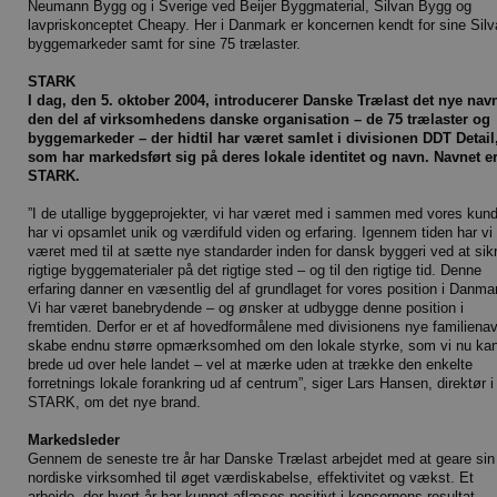
Neumann Bygg og i Sverige ved Beijer Byggmaterial, Silvan Bygg og
lavpriskonceptet Cheapy. Her i Danmark er koncernen kendt for sine Sil
byggemarkeder samt for sine 75 trælaster.
STARK
I dag, den 5. oktober 2004, introducerer Danske Trælast det nye navn
den del af virksomhedens danske organisation – de 75 trælaster og
byggemarkeder – der hidtil har været samlet i divisionen DDT Detail
som har markedsført sig på deres lokale identitet og navn. Navnet e
STARK.
”I de utallige byggeprojekter, vi har været med i sammen med vores kund
har vi opsamlet unik og værdifuld viden og erfaring. Igennem tiden har vi
været med til at sætte nye standarder inden for dansk byggeri ved at sik
rigtige byggematerialer på det rigtige sted – og til den rigtige tid. Denne
erfaring danner en væsentlig del af grundlaget for vores position i Danma
Vi har været banebrydende – og ønsker at udbygge denne position i
fremtiden. Derfor er et af hovedformålene med divisionens nye familienav
skabe endnu større opmærksomhed om den lokale styrke, som vi nu ka
brede ud over hele landet – vel at mærke uden at trække den enkelte
forretnings lokale forankring ud af centrum”, siger Lars Hansen, direktør i
STARK, om det nye brand.
Markedsleder
Gennem de seneste tre år har Danske Trælast arbejdet med at geare sin
nordiske virksomhed til øget værdiskabelse, effektivitet og vækst. Et
arbejde, der hvert år har kunnet aflæses positivt i koncernens resultat.