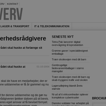
ERV
KONTAKT
LAGER & TRANSPORT
IT & TELEKOMMUNIKATION
kerhedsrådgivere
SENESTE NYT
Tetra Pak lancerer digital
overvågning til isproduktion
det skal huske at forlænge sit
Grønne gaver i specialdesignet
emballage
Træn skolevejen med dit barn
Genbrugelige
ådet skal huske at
01-10-2004
fødevareemballager i større
mængder
Træn skolevejen med dit barn og
skab tryggere trafik ved skolen
 skal de have en medarbejder, der er
enne uddannelse er få år gammel og nu
Lagerudlejning blandt årets
største
Ni ud af ti virksomheder oplever
et for denne uddannelse og de gør nu
komplekse cybertrusler
BROCHU
srådgiveren tjekker datoen på sit bevis.
deres eget ansvar at få beviset fornyet.
Danske soldater har arbejdet på
f de repetitionseksaminer, som