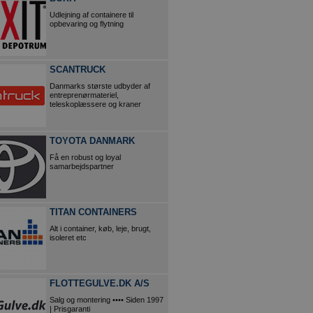
Udlejning af containere til
opbevaring og flytning
SCANTRUCK
Danmarks største udbyder af
entreprenørmateriel,
teleskoplæssere og kraner
TOYOTA DANMARK
Få en robust og loyal
samarbejdspartner
TITAN CONTAINERS
Alt i container, køb, leje, brugt,
isoleret etc
FLOTTEGULVE.DK A/S
Salg og montering •••• Siden 1997
| Prisgaranti