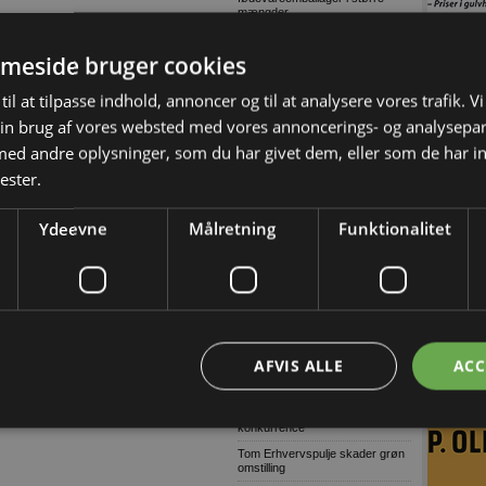
mængder
Træn skolevejen med dit barn og
skab tryggere trafik ved skolen
meside bruger cookies
Lagerudlejning blandt årets
største
til at tilpasse indhold, annoncer og til at analysere vores trafik. V
Ni ud af ti virksomheder oplever
in brug af vores websted med vores annoncerings- og analysepa
komplekse cybertrusler
d andre oplysninger, som du har givet dem, eller som de har in
Danske soldater har arbejdet på
grønlandsk infrastruktur
ester.
Ulovligt gør-det-selv kan få
alvorlige konsekvenser
Ydeevne
Målretning
Funktionalitet
Voldsom prisstigning på nyt
badeværelse
Wammen vasker hænder i den
politiske håndvask
Grøn asfalt skaber højere
sikkerhed på udvidet
Hillerødmotorvej
AFVIS ALLE
ACC
Defekt trailerwire
Skærpet kontrol af
producentansvar skal sikre fair
konkurrence
Tom Erhvervspulje skader grøn
omstilling