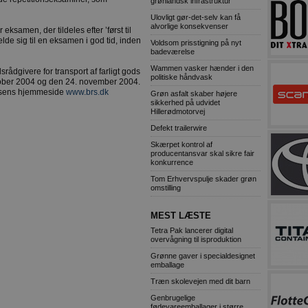
grønlandsk infrastruktur
Ulovligt gør-det-selv kan få
alvorlige konsekvenser
eksamen, der tildeles efter ’først til
melde sig til en eksamen i god tid, inden
Voldsom prisstigning på nyt
badeværelse
Wammen vasker hænder i den
rådgivere for transport af farligt gods
politiske håndvask
ktober 2004 og den 24. november 2004.
elsens hjemmeside
www.brs.dk
Grøn asfalt skaber højere
sikkerhed på udvidet
Hillerødmotorvej
Defekt trailerwire
Skærpet kontrol af
producentansvar skal sikre fair
konkurrence
Tom Erhvervspulje skader grøn
omstilling
MEST LÆSTE
Tetra Pak lancerer digital
overvågning til isproduktion
Grønne gaver i specialdesignet
emballage
Træn skolevejen med dit barn
Genbrugelige
fødevareemballager i større