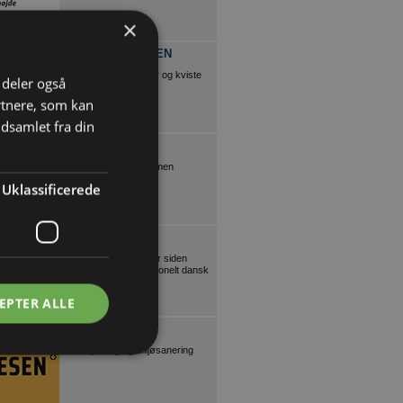
×
VINDUESPLADSEN
Vinduer, døre, trapper og kviste
i deler også
rtnere, som kan
dsamlet fra din
VIKA VINDUER
Lad os gøre det sammen
Uklassificerede
VEJLETRAPPEN
Individuelle trætrapper siden
1972. Smukt og funktionelt dansk
design.
EPTER ALLE
P.OLESEN A/S
Nedbrydning og Miljøsanering