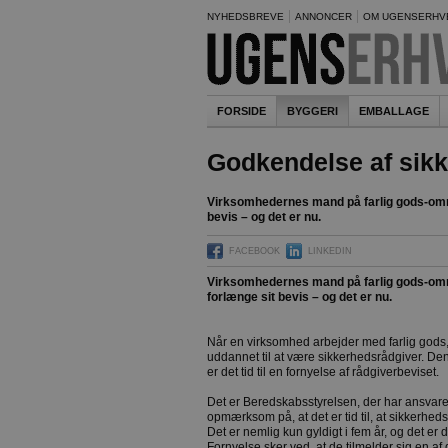
NYHEDSBREVE
ANNONCER
OM UGENSERHV
FORSIDE
BYGGERI
EMBALLAGE
Godkendelse af sik
Virksomhedernes mand på farlig gods-områ
bevis – og det er nu.
FACEBOOK
LINKEDIN
Virksomhedernes mand på farlig gods-omr
forlænge sit bevis – og det er nu.
Når en virksomhed arbejder med farlig gods,
uddannet til at være sikkerhedsrådgiver. D
er det tid til en fornyelse af rådgiverbeviset.
Det er Beredskabsstyrelsen, der har ansvar
opmærksom på, at det er tid til, at sikkerhed
Det er nemlig kun gyldigt i fem år, og det er 
Fornyelse sker ved, at de tilmelder sig en a