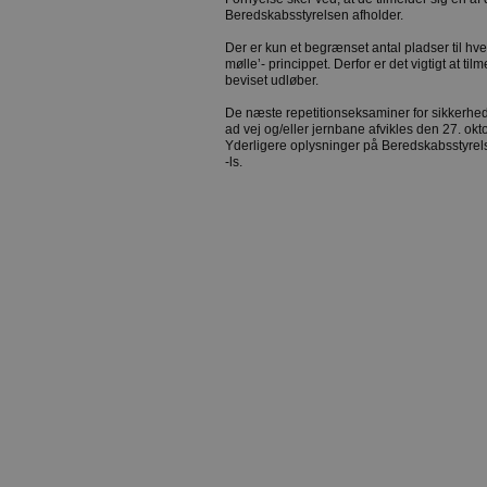
Beredskabsstyrelsen afholder.
Der er kun et begrænset antal pladser til hver 
mølle’- princippet. Derfor er det vigtigt at til
beviset udløber.
De næste repetitionseksaminer for sikkerheds
ad vej og/eller jernbane afvikles den 27. o
Yderligere oplysninger på Beredskabsstyr
-ls.