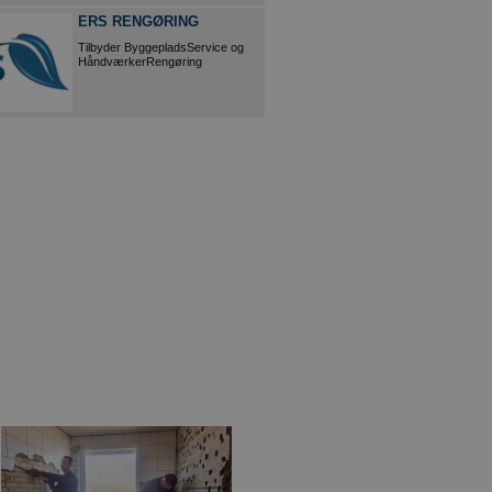
ERS RENGØRING
Tilbyder ByggepladsService og
HåndværkerRengøring