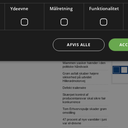
skab tryggere trafik ved skolen
Ydeevne
Målretning
Funktionalitet
Lagerudlejning blandt årets
største
Ni ud af ti virksomheder oplever
komplekse cybertrusler
Danske soldater har arbejdet på
grønlandsk infrastruktur
Ulovligt gør-det-selv kan få
AFVIS ALLE
ACC
alvorlige konsekvenser
Voldsom prisstigning på nyt
badeværelse
Wammen vasker hænder i den
politiske håndvask
Grøn asfalt skaber højere
sikkerhed på udvidet
Hillerødmotorvej
Defekt trailerwire
Skærpet kontrol af
producentansvar skal sikre fair
konkurrence
Tom Erhvervspulje skader grøn
omstilling
47 procent af nye varebiler i juni
var el-drevne