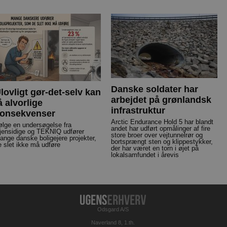
Danske soldater har
lovligt gør-det-selv kan
arbejdet på grønlandsk
å alvorlige
infrastruktur
onsekvenser
Arctic Endurance Hold 5 har blandt
følge en undersøgelse fra
andet har udført opmålinger af fire
jensidige og TEKNIQ udfører
store broer over vejtunnelrør og
ange danske boligejere projekter,
bortsprængt sten og klippestykker,
e slet ikke må udføre
der har været en torn i øjet på
lokalsamfundet i årevis
Odsgard A/S
Naverland 8, 1.th.