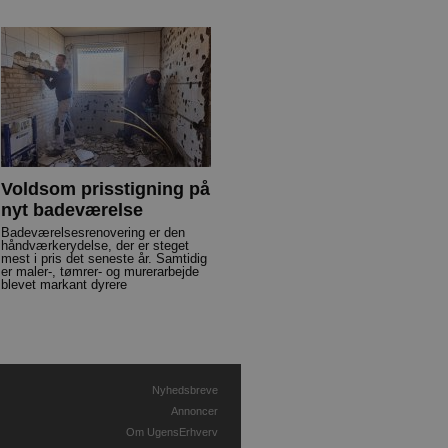
Voldsom prisstigning på
nyt badeværelse
Badeværelsesrenovering er den
håndværkerydelse, der er steget
mest i pris det seneste år. Samtidig
er maler-, tømrer- og murerarbejde
blevet markant dyrere
Nyhedsbreve
Annoncer
Om UgensErhverv