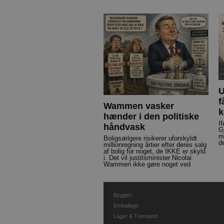
U
f
Wammen vasker
k
hænder i den politiske
I
håndvask
G
m
Boligsælgere risikerer uforskyldt
d
millionregning årtier efter deres salg
af bolig for noget, de IKKE er skyld
i. Det vil justitsminister Nicolai
Wammen ikke gøre noget ved
Byggeri
Emballage
Lager & Transport