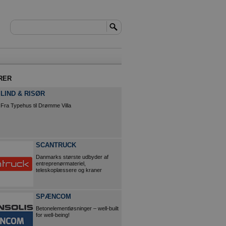
RER
LIND & RISØR
Fra Typehus til Drømme Villa
SCANTRUCK
Danmarks største udbyder af
entreprenørmateriel,
teleskoplæssere og kraner
SPÆNCOM
Betonelementløsninger – well-built
for well-being!