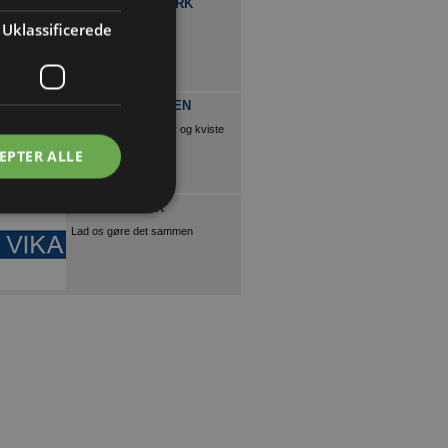
TOYOTA DANMARK
Uklassificerede
Få en robust og loyal
samarbejdspartner
VINDUESPLADSEN
Vinduer, døre, trapper og kviste
EPTER ALLE
VIKA VINDUER
Lad os gøre det sammen