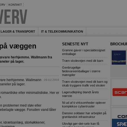
ERV
KONTAKT
LAGER & TRANSPORT
IT & TELEKOMMUNIKATION
 på væggen
SENESTE NYT
BROCHU
Grønne gaver i specialdesignet
emballage
gsvare herhjemme. Wallmann fra
Træn skolevejen med dit barn
neler på lager.
Genbrugelige
fødevareemballager i større
mængder
svare herhjemme. Wallmann
09-02-2004
Træn skolevejen med dit barn og
aneler på lager.
skab tryggere trafik ved skolen
Lagerudlejning blandt årets
 romantiske eller minimalistiske. Her er
største
m.
Ni ud af ti virksomheder oplever
gen problemer med støv eller
komplekse cybertrusler
lisebelagte vægge. Foruden vand tåler
Danske soldater har arbejdet på
grønlandsk infrastruktur
er, idrætsanlæg, storkøkkener,
Ulovligt gør-det-selv kan få
l hygiejne.