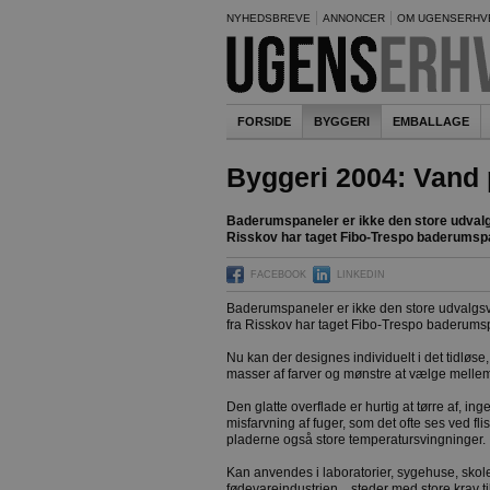
NYHEDSBREVE
ANNONCER
OM UGENSERHV
FORSIDE
BYGGERI
EMBALLAGE
Byggeri 2004: Vand
Baderumspaneler er ikke den store udval
Risskov har taget Fibo-Trespo baderumspa
FACEBOOK
LINKEDIN
Baderumspaneler er ikke den store udvalg
fra Risskov har taget Fibo-Trespo baderumsp
Nu kan der designes individuelt i det tidløse,
masser af farver og mønstre at vælge melle
Den glatte overflade er hurtig at tørre af, in
misfarvning af fuger, som det ofte ses ved f
pladerne også store temperatursvingninger.
Kan anvendes i laboratorier, sygehuse, skol
fødevareindustrien... steder med store krav ti