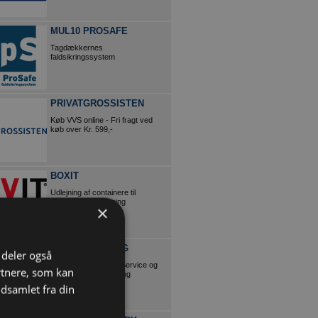
MUL10 PROSAFE
Tagdækkernes
faldsikringssystem
PRIVATGROSSISTEN
Køb VVS online - Fri fragt ved
køb over Kr. 599,-
BOXIT
Udlejning af containere til
opbevaring og flytning
×
ERS RENGØRING
i deler også
Tilbyder ByggepladsService og
rtnere, som kan
HåndværkerRengøring
dsamlet fra din