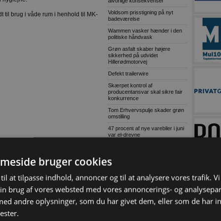
alvorlige konsekvenser
Voldsom prisstigning på nyt
il brug i våde rum i henhold til MK-
badeværelse
Wammen vasker hænder i den
politiske håndvask
Grøn asfalt skaber højere
sikkerhed på udvidet
Hillerødmotorvej
Defekt trailerwire
Skærpet kontrol af
producentansvar skal sikre fair
konkurrence
Tom Erhvervspulje skader grøn
omstilling
47 procent af nye varebiler i juni
var el-drevne
MEST LÆSTE
meside bruger cookies
Grønne gaver i specialdesignet
emballage
til at tilpasse indhold, annoncer og til at analysere vores trafik. V
Træn skolevejen med dit barn
in brug af vores websted med vores annoncerings- og analysepa
Genbrugelige
d andre oplysninger, som du har givet dem, eller som de har in
fødevareemballager i større
mængder
ester.
Træn skolevejen med dit barn og