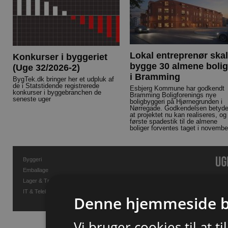
Lokal entreprenør skal
Konkurser i byggeriet
bygge 30 almene bolig
(Uge 32/2026-2)
i Bramming
BygTek.dk bringer her et udpluk af
de i Statstidende registrerede
Esbjerg Kommune har godkendt
konkurser i byggebranchen de
Bramming Boligforenings nye
seneste uger
boligbyggeri på Hjørnegrunden i
Nørregade. Godkendelsen betyde
at projektet nu kan realiseres, og
første spadestik til de almene
boliger forventes taget i novembe
Byggeri
Emballage
Lager & Transport
IT & Telekommunikation
Denne hjemmeside b
Vi bruger cookies til at t