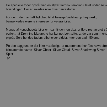
De specielle toner opstår ved en styret kemisk reaktion i leret under selv
brændingen. Der er således ikke tilsat farvestoffer.
For dem, der har haft lejlighed til at besøge Vedstaarup Teglværk,
bemærkedes ejerens interesse for veteranbiler.
Mange af kongehusets biler er i samlingen, og bl.a. er flere restaureret s
perfekt, at Dronning Margrethe har kunnet bekræfte, at de var som i hen
pigeår. Selv hendes faders pibeholder sidder, hvor den sad i 50’erne.
På den baggrund er det ikke mærkeligt, at murstenene har fået navn efte
bilrelaterede navne. Silver Ghost, Silver Cloud, Silver Shadow og Silver
Spirit.
-po