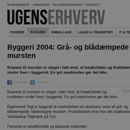
NYHEDSBREVE
ANNONCER
OM UGENSERHVERV
KONTAKT
FORSIDE
BYGGERI
EMBALLAGE
LAGER & TRANSPORT
IT & 
Byggeri 2004: Grå- og blådæmpede
mursten
Kravene til mursten er steget i takt med, at kreativiteten og kvalitete
vinder frem i byggeriet. En gul maskinsten gør det ikke.
FACEBOOK
LINKEDIN
05-02
Kravene til mursten er steget i takt med, at kreativiteten og
kvaliteten vinder frem i byggeriet. En gul maskinsten gør det ikke.
Egernsund Tegl er begyndt at markedsføre en eksklusiv serie af grå- og
blådæmpede, blødstrøgne mursten. Produktionen sker hos det traditionsr
Vedstaarup Teglværk på Fyn.
Farverne er utraditionelle og tilpasset markedet.