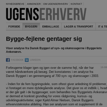
NYHEDSBREVE
ANNONCER
OM UGENSERHVERV
KONTAKT
FORSIDE
BYGGERI
EMBALLAGE
LAGER & TRANSPORT
IT & 
Bygge-fejlene gentager sig
Viser analyse fra Dansk Byggeri af syn- og skønssagerne i Byggeriets
Ankenævn.
FACEBOOK
LINKEDIN
16-08
Forbrugerne klager igen og igen over de samme fejl, når der har
været håndværkere på besøg. Det konstateres i en analyse fra
Dansk Byggeri i en gennemgang af 700 syn- og skønssager i 2003.
- Inden for de fem bygningsdele, som oftest giver anledning til problemer,
vi foretaget en mere dybdegående analyse. Det giver os et indblik i, hvad
er der går galt i de byggesager, som behandles hos Byggeriets Ankenæv
er dermed et konkret grundlag for vores rådgivning, kursus- og
udviklingsaktiviteter, siger Kjeld Almer Nielsen, Dansk Byggeris
erhvervstekniske afdeling. Han ser analysen som et supplement til de