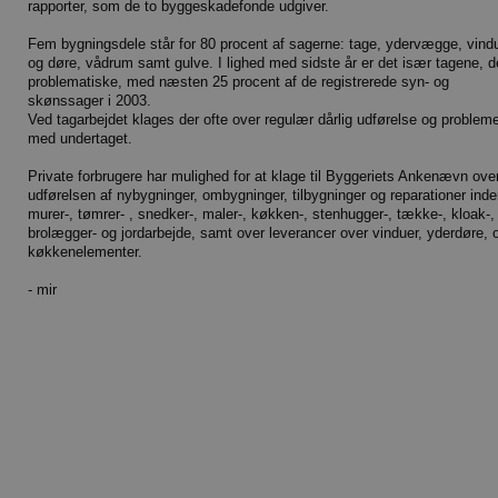
rapporter, som de to byggeskadefonde udgiver.
Fem bygningsdele står for 80 procent af sagerne: tage, ydervægge, vind
og døre, vådrum samt gulve. I lighed med sidste år er det især tagene, d
problematiske, med næsten 25 procent af de registrerede syn- og
skønssager i 2003.
Ved tagarbejdet klages der ofte over regulær dårlig udførelse og problem
med undertaget.
Private forbrugere har mulighed for at klage til Byggeriets Ankenævn ove
udførelsen af nybygninger, ombygninger, tilbygninger og reparationer inde
murer-, tømrer- , snedker-, maler-, køkken-, stenhugger-, tække-, kloak-,
brolægger- og jordarbejde, samt over leverancer over vinduer, yderdøre, 
køkkenelementer.
- mir