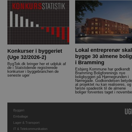
Lokal entreprenør skal
Konkurser i byggeriet
bygge 30 almene bolig
(Uge 32/2026-2)
i Bramming
BygTek.dk bringer her et udpluk af
de i Statstidende registrerede
Esbjerg Kommune har godkendt
konkurser i byggebranchen de
Bramming Boligforenings nye
seneste uger
boligbyggeri på Hjørnegrunden i
Nørregade. Godkendelsen betyde
at projektet nu kan realiseres, og
første spadestik til de almene
boliger forventes taget i novembe
Byggeri
Emballage
Lager & Transport
IT & Telekommunikation