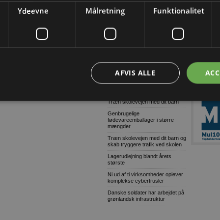
omfattende og grov millionsvig
Ydeevne
Målretning
Funktionalitet
Konkurser i byggeriet (Uge
32/2026-2)
9 ud af 10: Stop links i e-mails
Dansk AI-platform dyster mod
globale giganter om pris
Tetra Pak lancerer digital
AFVIS ALLE
ACC
overvågning til isproduktion
Grønne gaver i specialdesignet
emballage
Træn skolevejen med dit barn
Genbrugelige
fødevareemballager i større
mængder
Træn skolevejen med dit barn og
skab tryggere trafik ved skolen
Lagerudlejning blandt årets
største
Ni ud af ti virksomheder oplever
komplekse cybertrusler
Danske soldater har arbejdet på
grønlandsk infrastruktur