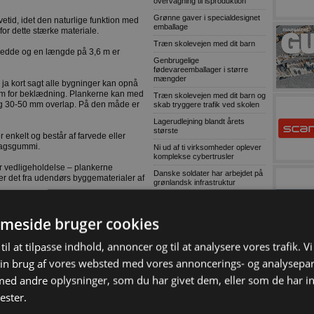
overvågning til isproduktion
Grønne gaver i specialdesignet
vetid, idet den naturlige funktion med
emballage
 for dette stærke materiale.
Træn skolevejen med dit barn
redde og en længde på 3,6 m er
Genbrugelige
fødevareemballager i større
mængder
ja kort sagt alle bygninger kan opnå
rm for beklædning. Plankerne kan med
Træn skolevejen med dit barn og
ing 30-50 mm overlap. På den måde er
skab tryggere trafik ved skolen
Lagerudlejning blandt årets
største
enkelt og består af farvede eller
lagsgummi.
Ni ud af ti virksomheder oplever
komplekse cybertrusler
or vedligeholdelse – plankerne
Danske soldater har arbejdet på
r det fra udendørs byggematerialer af
grønlandsk infrastruktur
MEST LÆSTE
meside bruger cookies
Ny Sennebogenspecialist til
skrot og affald
til at tilpasse indhold, annoncer og til at analysere vores trafik. V
Lokal entreprenør skal bygge 30
 naturgrå umalet udgave og i fire
in brug af vores websted med vores annoncerings- og analysepa
almene boliger i Bramming
d andre oplysninger, som du har givet dem, eller som de har in
Kaospilot skal skabe kreative
arkitektledere i Aarhus
ester.
Chef i Forsvarets Materiel- og
Indkøbsstyrelse tiltalt for