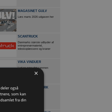
MAGASINET GULV
Læs marts 2026 udgaven her
SCANTRUCK
Danmarks største udbyder af
entreprenørmateriel,
teleskoplæssere og kraner
VIKA VINDUER
Lad os gøre det sammen
×
i deler også
TOYOTA DANMARK
rtnere, som kan
Få en robust og loyal
samarbejdspartner
dsamlet fra din