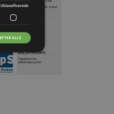
FYNS KRAN UDSTYR
Uklassificerede
Alt i løftegrej, løfteudstyr, kraner,
faldsikring mm.
LIND & RISØR
Fra Typehus til Drømme Villa
EPTER ALLE
MUL10 PROSAFE
Tagdækkernes
faldsikringssystem