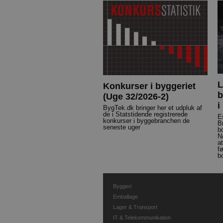
L
Konkurser i byggeriet
b
(Uge 32/2026-2)
i
BygTek.dk bringer her et udpluk af
de i Statstidende registrerede
E
konkurser i byggebranchen de
B
seneste uger
b
N
a
f
b
Byggeri
Emballage
Lager & Transport
IT & Telekommunikation