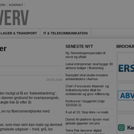
ERV
KONTAKT
LAGER & TRANSPORT
IT & TELEKOMMUNIKATION
er
SENESTE NYT
BROCHU
Ny Sennebogenspecialist til
skrot og affald
Lokal entreprenør skal bygge 30
almene boliger i Bramming
Kaospilot skal skabe kreative
arkitektledere i Aarhus
28-05-2008
Chef i Forsvarets Materiel- og
Indkøbsstyrelse tiltalt for
er muligt at få en ’træbeklædning’,
omfattende og grov millionsvig
kke danner grobund for svampeangreb,
Konkurser i byggeriet (Uge
gte træ år efter år.
32/2026-2)
nk, en ny fibercementplanke med
9 ud af 10: Stop links i e-mails
Dansk AI-platform dyster mod
globale giganter om pris
ave, som man selv kan male og dermed
igmalede udgaver – hvid, grå, lys
Tetra Pak lancerer digital