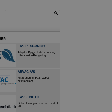
RER
ERS RENGØRING
Tilbyder ByggepladsService og
HåndværkerRengøring
ABVAC A/S
Miljøsanering, PCB, asbest,
skimmel mm.
KASSEBIL.DK
Online leasing af varebiler med ét
klik.