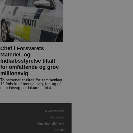
Chef i Forsvarets
Materiel- og
Indkøbsstyrelse tiltalt
for omfattende og grov
millionsvig
To personer er tiltalt for sammenlagt
12 forhold af mandatsvig, forsøg på
mandatsvig og dokumentfalsk
Nyhedsbreve
Annoncer
Om UgensErhverv
Kontakt