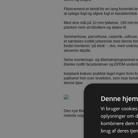
Fibercement er kendt for en lang forventet le
at optage fugt og afgive fugt er karakteristisk
Med sine mål på 10 mm tykkelse, 190 mm b
planken nem at håndtere og skære til.
Sommerhuse, parcelhuse, carporte, udhuse, 
et særdeles rustikt udseende med denne fo
fordel monteres ’på klink’ – dvs. med omkr
skruerne skjulte.
Selve monterings- og tilbehørsprogrammet er 
blanke rustfri facadeskruer og EPDM-under
Ivarplank kræver praktisk taget ingen form f
patinerer hen over levetiden, som man kende
denne type.
Denne hjem
Vi bruger cookies 
Den nye fibercementplanke leveres både i en
oplysninger om d
malede udgaver.
kombinere dem me
brug af deres tjen