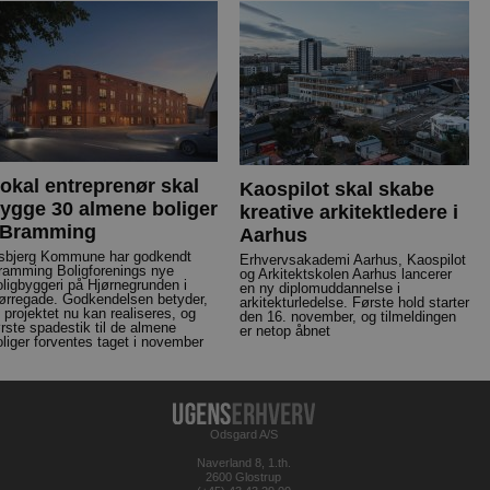
okal entreprenør skal
Kaospilot skal skabe
ygge 30 almene boliger
kreative arkitektledere i
 Bramming
Aarhus
sbjerg Kommune har godkendt
Erhvervsakademi Aarhus, Kaospilot
ramming Boligforenings nye
og Arkitektskolen Aarhus lancerer
oligbyggeri på Hjørnegrunden i
en ny diplomuddannelse i
ørregade. Godkendelsen betyder,
arkitekturledelse. Første hold starter
t projektet nu kan realiseres, og
den 16. november, og tilmeldingen
ørste spadestik til de almene
er netop åbnet
oliger forventes taget i november
Odsgard A/S
Naverland 8, 1.th.
2600 Glostrup