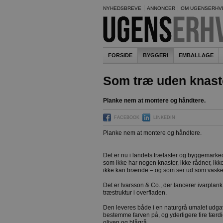
NYHEDSBREVE
ANNONCER
OM UGENSERHV
FORSIDE
BYGGERI
EMBALLAGE
Som træ uden knast
Planke nem at montere og håndtere.
FACEBOOK
LINKEDIN
Planke nem at montere og håndtere.
Det er nu i landets trælaster og byggemarked
som ikke har nogen knaster, ikke rådner, i
ikke kan brænde – og som ser ud som vaskeæ
Det er Ivarsson & Co., der lancerer ivarpla
træstruktur i overfladen.
Den leveres både i en naturgrå umalet udg
bestemme farven på, og yderligere fire færd
oliven og blågrå.