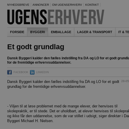
NYHEDSBREVE
ANNONCER
OM UGENSERHVERV
KONTAKT
FORSIDE
BYGGERI
EMBALLAGE
LAGER & TRANSPORT
IT & 
Et godt grundlag
Dansk Byggeri kalder den fælles indstilling fra DA og LO for et godt grundl
for de fremtidige erhvervsuddannelser.
FACEBOOK
LINKEDIN
28-05
Dansk Byggeri kalder den fælles indstilling fra DA og LO for et godt
grundlag for de fremtidige erhvervsuddannelser.
- Viljen til at løse problemet med de mange elever, der henvises til
skolepraktik, er til stede. Det er uholdbart, at elever henvises til skolepra
og ikke får den uddannelse, som de var stillet i udsigt, siger direktør i D
Byggeri Michael H. Nielsen.