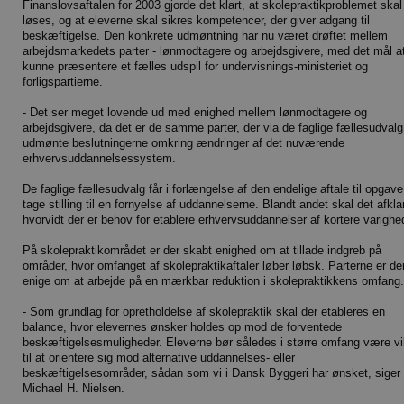
Finanslovsaftalen for 2003 gjorde det klart, at skolepraktikproblemet skal
løses, og at eleverne skal sikres kompetencer, der giver adgang til
beskæftigelse. Den konkrete udmøntning har nu været drøftet mellem
arbejdsmarkedets parter - lønmodtagere og arbejdsgivere, med det mål a
kunne præsentere et fælles udspil for undervisnings-ministeriet og
forligspartierne.
- Det ser meget lovende ud med enighed mellem lønmodtagere og
arbejdsgivere, da det er de samme parter, der via de faglige fællesudvalg
udmønte beslutningerne omkring ændringer af det nuværende
erhvervsuddannelsessystem.
De faglige fællesudvalg får i forlængelse af den endelige aftale til opgave
tage stilling til en fornyelse af uddannelserne. Blandt andet skal det afkla
hvorvidt der er behov for etablere erhvervsuddannelser af kortere varighe
På skolepraktikområdet er der skabt enighed om at tillade indgreb på
områder, hvor omfanget af skolepraktikaftaler løber løbsk. Parterne er d
enige om at arbejde på en mærkbar reduktion i skolepraktikkens omfang.
- Som grundlag for opretholdelse af skolepraktik skal der etableres en
balance, hvor elevernes ønsker holdes op mod de forventede
beskæftigelsesmuligheder. Eleverne bør således i større omfang være vil
til at orientere sig mod alternative uddannelses- eller
beskæftigelsesområder, sådan som vi i Dansk Byggeri har ønsket, siger
Michael H. Nielsen.