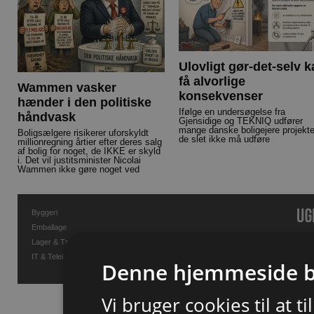
Ulovligt gør-det-selv 
få alvorlige
Wammen vasker
konsekvenser
hænder i den politiske
Ifølge en undersøgelse fra
håndvask
Gjensidige og TEKNIQ udfører
mange danske boligejere projekte
Boligsælgere risikerer uforskyldt
de slet ikke må udføre
millionregning årtier efter deres salg
af bolig for noget, de IKKE er skyld
i. Det vil justitsminister Nicolai
Wammen ikke gøre noget ved
Byggeri
Emballage
Lager & Transport
IT & Telekommunikation
Denne hjemmeside b
Vi bruger cookies til at t