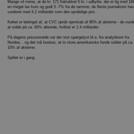
Mange vil mene, at de kr. 171 fratrukket 5 kr. i udbytte, der er lig med 166
en meget lav kurs og godt 5 -7% fra de rammer, de fleste journalister ha
vurderet med 4.2 milliarder som den opnåelige pris.
Købet er betinget af, at CVC opnår ejerskab af 90% af aktierne - de vurd
at sidde på ca. 60% allerede, hvilket er 2.4 milliarder.
På dagens pressemøde var der stor spørgelyst bl.a. fra analytikere fra
Nordea... og det må huskes, at to store amerikanske fonde sidder på ca.
10% af aktierne.
Spillet er i gang.