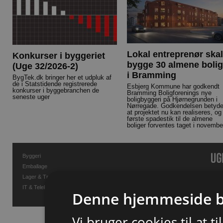
Lokal entreprenør skal
Konkurser i byggeriet
bygge 30 almene bolig
(Uge 32/2026-2)
i Bramming
BygTek.dk bringer her et udpluk af
de i Statstidende registrerede
Esbjerg Kommune har godkendt
konkurser i byggebranchen de
Bramming Boligforenings nye
seneste uger
boligbyggeri på Hjørnegrunden i
Nørregade. Godkendelsen betyde
at projektet nu kan realiseres, og
første spadestik til de almene
boliger forventes taget i novembe
Byggeri
Emballage
Lager & Transport
IT & Telekommunikation
Denne hjemmeside b
Vi bruger cookies til at t