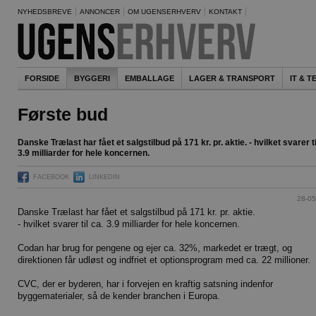
NYHEDSBREVE
ANNONCER
OM UGENSERHVERV
KONTAKT
FORSIDE
BYGGERI
EMBALLAGE
LAGER & TRANSPORT
IT & 
Første bud
Danske Trælast har fået et salgstilbud på 171 kr. pr. aktie. - hvilket svarer ti
3.9 milliarder for hele koncernen.
FACEBOOK
LINKEDIN
28-05
Danske Trælast har fået et salgstilbud på 171 kr. pr. aktie.
- hvilket svarer til ca. 3.9 milliarder for hele koncernen.
Codan har brug for pengene og ejer ca. 32%, markedet er trægt, og
direktionen får udløst og indfriet et optionsprogram med ca. 22 millioner.
CVC, der er byderen, har i forvejen en kraftig satsning indenfor
byggematerialer, så de kender branchen i Europa.