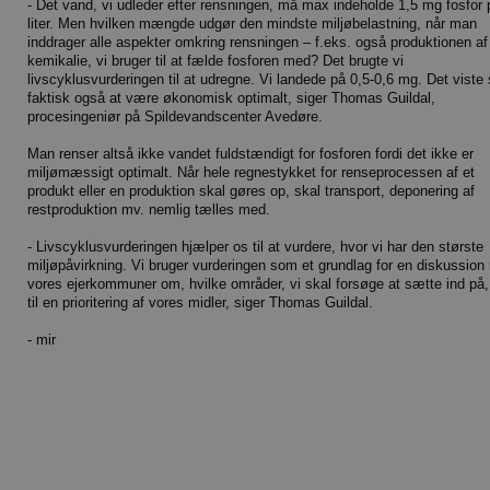
- Det vand, vi udleder efter rensningen, må max indeholde 1,5 mg fosfor p
liter. Men hvilken mængde udgør den mindste miljøbelastning, når man
inddrager alle aspekter omkring rensningen – f.eks. også produktionen af
kemikalie, vi bruger til at fælde fosforen med? Det brugte vi
livscyklusvurderingen til at udregne. Vi landede på 0,5-0,6 mg. Det viste 
faktisk også at være økonomisk optimalt, siger Thomas Guildal,
procesingeniør på Spildevandscenter Avedøre.
Man renser altså ikke vandet fuldstændigt for fosforen fordi det ikke er
miljømæssigt optimalt. Når hele regnestykket for renseprocessen af et
produkt eller en produktion skal gøres op, skal transport, deponering af
restproduktion mv. nemlig tælles med.
- Livscyklusvurderingen hjælper os til at vurdere, hvor vi har den største
miljøpåvirkning. Vi bruger vurderingen som et grundlag for en diskussio
vores ejerkommuner om, hvilke områder, vi skal forsøge at sætte ind på,
til en prioritering af vores midler, siger Thomas Guildal.
- mir