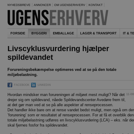
NYHEDSBREVE
ANNONCER
OM UGENSERHVERV
KONTAKT
FORSIDE
BYGGERI
EMBALLAGE
LAGER & TRANSPORT
IT & 
Livscyklusvurdering hjælper
spildevandet
Forureningsbekæmpelse optimeres ved at se på den totale
miljøbelastning.
FACEBOOK
LINKEDIN
11-0
Hvordan mindsker man forureningen af miljøet mest muligt? Når det
drejer sig om spildevand, nåede Spildevandscenter Avedøre frem til,
at det gør man ved at se på alle aspekter af renseprocessen.
Det handler ikke bare om at rense vandet bedst muligt, men også om de
’forurening’ som er resultatet af renseprocessen. For at få et overblik de
totale miljøbelastning udføres en livscyklusvurdering (LCA) – eks. når de
skal fjernes fosfor fra spildevandet.