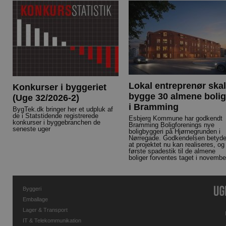
Lokal entreprenør skal
Konkurser i byggeriet
bygge 30 almene bolig
(Uge 32/2026-2)
i Bramming
BygTek.dk bringer her et udpluk af
de i Statstidende registrerede
Esbjerg Kommune har godkendt
konkurser i byggebranchen de
Bramming Boligforenings nye
seneste uger
boligbyggeri på Hjørnegrunden i
Nørregade. Godkendelsen betyde
at projektet nu kan realiseres, og
første spadestik til de almene
boliger forventes taget i novembe
Byggeri
Emballage
Lager & Transport
IT & Telekommunikation