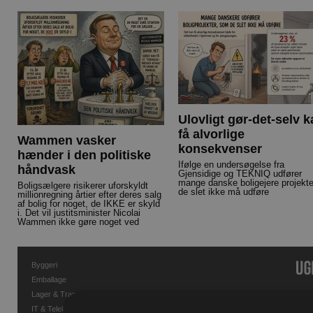
Ulovligt gør-det-selv 
få alvorlige
Wammen vasker
konsekvenser
hænder i den politiske
Ifølge en undersøgelse fra
håndvask
Gjensidige og TEKNIQ udfører
mange danske boligejere projekte
Boligsælgere risikerer uforskyldt
de slet ikke må udføre
millionregning årtier efter deres salg
af bolig for noget, de IKKE er skyld
i. Det vil justitsminister Nicolai
Wammen ikke gøre noget ved
Byggeri
Emballage
Lager & Transport
IT & Telekommunikation