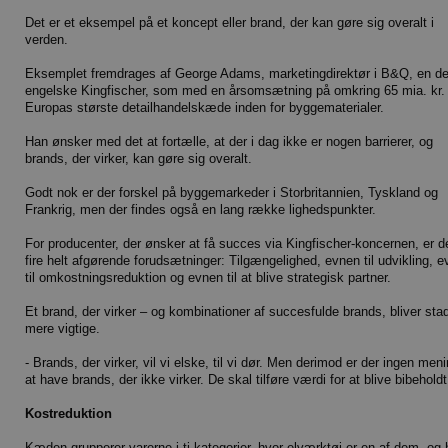
Det er et eksempel på et koncept eller brand, der kan gøre sig overalt i
verden.
Eksemplet fremdrages af George Adams, marketingdirektør i B&Q, en de
engelske Kingfischer, som med en årsomsætning på omkring 65 mia. kr. 
Europas største detailhandelskæde inden for byggematerialer.
Han ønsker med det at fortælle, at der i dag ikke er nogen barrierer, og
brands, der virker, kan gøre sig overalt.
Godt nok er der forskel på byggemarkeder i Storbritannien, Tyskland og
Frankrig, men der findes også en lang række lighedspunkter.
For producenter, der ønsker at få succes via Kingfischer-koncernen, er d
fire helt afgørende forudsætninger: Tilgængelighed, evnen til udvikling, 
til omkostningsreduktion og evnen til at blive strategisk partner.
Et brand, der virker – og kombinationer af succesfulde brands, bliver sta
mere vigtige.
- Brands, der virker, vil vi elske, til vi dør. Men derimod er der ingen meni
at have brands, der ikke virker. De skal tilføre værdi for at blive bibeholdt
Kostreduktion
Kæden grupperer varerne i ti kategorier, hvor elværktøj er en af dem, og 