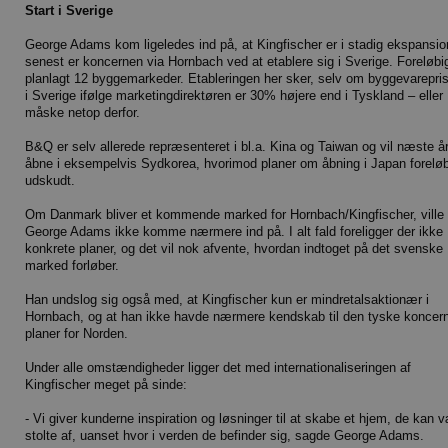
Start i Sverige
George Adams kom ligeledes ind på, at Kingfischer er i stadig ekspansio
senest er koncernen via Hornbach ved at etablere sig i Sverige. Foreløbi
planlagt 12 byggemarkeder. Etableringen her sker, selv om byggevarepri
i Sverige ifølge marketingdirektøren er 30% højere end i Tyskland – eller
måske netop derfor.
B&Q er selv allerede repræsenteret i bl.a. Kina og Taiwan og vil næste å
åbne i eksempelvis Sydkorea, hvorimod planer om åbning i Japan foreløb
udskudt.
Om Danmark bliver et kommende marked for Hornbach/Kingfischer, ville
George Adams ikke komme nærmere ind på. I alt fald foreligger der ikke
konkrete planer, og det vil nok afvente, hvordan indtoget på det svenske
marked forløber.
Han undslog sig også med, at Kingfischer kun er mindretalsaktionær i
Hornbach, og at han ikke havde nærmere kendskab til den tyske koncer
planer for Norden.
Under alle omstændigheder ligger det med internationaliseringen af
Kingfischer meget på sinde:
- Vi giver kunderne inspiration og løsninger til at skabe et hjem, de kan 
stolte af, uanset hvor i verden de befinder sig, sagde George Adams.