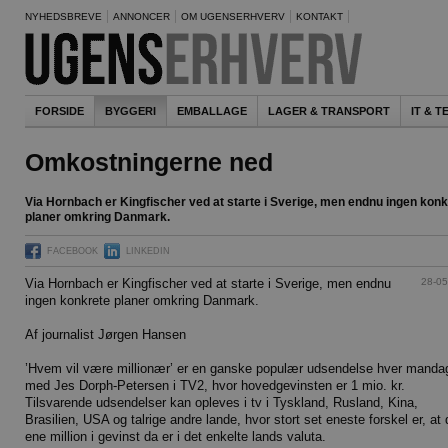
NYHEDSBREVE
ANNONCER
OM UGENSERHVERV
KONTAKT
FORSIDE
BYGGERI
EMBALLAGE
LAGER & TRANSPORT
IT & 
Omkostningerne ned
Via Hornbach er Kingfischer ved at starte i Sverige, men endnu ingen konk
planer omkring Danmark.
FACEBOOK
LINKEDIN
28-05
Via Hornbach er Kingfischer ved at starte i Sverige, men endnu
ingen konkrete planer omkring Danmark.
Af journalist Jørgen Hansen
’Hvem vil være millionær’ er en ganske populær udsendelse hver manda
med Jes Dorph-Petersen i TV2, hvor hovedgevinsten er 1 mio. kr.
Tilsvarende udsendelser kan opleves i tv i Tyskland, Rusland, Kina,
Brasilien, USA og talrige andre lande, hvor stort set eneste forskel er, at
ene million i gevinst da er i det enkelte lands valuta.