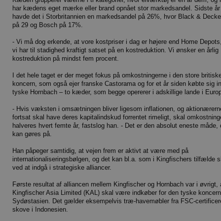
har kædens eget mærke eller brand opnået stor markedsandel. Sidste år
havde det i Storbritannien en markedsandel på 26%, hvor Black & Decker
på 29 og Bosch på 17%.
- Vi må dog erkende, at vore kostpriser i dag er højere end Home Depots
vi har til stadighed kraftigt satset på en kostreduktion. Vi ønsker en årlig
kostreduktion på mindst fem procent.
I det hele taget er der meget fokus på omkostningerne i den store britisk
koncern, som også ejer franske Castorama og for et år siden købte sig in
tyske Hornbach – to kæder, som begge opererer i adskillige lande i Euro
- Hvis væksten i omsætningen bliver ligesom inflationen, og aktionærern
fortsat skal have deres kapitalindskud forrentet rimeligt, skal omkostnin
halveres hvert femte år, fastslog han. - Det er den absolut eneste måde, 
kan gøres på.
Han påpeger samtidig, at vejen frem er aktivt at være med på
internationaliseringsbølgen, og det kan bl.a. som i Kingfischers tilfælde 
ved at indgå i strategiske alliancer.
Første resultat af alliancen mellem Kingfischer og Hornbach var i øvrigt, 
Kingfischer Asia Limited (KAL) skal være indkøber for den tyske koncern
Sydøstasien. Det gælder eksempelvis træ-havemøbler fra FSC-certifice
skove i Indonesien.