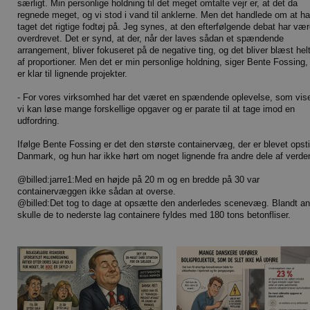
særligt. Min personlige holdning til det meget omtalte vejr er, at det da
regnede meget, og vi stod i vand til anklerne. Men det handlede om at h
taget det rigtige fodtøj på. Jeg synes, at den efterfølgende debat har vær
overdrevet. Det er synd, at der, når der laves sådan et spændende
arrangement, bliver fokuseret på de negative ting, og det bliver blæst hel
af proportioner. Men det er min personlige holdning, siger Bente Fossing
er klar til lignende projekter.
- For vores virksomhed har det været en spændende oplevelse, som vise
vi kan løse mange forskellige opgaver og er parate til at tage imod en
udfordring.
Ifølge Bente Fossing er det den største containervæg, der er blevet opstil
Danmark, og hun har ikke hørt om noget lignende fra andre dele af verde
@billed:jarre1:Med en højde på 20 m og en bredde på 30 var
containervæggen ikke sådan at overse.
@billed:Det tog to dage at opsætte den anderledes scenevæg. Blandt an
skulle de to nederste lag containere fyldes med 180 tons betonfliser.