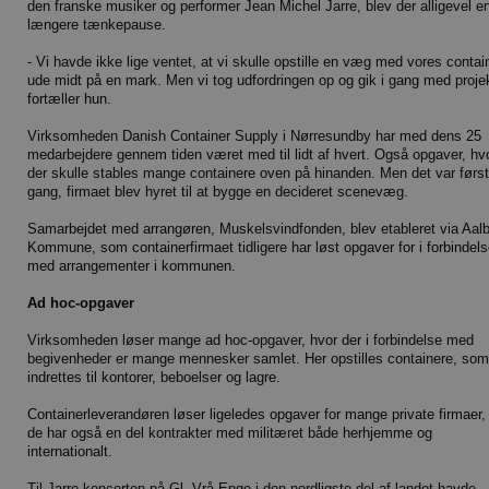
den franske musiker og performer Jean Michel Jarre, blev der alligevel e
længere tænkepause.
- Vi havde ikke lige ventet, at vi skulle opstille en væg med vores contai
ude midt på en mark. Men vi tog udfordringen op og gik i gang med projek
fortæller hun.
Virksomheden Danish Container Supply i Nørresundby har med dens 25
medarbejdere gennem tiden været med til lidt af hvert. Også opgaver, hv
der skulle stables mange containere oven på hinanden. Men det var førs
gang, firmaet blev hyret til at bygge en decideret scenevæg.
Samarbejdet med arrangøren, Muskelsvindfonden, blev etableret via Aal
Kommune, som containerfirmaet tidligere har løst opgaver for i forbindel
med arrangementer i kommunen.
Ad hoc-opgaver
Virksomheden løser mange ad hoc-opgaver, hvor der i forbindelse med
begivenheder er mange mennesker samlet. Her opstilles containere, som
indrettes til kontorer, beboelser og lagre.
Containerleverandøren løser ligeledes opgaver for mange private firmaer,
de har også en del kontrakter med militæret både herhjemme og
internationalt.
Til Jarre-koncerten på Gl. Vrå Enge i den nordligste del af landet havde