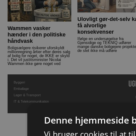
Ulovligt gør-det-selv 
få alvorlige
Wammen vasker
konsekvenser
hænder i den politiske
Ifølge en undersøgelse fra
håndvask
Gjensidige og TEKNIQ udfører
mange danske boligejere projekte
Boligsælgere risikerer uforskyldt
de slet ikke må udføre
millionregning årtier efter deres salg
af bolig for noget, de IKKE er skyld
i. Det vil justitsminister Nicolai
Wammen ikke gøre noget ved
Byggeri
Emballage
Lager & Transport
IT & Telekommunikation
Denne hjemmeside b
Vi bruger cookies til at t