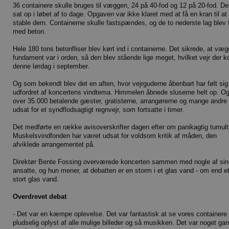
36 containere skulle bruges til væggen, 24 på 40-fod og 12 på 20-fod. De
sat op i løbet af to dage. Opgaven var ikke klaret med at få en kran til at
stable dem. Containerne skulle fastspændes, og de to nederste lag blev f
med beton.
Hele 180 tons betonfliser blev kørt ind i containerne. Det sikrede, at væ
fundament var i orden, så den blev stående lige meget, hvilket vejr der 
denne lørdag i september.
Og som bekendt blev det en aften, hvor vejrguderne åbenbart har følt sig
udfordret af koncertens vindtema. Himmelen åbnede sluserne helt op. O
over 35.000 betalende gæster, gratisterne, arrangørerne og mange andre
udsat for et syndflodsagtigt regnvejr, som fortsatte i timer.
Det medførte en række avisoverskrifter dagen efter om panikagtig tumult
Muskelsvindfonden har været udsat for voldsom kritik af måden, den
afviklede arrangementet på.
Direktør Bente Fossing overværede koncerten sammen med nogle af sin
ansatte, og hun mener, at debatten er en storm i et glas vand - om end e
stort glas vand.
Overdrevet debat
- Det var en kæmpe oplevelse. Det var fantastisk at se vores containere
pludselig oplyst af alle mulige billeder og så musikken. Det var noget ga