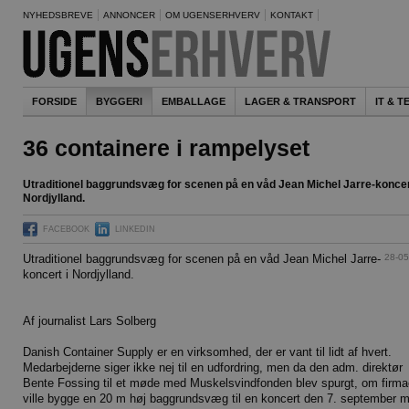
NYHEDSBREVE
ANNONCER
OM UGENSERHVERV
KONTAKT
FORSIDE
BYGGERI
EMBALLAGE
LAGER & TRANSPORT
IT & 
36 containere i rampelyset
Utraditionel baggrundsvæg for scenen på en våd Jean Michel Jarre-koncer
Nordjylland.
FACEBOOK
LINKEDIN
28-05
Utraditionel baggrundsvæg for scenen på en våd Jean Michel Jarre-
koncert i Nordjylland.
Af journalist Lars Solberg
Danish Container Supply er en virksomhed, der er vant til lidt af hvert.
Medarbejderne siger ikke nej til en udfordring, men da den adm. direktør
Bente Fossing til et møde med Muskelsvindfonden blev spurgt, om firma
ville bygge en 20 m høj baggrundsvæg til en koncert den 7. september 