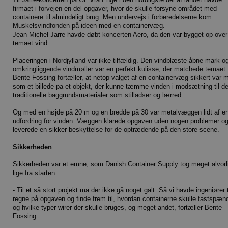
firmaet i forvejen en del opgaver, hvor de skulle forsyne området med
containere til almindeligt brug. Men undervejs i forberedelserne kom
Muskelsvindfonden på ideen med en containervæg.
Jean Michel Jarre havde døbt koncerten Aero, da den var bygget op over
temaet vind.
Placeringen i Nordjylland var ikke tilfældig. Den vindblæste åbne mark o
omkringliggende vindmøller var en perfekt kulisse, der matchede temaet.
Bente Fossing fortæller, at netop valget af en containervæg sikkert var 
som et billede på et objekt, der kunne tæmme vinden i modsætning til d
traditionelle baggrundsmaterialer som stilladser og lærred.
Og med en højde på 20 m og en bredde på 30 var metalvæggen lidt af e
udfordring for vinden. Væggen klarede opgaven uden nogen problemer o
leverede en sikker beskyttelse for de optrædende på den store scene.
Sikkerheden
Sikkerheden var et emne, som Danish Container Supply tog meget alvorl
lige fra starten.
- Til et så stort projekt må der ikke gå noget galt. Så vi havde ingeniører t
regne på opgaven og finde frem til, hvordan containerne skulle fastspæn
og hvilke typer wirer der skulle bruges, og meget andet, fortæller Bente
Fossing.