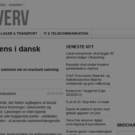
ERV
KONTAKT
LAGER & TRANSPORT
IT & TELEKOMMUNIKATION
gens i dansk
SENESTE NYT
Lokal entreprenør skal bygge 30
almene boliger i Bramming
Kaospilot skal skabe kreative
arkitektledere i Aarhus
ået sammen om en markant satsning
Chef i Forsvarets Materiel- og
Indkøbsstyrelse tiltalt for
omfattende og grov millionsvig
Konkurser i byggeriet (Uge
industrien
28-05-2008
32/2026-2)
9 ud af 10: Stop links i e-mails
ørste, der falder iagttagere af dansk
rens foreninger, videncentre og
Dansk AI-platform dyster mod
d. Løsningen er intel-ligente
globale giganter om pris
 alle byggeriets parter - arkitekter,
Tetra Pak lancerer digital
mheder - at anvende sammenhængende
overvågning til isproduktion
BROCHU
Grønne gaver i specialdesignet
errer, leverandører og entreprenører nu