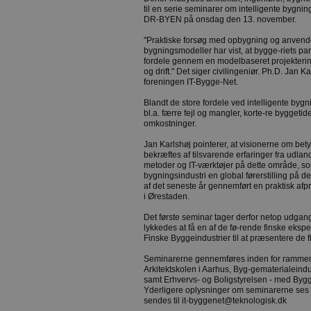
til en serie seminarer om intelligente bygnin
DR-BYEN på onsdag den 13. november.
"Praktiske forsøg med opbygning og anvendel
bygningsmodeller har vist, at bygge-riets p
fordele gennem en modelbaseret projekterin
og drift." Det siger civilingeniør. Ph.D. Jan 
foreningen IT-Bygge-Net.
Blandt de store fordele ved intelligente by
bl.a. færre fejl og mangler, korte-re byggetid
omkostninger.
Jan Karlshøj pointerer, at visionerne om bet
bekræftes af tilsvarende erfaringer fra udland
metoder og IT-værktøjer på dette område, so
bygningsindustri en global førerstilling på 
af det seneste år gennemført en praktisk af
i Ørestaden.
Det første seminar tager derfor netop udgan
lykkedes at få en af de fø-rende finske ekspe
Finske Byggeindustrier til at præsentere de fi
Seminarerne gennemføres inden for rammer
Arkitektskolen i Aarhus, Byg-gematerialeindu
samt Erhvervs- og Boligstyrelsen - med Bygg
Yderligere oplysninger om seminarerne ses 
sendes til it-byggenet@teknologisk.dk