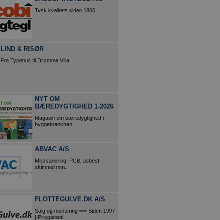
Tysk kvalitets siden 1860!
LIND & RISØR
Fra Typehus til Drømme Villa
NYT OM
BÆREDYGTIGHED 1-2026
Magasin om bæredygtighed i
byggebranchen
ABVAC A/S
Miljøsanering, PCB, asbest,
skimmel mm.
FLOTTEGULVE.DK A/S
Salg og montering •••• Siden 1997
| Prisgaranti