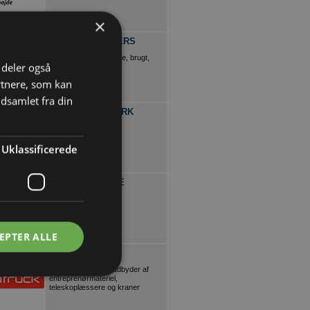
×
TITAN CONTAINERS
Alt i container, køb, leje, brugt,
i deler også
isoleret etc
rtnere, som kan
dsamlet fra din
TOYOTA DANMARK
Få en robust og loyal
samarbejdspartner
Uklassificerede
MUL10 PROSAFE
Tagdækkernes
faldsikringssystem
EPTER ALLE
SCANTRUCK
Danmarks største udbyder af
entreprenørmateriel,
teleskoplæssere og kraner