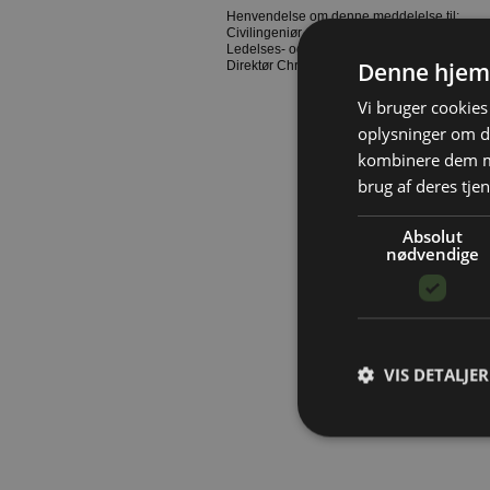
Henvendelse om denne meddelelse til:
Civilingeniør, Ph.D. Jan Karlshøj, Rambøll, 
Ledelses- og IT-rådgiver Jesper Vaupel, Byg
Denne hjem
Direktør Christian Lerche, Byggematerialein
Vi bruger cookies 
oplysninger om d
kombinere dem me
brug af deres tjen
Absolut
nødvendige
VIS DETALJER