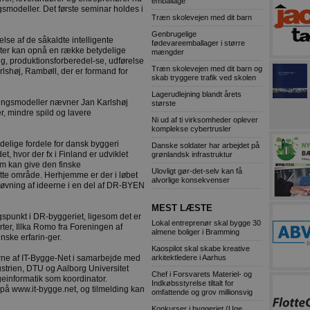
emballage
gsmodeller. Det første seminar holdes i
Træn skolevejen med dit barn
Genbrugelige
se af de såkaldte intelligente
fødevareemballager i større
arter kan opnå en række betydelige
mængder
g, produktionsforberedel-se, udførelse
Træn skolevejen med dit barn og
Karlshøj, Rambøll, der er formand for
skab tryggere trafik ved skolen
Lagerudlejning blandt årets
gningsmodeller nævner Jan Karlshøj
største
er, mindre spild og lavere
Ni ud af ti virksomheder oplever
komplekse cybertrusler
ydelige fordele for dansk byggeri
Danske soldater har arbejdet på
et, hvor der fx i Finland er udviklet
grønlandsk infrastruktur
m kan give den finske
Ulovligt gør-det-selv kan få
dette område. Herhjemme er der i løbet
alvorlige konsekvenser
prøvning af ideerne i en del af DR-BYEN
MEST LÆSTE
gspunkt i DR-byggeriet, ligesom det er
Lokal entreprenør skal bygge 30
rter, Illka Romo fra Foreningen af
almene boliger i Bramming
nske erfarin-ger.
Kaospilot skal skabe kreative
arkitektledere i Aarhus
ne af IT-Bygge-Net i samarbejde med
strien, DTU og Aalborg Universitet
Chef i Forsvarets Materiel- og
einformatik som koordinator.
Indkøbsstyrelse tiltalt for
på www.it-bygge.net, og tilmelding kan
omfattende og grov millionsvig
Konkurser i byggeriet (Uge