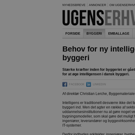
NYHEDSBREVE
ANNONCER
OM UGENSERHV
FORSIDE
BYGGERI
EMBALLAGE
Behov for ny intelli
byggeri
Stærke kræfter inden for byggeriet er g
for at øge intelligensen i dansk byggeri.
FACEBOOK
LINKEDIN
Af direktør Christian Lerche, Byggemateriale
Intelligens er traditionelt desværre ikke det f
byggeri ind. Men det agter en række af sekto
uddannelsesinstitutioner nu at gøre noget ve
bygningsmodeller, som skal gøre det muligt for
ingeniører, leverandører og byggevirkso
IT-systemer.
Derfor indbydes arkitekter, ingeniører, bygh