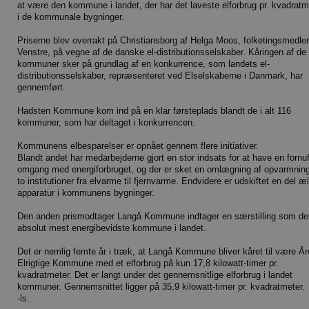
at være den kommune i landet, der har det laveste elforbrug pr. kvadratm
i de kommunale bygninger.
Priserne blev overrakt på Christiansborg af Helga Moos, folketingsmedle
Venstre, på vegne af de danske el-distributionsselskaber. Kåringen af de 
kommuner sker på grundlag af en konkurrence, som landets el-
distributionsselskaber, repræsenteret ved Elselskaberne i Danmark, har
gennemført.
Hadsten Kommune kom ind på en klar førsteplads blandt de i alt 116
kommuner, som har deltaget i konkurrencen.
Kommunens elbesparelser er opnået gennem flere initiativer.
Blandt andet har medarbejderne gjort en stor indsats for at have en fornuf
omgang med energiforbruget, og der er sket en omlægning af opvarmning
to institutioner fra elvarme til fjernvarme. Endvidere er udskiftet en del æ
apparatur i kommunens bygninger.
Den anden prismodtager Langå Kommune indtager en særstilling som de
absolut mest energibevidste kommune i landet.
Det er nemlig femte år i træk, at Langå Kommune bliver kåret til være År
Elrigtige Kommune med et elforbrug på kun 17,8 kilowatt-timer pr.
kvadratmeter. Det er langt under det gennemsnitlige elforbrug i landet
kommuner. Gennemsnittet ligger på 35,9 kilowatt-timer pr. kvadratmeter.
-ls.