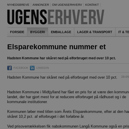
NYHEDSBREVE
ANNONCER
OM UGENSERHVERV
KONTAKT
FORSIDE
BYGGERI
EMBALLAGE
LAGER & TRANSPORT
IT & 
Elsparekommune nummer et
Hadsten Kommune har skåret ned på elforbruget med over 10 pct.
FACEBOOK
LINKEDIN
28-05
Hadsten Kommune har skåret ned på elforbruget med over 10 pct.
Hadsten Kommune i Midtjylland har fået en pris for at være den kommun
landet, der har gjort mest for at reducere elforbruget på rådhuset og i de
kommunale institutioner.
Kommunen løber med titlen som Årets Elsparekommune, efter at den ha
skåret 10,2 pct. af elforbruget i det forløbne år.
Ved prisoverrækkelsen fik nabokommunen Langå Kommune også en pris