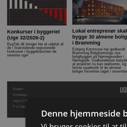
Lokal entreprenør skal
Konkurser i byggeriet
bygge 30 almene bolig
(Uge 32/2026-2)
i Bramming
BygTek.dk bringer her et udpluk af
de i Statstidende registrerede
Esbjerg Kommune har godkendt
konkurser i byggebranchen de
Bramming Boligforenings nye
seneste uger
boligbyggeri på Hjørnegrunden i
Nørregade. Godkendelsen betyde
at projektet nu kan realiseres, og
første spadestik til de almene
boliger forventes taget i novembe
Byggeri
Emballage
Lager & Transport
IT & Telekommunikation
Denne hjemmeside b
Vi bruger cookies til at t