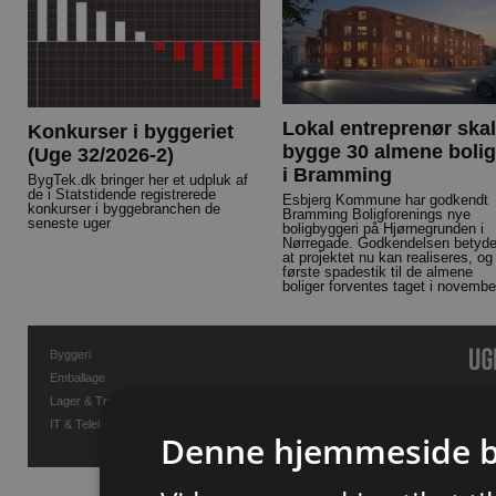
Lokal entreprenør skal
Konkurser i byggeriet
bygge 30 almene bolig
(Uge 32/2026-2)
i Bramming
BygTek.dk bringer her et udpluk af
de i Statstidende registrerede
Esbjerg Kommune har godkendt
konkurser i byggebranchen de
Bramming Boligforenings nye
seneste uger
boligbyggeri på Hjørnegrunden i
Nørregade. Godkendelsen betyde
at projektet nu kan realiseres, og
første spadestik til de almene
boliger forventes taget i novembe
Byggeri
Emballage
Lager & Transport
IT & Telekommunikation
Denne hjemmeside b