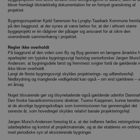
bliver fremlagt tilstrækkelig dokumentation for en fornyet granskning af
projektet.
Bygningsinspektør Kjeld Sørensen fra Lyngby-Taarbæk Kommune fremfø
på den baggrund, at der synes at være behov for, at der i ethvert større
byggeprojekt er én rådgiver der påtager sig ansvaret for at sikre den
overordnede sammenhæng i projektet.
Regler ikke overholdt
På baggrund af den viden som By og Byg gennem en længere årrække h
oparbejdet om typiske bygningssvigt fastslog seniorforsker Jørgen Munc
Andersen, at bygningsdele først og fremmest svigter fordi de gældende r
ikke bliver overholdt.
Langt de fleste bygningssvigt skyldes projekterings- og udførelsesfejl.
Nedbrydning og manglende vedligehold kan også – om end sjældnere – 
en årsag.
Noget tilsvarende gør sig tilsyneladende også gældende udenfor Danmar
Den finske havarikommissions direktør, Tuomo Karppinen, kunne berett
at de alvorlige bygningskollaps som kommissionen har gennemgået det
seneste år, som hovedregel skyldes relativt banale projekteringsfejl.
Jørgen Munch-Andersen foreslog bl.a. at der indføres fælles retningslinier
udarbejdelse og kontrol af projektmateriale, og at der etableres en ordnin
med periodiske syn af eksisterende bygninger.