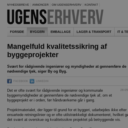
NYHEDSBREVE
ANNONCER
OM UGENSERHVERV
KONTAKT
FORSIDE
BYGGERI
EMBALLAGE
LAGER & TRANSPORT
IT & 
Mangelfuld kvalitetssikring af
byggeprojekter
Svært for rådgivende ingeniører og myndigheder at gennemføre de
nødvendige tjek, siger By og Byg.
FACEBOOK
LINKEDIN
28-05
Det er ofte svært for rådgivende ingeniører og kommunale
byggemyndigheder at gennemføre de nødvendige tjek af, om et
byggeprojekt er i orden, før håndværkerne går i gang.
Projektmaterialet, der ligger til grund for et byggeri, udarbejdes ikke efter
ensartede retningslinier og er ofte utilstrækkeligt dokumenteret, hvilket g
det svært at overskue og kvalitetssikre projektet på betryggende vis.