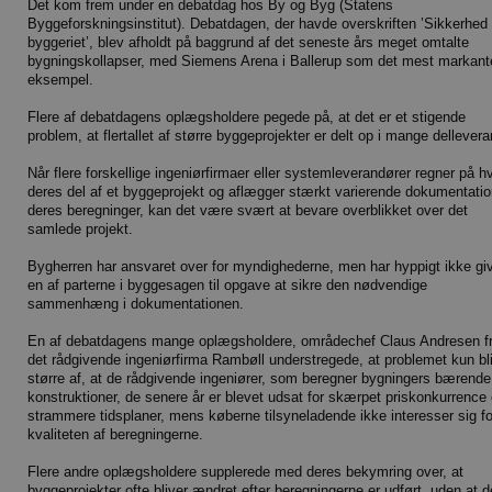
Det kom frem under en debatdag hos By og Byg (Statens
Byggeforskningsinstitut). Debatdagen, der havde overskriften ’Sikkerhed 
byggeriet’, blev afholdt på baggrund af det seneste års meget omtalte
bygningskollapser, med Siemens Arena i Ballerup som det mest markant
eksempel.
Flere af debatdagens oplægsholdere pegede på, at det er et stigende
problem, at flertallet af større byggeprojekter er delt op i mange dellevera
Når flere forskellige ingeniørfirmaer eller systemleverandører regner på h
deres del af et byggeprojekt og aflægger stærkt varierende dokumentatio
deres beregninger, kan det være svært at bevare overblikket over det
samlede projekt.
Bygherren har ansvaret over for myndighederne, men har hyppigt ikke gi
en af parterne i byggesagen til opgave at sikre den nødvendige
sammenhæng i dokumentationen.
En af debatdagens mange oplægsholdere, områdechef Claus Andresen f
det rådgivende ingeniørfirma Rambøll understregede, at problemet kun bl
større af, at de rådgivende ingeniører, som beregner bygningers bærende
konstruktioner, de senere år er blevet udsat for skærpet priskonkurrence
strammere tidsplaner, mens køberne tilsyneladende ikke interesser sig fo
kvaliteten af beregningerne.
Flere andre oplægsholdere supplerede med deres bekymring over, at
byggeprojekter ofte bliver ændret efter beregningerne er udført, uden at d