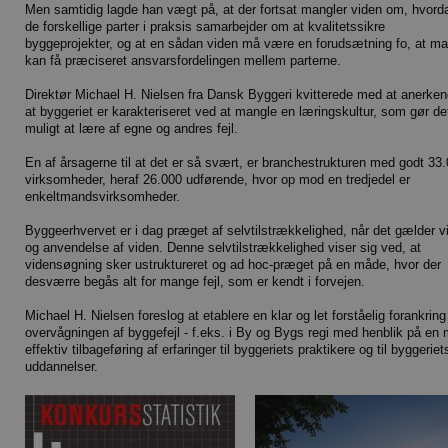
Men samtidig lagde han vægt på, at der fortsat mangler viden om, hvord
de forskellige parter i praksis samarbejder om at kvalitetssikre
byggeprojekter, og at en sådan viden må være en forudsætning fo, at m
kan få præciseret ansvarsfordelingen mellem parterne.
Direktør Michael H. Nielsen fra Dansk Byggeri kvitterede med at anerken
at byggeriet er karakteriseret ved at mangle en læringskultur, som gør de
muligt at lære af egne og andres fejl.
En af årsagerne til at det er så svært, er branchestrukturen med godt 33
virksomheder, heraf 26.000 udførende, hvor op mod en tredjedel er
enkeltmandsvirksomheder.
Byggeerhvervet er i dag præget af selvtilstrækkelighed, når det gælder v
og anvendelse af viden. Denne selvtilstrækkelighed viser sig ved, at
vidensøgning sker ustruktureret og ad hoc-præget på en måde, hvor der
desværre begås alt for mange fejl, som er kendt i forvejen.
Michael H. Nielsen foreslog at etablere en klar og let forståelig forankring
overvågningen af byggefejl - f.eks. i By og Bygs regi med henblik på en
effektiv tilbageføring af erfaringer til byggeriets praktikere og til byggeriet
uddannelser.