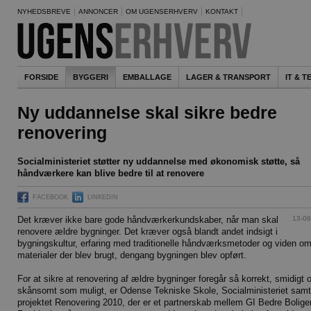
NYHEDSBREVE
ANNONCER
OM UGENSERHVERV
KONTAKT
FORSIDE
BYGGERI
EMBALLAGE
LAGER & TRANSPORT
IT & 
Ny uddannelse skal sikre bedre
renovering
Socialministeriet støtter ny uddannelse med økonomisk støtte, så
håndværkere kan blive bedre til at renovere
FACEBOOK
LINKEDIN
13-06
Det kræver ikke bare gode håndværkerkundskaber, når man skal
renovere ældre bygninger. Det kræver også blandt andet indsigt i
bygningskultur, erfaring med traditionelle håndværksmetoder og viden o
materialer der blev brugt, dengang bygningen blev opført.
For at sikre at renovering af ældre bygninger foregår så korrekt, smidigt 
skånsomt som muligt, er Odense Tekniske Skole, Socialministeriet samt
projektet Renovering 2010, der er et partnerskab mellem GI Bedre Bolige