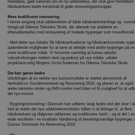
Realdania, gået sammen om en ny uddannelse, der skal give fremtidens
håndværkere bedre kendskab til gode renoveringsprincipper.
Mere kvalificeret renovering
I første omgang skal uddannelsen af både håndværkslærlinge og –sven
foregå på Odense Tekniske Skole, der allerede har etableret en
efteruddannelse med restaurering af fredede bygninger som hovedformål.
- Med dette nye initiativ får håndværkselever og håndværkssvende nogle
spændende muligheder for at lære at arbejde med ældre bygninger på en
mere kvalificeret måde. Vi forventer samtidig at kunne udnytte
vekselvirkningen mellem teori og praksis på nye måder, udtaler
projektansvarlig Mogens Victor Andersen fra Odense Tekniske Skole.
Det kan gøres bedre
Udviklingen af en række nye kursusmoduler er støttet økonomisk af
henholdsvis Socialministeriet og Renovering 2010, og planen er, at også
andre tekniske skoler og AMU-centre med tiden vil få mulighed for at ud
det nye kursus.
- Bygningsrenovering i Danmark kan udføres langt bedre end det sker i d
Ved at støtte det nye uddannelsesinitiativ håber vi at bidrage til, at flere
håndværkere og rådgivere uddannes og kvalificeres hertil – og at det i si
ende resulterer i en kvalitativ håndtering af bevaringsværdige bygninger, 
Graves Simonsen fra Renovering 2010.
- los