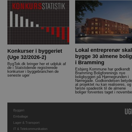
Lokal entreprenør skal
Konkurser i byggeriet
bygge 30 almene bolig
(Uge 32/2026-2)
i Bramming
BygTek.dk bringer her et udpluk af
de i Statstidende registrerede
Esbjerg Kommune har godkendt
konkurser i byggebranchen de
Bramming Boligforenings nye
seneste uger
boligbyggeri på Hjørnegrunden i
Nørregade. Godkendelsen betyde
at projektet nu kan realiseres, og
første spadestik til de almene
boliger forventes taget i novembe
Byggeri
Emballage
Lager & Transport
IT & Telekommunikation