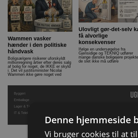
Ulovligt gør-det-selv 
få alvorlige
Wammen vasker
konsekvenser
hænder i den politiske
Ifølge en undersøgelse fra
håndvask
Gjensidige og TEKNIQ udfører
mange danske boligejere projekte
Boligsælgere risikerer uforskyldt
de slet ikke må udføre
millionregning årtier efter deres salg
af bolig for noget, de IKKE er skyld
i. Det vil justitsminister Nicolai
Wammen ikke gøre noget ved
Byggeri
Emballage
Lager & Transport
IT & Telekommunikation
Denne hjemmeside b
Vi bruger cookies til at t