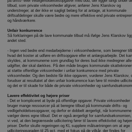
på drifts- eller vedligeholdelsesopgaver med bud, der ligger langt under d
tilbud, som private virksomheder afgiver, anfører Jens Klarskov og
understreger, at der ikke er sagligt belæg for at antage, at kommunale
driftsafdelinger skulle være bedre og mere effektive end private entrepre
og håndværkere.
Unfair konkurrence
Så forklaringen på de lave kommunale tilbud må ifølge Jens Klarskov lig
andet sted.
- Ingen ved bedre end medarbejderne i virksomhederne, som beregner til
hvad det koster at udføre en driftsopgave eller et anlægsarbejde. Det ka
skyldes, at kommunerne som grundlag for deres bud ikke medregner alle
udgifter, der skal dækkes. På den måde bruges kommunale skattekroner 
at støtte offentlige virksomheder i unfair konkurrence med private
virksomheder. Og den bedste får ikke opgaven, vurderer Jens Klarskov, 
forudser at resultatet af den unfair konkurrence kan føre til mindre udlicite
og det er til skade for både de private virksomheder og samfundsøkonom
Lavere effektivitet og højere priser
- Det er kompliceret at byde på offentlige opgaver. Private virksomheder
bruger mange ressourcer på at beregne tilbud på kommunale drifts- og
vedligeholdelsesopgaver, og derfor er dobbelt ærgerligt, når kommunerne
vælger deres egne tilbud. Det er også ærgerligt for samfundsøkonomien, 
vi ved, at den begrænsede udlicitering fører til lavere effektivitet og højer
priser. Derfor skulle regeringen og KL supplere målsætningen om at øge
udliciteringsgraden til 25 pct. med et fokus på de vilkår, der findes for