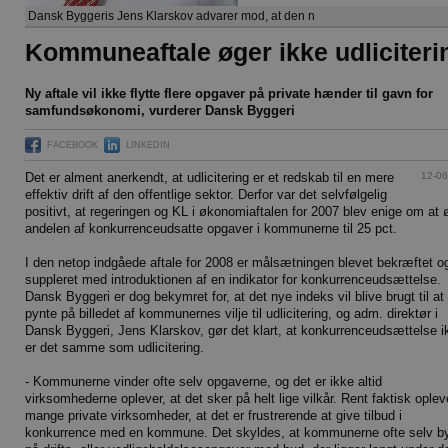
Dansk Byggeris Jens Klarskov advarer mod, at den n
Kommuneaftale øger ikke udliciteri
Ny aftale vil ikke flytte flere opgaver på private hænder til gavn for
samfundsøkonomi, vurderer Dansk Byggeri
FACEBOOK
LINKEDIN
12-06
Det er alment anerkendt, at udlicitering er et redskab til en mere
effektiv drift af den offentlige sektor. Derfor var det selvfølgelig
positivt, at regeringen og KL i økonomiaftalen for 2007 blev enige om at 
andelen af konkurrenceudsatte opgaver i kommunerne til 25 pct.
I den netop indgåede aftale for 2008 er målsætningen blevet bekræftet o
suppleret med introduktionen af en indikator for konkurrenceudsættelse.
Dansk Byggeri er dog bekymret for, at det nye indeks vil blive brugt til at
pynte på billedet af kommunernes vilje til udlicitering, og adm. direktør i
Dansk Byggeri, Jens Klarskov, gør det klart, at konkurrenceudsættelse i
er det samme som udlicitering.
- Kommunerne vinder ofte selv opgaverne, og det er ikke altid
virksomhederne oplever, at det sker på helt lige vilkår. Rent faktisk oplev
mange private virksomheder, at det er frustrerende at give tilbud i
konkurrence med en kommune. Det skyldes, at kommunerne ofte selv b