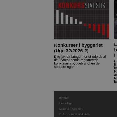
L
Konkurser i byggeriet
b
(Uge 32/2026-2)
i
BygTek.dk bringer her et udpluk af
de i Statstidende registrerede
E
konkurser i byggebranchen de
B
seneste uger
b
N
a
f
b
Byggeri
Emballage
Lager & Transport
IT & Telekommunikation