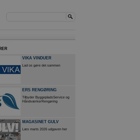
RER
VIKA VINDUER
Lad os gøre det sammen
ERS RENGØRING
Tilbyder ByggepladsService og
HåndværkerRengøring
MAGASINET GULV
Læs marts 2026 udgaven her