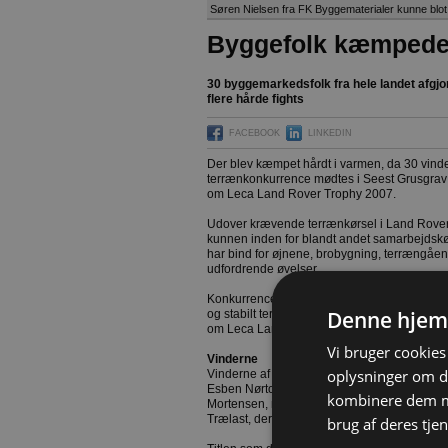
Søren Nielsen fra FK Byggematerialer kunne blot
Byggefolk kæmpede 
30 byggemarkedsfolk fra hele landet afgj
flere hårde fights
FACEBOOK
LINKEDIN
Der blev kæmpet hårdt i varmen, da 30 vinder
terrænkonkurrence mødtes i Seest Grusgrav
om Leca Land Rover Trophy 2007.
Udover krævende terrænkørsel i Land Rovere
kunnen inden for blandt andet samarbejdskørs
har bind for øjnene, brobygning, terrængåe
udfordrende øvelser.
Konkurrencen har maxit iværksat for at sætte
Denne hjem
og stabilt terrændæk, fortæller Jesper Ketels
om Leca Land Rover Trophy 2007.
Vi bruger cookies 
Vinderne
oplysninger om d
Vinderne af trofæet blev et hold bestående a
Esben Nørtoft, Kollemorten Entreprenør, F
kombinere dem me
Mortensen, maxit a.s, mens dagens kemikazep
Trælast, der gennemførte blindkørsel-banen 
brug af deres tjen