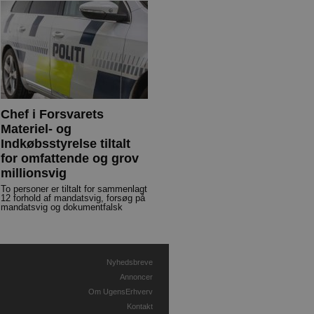
Chef i Forsvarets
Materiel- og
Indkøbsstyrelse tiltalt
for omfattende og grov
millionsvig
To personer er tiltalt for sammenlagt
12 forhold af mandatsvig, forsøg på
mandatsvig og dokumentfalsk
Nyhedsbreve
Annoncer
Om UgensErhverv
Kontakt