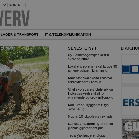
ERV
KONTAKT
LAGER & TRANSPORT
IT & TELEKOMMUNIKATION
SENESTE NYT
BROCHU
Ny Sennebogenspecialist til
skrot og affald
Lokal entreprenør skal bygge 30
almene boliger i Bramming
Kaospilot skal skabe kreative
arkitektledere i Aarhus
Chef i Forsvarets Materiel- og
Indkøbsstyrelse tiltalt for
omfattende og grov millionsvig
Konkurser i byggeriet (Uge
32/2026-2)
9 ud af 10: Stop links i e-mails
Dansk AI-platform dyster mod
globale giganter om pris
Tetra Pak lancerer digital