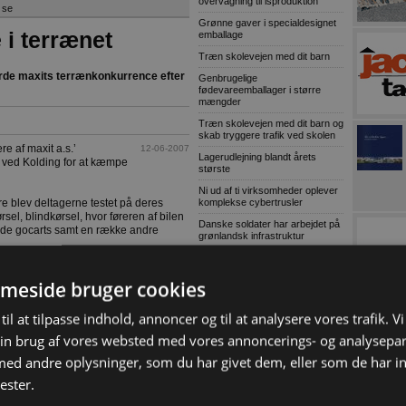
overvågning til isproduktion
 se
Grønne gaver i specialdesignet
i terrænet
emballage
Træn skolevejen med dit barn
orde maxits terrænkonkurrence efter
Genbrugelige
fødevareemballager i større
mængder
Træn skolevejen med dit barn og
skab tryggere trafik ved skolen
e af maxit a.s.’
12-06-2007
Lagerudlejning blandt årets
 ved Kolding for at kæmpe
største
Ni ud af ti virksomheder oplever
komplekse cybertrusler
 blev deltagerne testet på deres
el, blindkørsel, hvor føreren af bilen
Danske soldater har arbejdet på
nde gocarts samt en række andre
grønlandsk infrastruktur
 fokus på terrænet – og især et sikkert
MEST LÆSTE
meside bruger cookies
en fra maxit, der selv deltog i kampen
Ny Sennebogenspecialist til
skrot og affald
til at tilpasse indhold, annoncer og til at analysere vores trafik. V
Lokal entreprenør skal bygge 30
in brug af vores websted med vores annoncerings- og analysepa
almene boliger i Bramming
f Karsten Jakobsen, Interbyg Fyn A/S,
rede Amdi, NCC Roads og Knud
d andre oplysninger, som du har givet dem, eller som de har in
Kaospilot skal skabe kreative
ilot blev Frede Kristensen fra Jelling
arkitektledere i Aarhus
i noget nær rekordtid.
ester.
Chef i Forsvarets Materiel- og
Indkøbsstyrelse tiltalt for