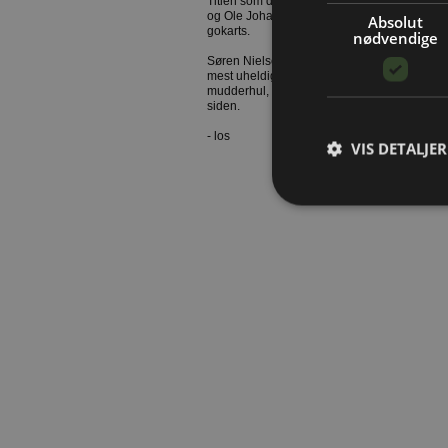
Titlen som dagens bølle blev delt mellem 
og Ole Johansen fra Jens Schultz, der kørt
Absolut
gokarts.
nødvendige
Søren Nielsen fra FK Byggematerialer måtte
mest uheldige, da han, efter at have kørt sin
mudderhul, måtte lide den tort efterfølgend
siden.
- los
VIS DETALJER