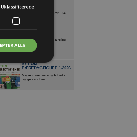
KØBENHAVNS
LISTEFABRIK
Uklassificerede
Kæmpe udvalg i trælister - Se
mere her!
P.OLESEN A/S
Nedbrydning og Miljøsanering
EPTER ALLE
NYT OM
BÆREDYGTIGHED 1-2026
Magasin om bæredygtighed i
byggebranchen