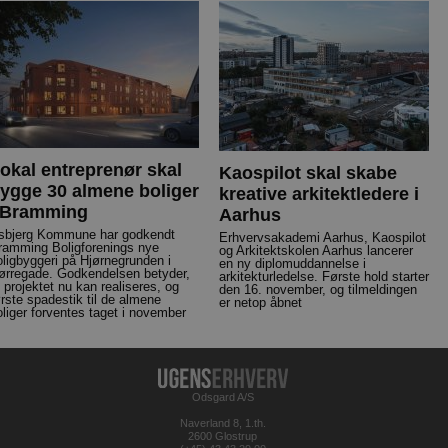
okal entreprenør skal
Kaospilot skal skabe
ygge 30 almene boliger
kreative arkitektledere i
 Bramming
Aarhus
sbjerg Kommune har godkendt
Erhvervsakademi Aarhus, Kaospilot
ramming Boligforenings nye
og Arkitektskolen Aarhus lancerer
oligbyggeri på Hjørnegrunden i
en ny diplomuddannelse i
ørregade. Godkendelsen betyder,
arkitekturledelse. Første hold starter
t projektet nu kan realiseres, og
den 16. november, og tilmeldingen
ørste spadestik til de almene
er netop åbnet
oliger forventes taget i november
Odsgard A/S
Naverland 8, 1.th.
2600 Glostrup