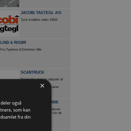
JACOBI TAGTEGL A/S
Tysk kvalitets siden 1860!
LIND & RISØR
Fra Typehus til Drømme Villa
SCANTRUCK
Danmarks største udbyder af
×
entreprenørmateriel,
teleskoplæssere og kraner
i deler også
RENAULT DANMARK
rtnere, som kan
Find den varebil, der passer
bedst til kravene inden for dit
dsamlet fra din
erhverv.