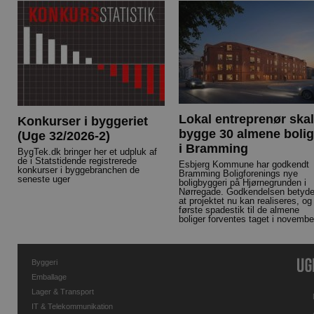
Lokal entreprenør skal
Konkurser i byggeriet
bygge 30 almene bolig
(Uge 32/2026-2)
i Bramming
BygTek.dk bringer her et udpluk af
de i Statstidende registrerede
Esbjerg Kommune har godkendt
konkurser i byggebranchen de
Bramming Boligforenings nye
seneste uger
boligbyggeri på Hjørnegrunden i
Nørregade. Godkendelsen betyde
at projektet nu kan realiseres, og
første spadestik til de almene
boliger forventes taget i novembe
Byggeri
Emballage
Lager & Transport
IT & Telekommunikation