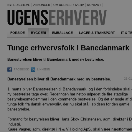
NYHEDSBREVE
ANNONCER
OM UGENSERHVERV
KONTAKT
FORSIDE
BYGGERI
EMBALLAGE
LAGER & TRANSPORT
IT & 
Tunge erhvervsfolk i Banedanmark
Banestyrelsen bliver til Banedanmark med ny bestyrelse.
FACEBOOK
LINKEDIN
21-01
Banestyrelsen bliver til Banedanmark med ny bestyrelse.
1. marts bliver Banestyrelsen til Banedanmark, og i den forbindelse skal
ny bestyrelse tage over. Regeringen har netop udpeget de fire statslige
bestyrelsesmedlemmer i den kommende bestyrelse. Og det er nogle af d
tunge folk fra dansk erhvervsliv, der nu skal stå i spidsen for den gamle
banestyrelse.
Formand for bestyrelsen bliver Hans Skov Christensen, adm. direktør i 
Industri.
Kaare Vagner, adm. direktør i N & V Holding ApS, skal være næstforman