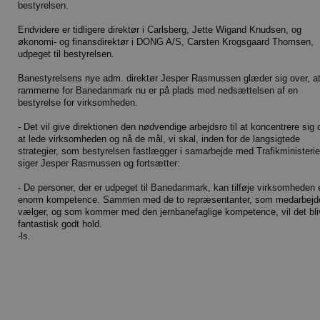
bestyrelsen.
Endvidere er tidligere direktør i Carlsberg, Jette Wigand Knudsen, og
økonomi- og finansdirektør i DONG A/S, Carsten Krogsgaard Thomsen,
udpeget til bestyrelsen.
Banestyrelsens nye adm. direktør Jesper Rasmussen glæder sig over, a
rammerne for Banedanmark nu er på plads med nedsættelsen af en
bestyrelse for virksomheden.
- Det vil give direktionen den nødvendige arbejdsro til at koncentrere sig
at lede virksomheden og nå de mål, vi skal, inden for de langsigtede
strategier, som bestyrelsen fastlægger i samarbejde med Trafikministerie
siger Jesper Rasmussen og fortsætter:
- De personer, der er udpeget til Banedanmark, kan tilføje virksomheden 
enorm kompetence. Sammen med de to repræsentanter, som medarbejd
vælger, og som kommer med den jernbanefaglige kompetence, vil det bli
fantastisk godt hold.
-ls.