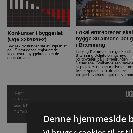
Lokal entreprenør skal
Konkurser i byggeriet
bygge 30 almene bolig
(Uge 32/2026-2)
i Bramming
BygTek.dk bringer her et udpluk af
de i Statstidende registrerede
Esbjerg Kommune har godkendt
konkurser i byggebranchen de
Bramming Boligforenings nye
seneste uger
boligbyggeri på Hjørnegrunden i
Nørregade. Godkendelsen betyde
at projektet nu kan realiseres, og
første spadestik til de almene
boliger forventes taget i novembe
Byggeri
Emballage
Lager & Transport
IT & Telekommunikation
Denne hjemmeside b
Vi bruger cookies til at t