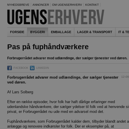
NYHEDSBREVE
ANNONCER
OM UGENSERHVERV
KONTAKT
FORSIDE
BYGGERI
EMBALLAGE
LAGER & TRANSPORT
IT & 
Pas på fuphåndværkere
Forbrugerrådet advarer mod udlændinge, der sælger tjenester ved døren.
FACEBOOK
LINKEDIN
12-06
Forbrugerrådet advarer mod udlændinge, der sælger tjenester
ved døren.
Af Lars Solberg
Efter en række episoder, hvor folk har haft dårlige erfaringer med
udenlandske håndværkere, der sælger ydelser til folk ved at henvende s
privat, er Forbrugerrådet nu ude med en advarsel mod det.
Fuphåndværkere, som Forbrugerrådet kalder dem, tilbyder blandt andet a
anlægge og renovere indkørsler for folk. Der er eksempler på, at