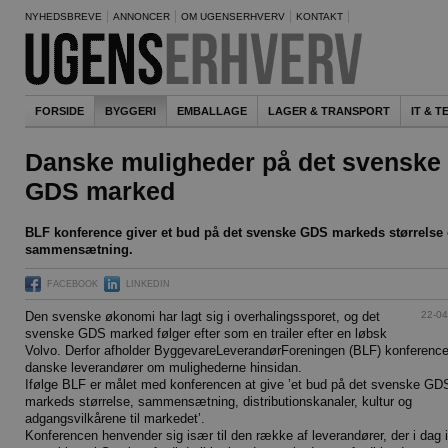
NYHEDSBREVE
ANNONCER
OM UGENSERHVERV
KONTAKT
FORSIDE
BYGGERI
EMBALLAGE
LAGER & TRANSPORT
IT & 
Danske muligheder på det svenske
GDS marked
BLF konference giver et bud på det svenske GDS markeds størrelse
sammensætning.
FACEBOOK
LINKEDIN
22-04
Den svenske økonomi har lagt sig i overhalingssporet, og det
svenske GDS marked følger efter som en trailer efter en løbsk
Volvo. Derfor afholder ByggevareLeverandørForeningen (BLF) konference
danske leverandører om mulighederne hinsidan.
Ifølge BLF er målet med konferencen at give ’et bud på det svenske GD
markeds størrelse, sammensætning, distributionskanaler, kultur og
adgangsvilkårene til markedet’.
Konferencen henvender sig især til den række af leverandører, der i dag 