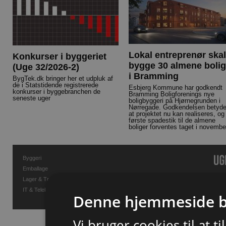
Lokal entreprenør skal
Konkurser i byggeriet
bygge 30 almene bolig
(Uge 32/2026-2)
i Bramming
BygTek.dk bringer her et udpluk af
de i Statstidende registrerede
Esbjerg Kommune har godkendt
konkurser i byggebranchen de
Bramming Boligforenings nye
seneste uger
boligbyggeri på Hjørnegrunden i
Nørregade. Godkendelsen betyde
at projektet nu kan realiseres, og
første spadestik til de almene
boliger forventes taget i novembe
Byggeri
Emballage
Lager & Transport
IT & Telekommunikation
Denne hjemmeside b
Vi bruger cookies til at t