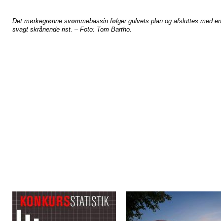
Det mørkegrønne svømmebassin følger gulvets plan og afsluttes med e
svagt skrånende rist. – Foto: Tom Bartho.