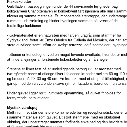
Fiskeskeletter
Gulvfladen i basebygningen under de 44 servicerede lejligheder bag
boligkarreen Charlottehaven er konsekvent ført igennem alle rum i samm
niveau og samme materiale. Et imponerende stentæppe, der understrege
rummets udstrækning og binder bygningen sammen på tværs af de
forskellige funktioner.
- Gulvmaterialet er en natursten med farven juragrå, som stammer fra
Sydtyskland, fortæller Enzo Odorico fra Galleria del Mosaico, der har lag
store gulvflade samt udført de øvrige terrazzo- og flisearbejder i bygning
- Stenen er kendetegnet ved en meget levende overflade, hvor det er mul
at finde aflejringer af forstenede fiskeskeletter og små snegle.
Stenene er limet fast på et underliggende betongulv i et mønster med
tværgående baner af aflange fliser i faldende længder mellem 60 og 110
og bredder på 20, 30 og 40 cm. En løs takt med et strejf af tilfældighed, 
går op med den tilsvarende skæve rytme i facadens bærende murstenssø
Under gulvet ligger rør til rummets opvarmning, så gulvet friholdes for
forstyrrende installationer.
Mystisk vandspejl
Midt i rummet står den store kombinerede bar og receptionsdisk, der er u
i samme materiale som gulvet. Et stort stenmøbel med en skulpturel
virkning, der understreger rummets forfinede enkelhed og den bevidste b
af få men karakterfulde materialer.