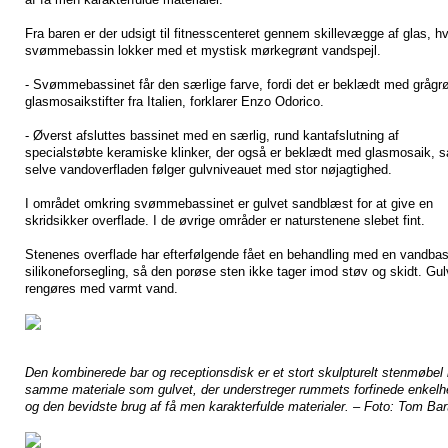
Fra baren er der udsigt til fitnesscenteret gennem skillevægge af glas, hv
svømmebassin lokker med et mystisk mørkegrønt vandspejl.
- Svømmebassinet får den særlige farve, fordi det er beklædt med grågr
glasmosaikstifter fra Italien, forklarer Enzo Odorico.
- Øverst afsluttes bassinet med en særlig, rund kantafslutning af
specialstøbte keramiske klinker, der også er beklædt med glasmosaik, s
selve vandoverfladen følger gulvniveauet med stor nøjagtighed.
I området omkring svømmebassinet er gulvet sandblæst for at give en
skridsikker overflade. I de øvrige områder er naturstenene slebet fint.
Stenenes overflade har efterfølgende fået en behandling med en vandbas
silikoneforsegling, så den porøse sten ikke tager imod støv og skidt. Gul
rengøres med varmt vand.
Den kombinerede bar og receptionsdisk er et stort skulpturelt stenmøbel 
samme materiale som gulvet, der understreger rummets forfinede enkelh
og den bevidste brug af få men karakterfulde materialer. – Foto: Tom Bar