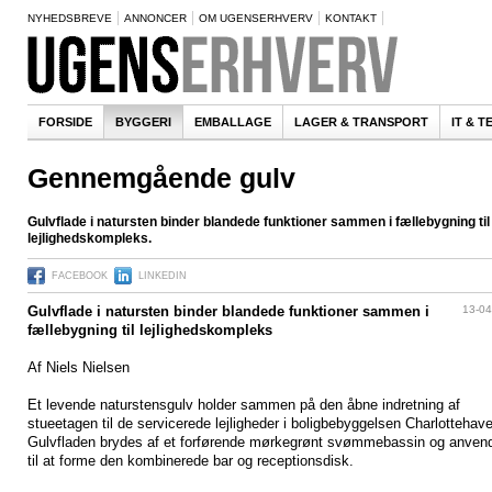
NYHEDSBREVE
ANNONCER
OM UGENSERHVERV
KONTAKT
FORSIDE
BYGGERI
EMBALLAGE
LAGER & TRANSPORT
IT & 
Gennemgående gulv
Gulvflade i natursten binder blandede funktioner sammen i fællebygning til
lejlighedskompleks.
FACEBOOK
LINKEDIN
13-04
Gulvflade i natursten binder blandede funktioner sammen i
fællebygning til lejlighedskompleks
Af Niels Nielsen
Et levende naturstensgulv holder sammen på den åbne indretning af
stueetagen til de servicerede lejligheder i boligbebyggelsen Charlottehav
Gulvfladen brydes af et forførende mørkegrønt svømmebassin og anven
til at forme den kombinerede bar og receptionsdisk.