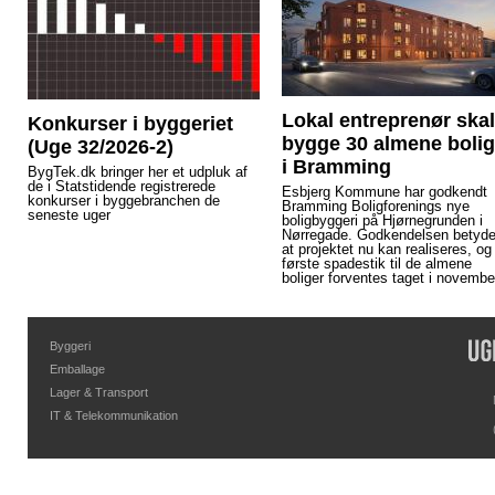
Lokal entreprenør skal
Konkurser i byggeriet
bygge 30 almene bolig
(Uge 32/2026-2)
i Bramming
BygTek.dk bringer her et udpluk af
de i Statstidende registrerede
Esbjerg Kommune har godkendt
konkurser i byggebranchen de
Bramming Boligforenings nye
seneste uger
boligbyggeri på Hjørnegrunden i
Nørregade. Godkendelsen betyde
at projektet nu kan realiseres, og
første spadestik til de almene
boliger forventes taget i novembe
Byggeri
Emballage
Lager & Transport
IT & Telekommunikation