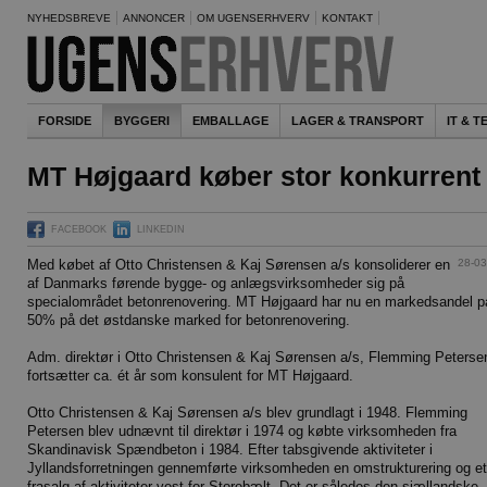
NYHEDSBREVE
ANNONCER
OM UGENSERHVERV
KONTAKT
FORSIDE
BYGGERI
EMBALLAGE
LAGER & TRANSPORT
IT & 
MT Højgaard køber stor konkurrent
FACEBOOK
LINKEDIN
28-03
Med købet af Otto Christensen & Kaj Sørensen a/s konsoliderer en
af Danmarks førende bygge- og anlægsvirksomheder sig på
specialområdet betonrenovering. MT Højgaard har nu en markedsandel p
50% på det østdanske marked for betonrenovering.
Adm. direktør i Otto Christensen & Kaj Sørensen a/s, Flemming Peterse
fortsætter ca. ét år som konsulent for MT Højgaard.
Otto Christensen & Kaj Sørensen a/s blev grundlagt i 1948. Flemming
Petersen blev udnævnt til direktør i 1974 og købte virksomheden fra
Skandinavisk Spændbeton i 1984. Efter tabsgivende aktiviteter i
Jyllandsforretningen gennemførte virksomheden en omstrukturering og et
frasalg af aktiviteter vest for Storebælt. Det er således den sjællandske