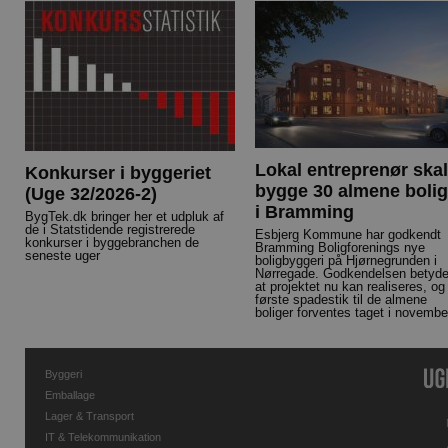
Lokal entreprenør skal
Konkurser i byggeriet
bygge 30 almene bolig
(Uge 32/2026-2)
i Bramming
BygTek.dk bringer her et udpluk af
de i Statstidende registrerede
Esbjerg Kommune har godkendt
konkurser i byggebranchen de
Bramming Boligforenings nye
seneste uger
boligbyggeri på Hjørnegrunden i
Nørregade. Godkendelsen betyde
at projektet nu kan realiseres, og
første spadestik til de almene
boliger forventes taget i novembe
Byggeri
Emballage
Lager & Transport
IT & Telekommunikation