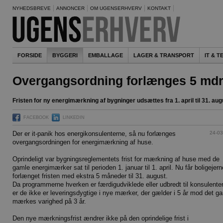
NYHEDSBREVE
ANNONCER
OM UGENSERHVERV
KONTAKT
FORSIDE
BYGGERI
EMBALLAGE
LAGER & TRANSPORT
IT & 
Overgangsordning forlænges 5 mdr
Fristen for ny energimærkning af bygninger udsættes fra 1. april til 31. aug
FACEBOOK
LINKEDIN
24-03
Der er it-panik hos energikonsulenterne, så nu forlænges
overgangsordningen for energimærkning af huse.
Oprindeligt var bygningsreglementets frist for mærkning af huse med de
gamle energimærker sat til perioden 1. januar til 1. april. Nu får boligejern
forlænget fristen med ekstra 5 måneder til 31. august.
Da programmerne hverken er færdigudviklede eller udbredt til konsulente
er de ikke er leveringsdygtige i nye mærker, der gælder i 5 år mod det g
mærkes varighed på 3 år.
Den nye mærkningsfrist ændrer ikke på den oprindelige frist i