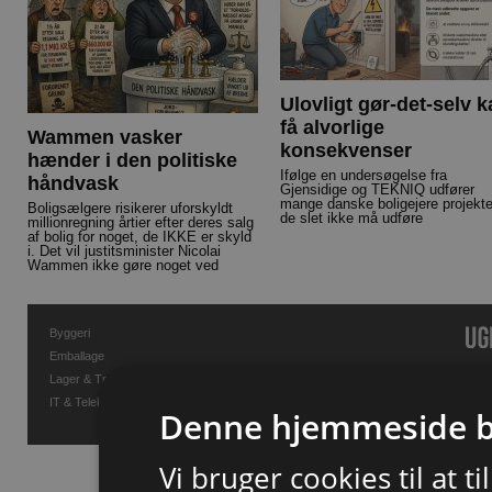
Ulovligt gør-det-selv 
få alvorlige
Wammen vasker
konsekvenser
hænder i den politiske
Ifølge en undersøgelse fra
håndvask
Gjensidige og TEKNIQ udfører
mange danske boligejere projekte
Boligsælgere risikerer uforskyldt
de slet ikke må udføre
millionregning årtier efter deres salg
af bolig for noget, de IKKE er skyld
i. Det vil justitsminister Nicolai
Wammen ikke gøre noget ved
Byggeri
Emballage
Lager & Transport
IT & Telekommunikation
Denne hjemmeside b
Vi bruger cookies til at t