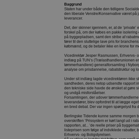
Baggrund
Staten har under både den tidligere Social
den liberale Venstre/Konservative været på j
leverancer.
Det, der skinner igennem, er, at de ’private’
forskel på, om der købes en pakke isolering e
på byggepladsen, samt den stribe af rabatm
fører til den sluttelige lave pris for branchen
købmænd, og de betaler ikke en krone for m
Vicedirektør Jesper Rasmussen, Erhvervs- og
indlæg på TUN’s (Trælasthandlerunionen er 
tømmerhandlere) generalforsamling i Nyborg
analyse om prisdannelse, rabatstruktur og lo
Under sit indlæg lagde vicedirektøren ikke sk
sandheden, deres netop udsendte rapport i
den tekniske side havde de ønsket at gøre si
og undgå misforståelser.
Forsamlingen, der udover tømmerhandlerne
leverandører, blev opfordret til at lægge eg
en bred debat. Der var ingen spørgelyst fra
Berlingske Tidende kunne samme morgen br
overskriften ’Prissystem er kørt langt ud i ra
rapporten, at... ’de reelle priser på byggem
listeprisen som følge af indviklede rabatter, 
Erhvervs- og Boligstyrelsen.