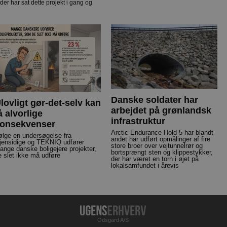
er har sat dette projekt i gang og
Danske soldater har
lovligt gør-det-selv kan
arbejdet på grønlandsk
å alvorlige
infrastruktur
onsekvenser
Arctic Endurance Hold 5 har blandt
følge en undersøgelse fra
andet har udført opmålinger af fire
jensidige og TEKNIQ udfører
store broer over vejtunnelrør og
ange danske boligejere projekter,
bortsprængt sten og klippestykker,
e slet ikke må udføre
der har været en torn i øjet på
lokalsamfundet i årevis
Odsgard A/S