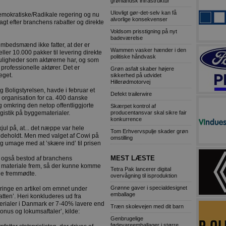
grønlandsk infrastruktur
Ulovligt gør-det-selv kan få
demokratiske/Radikale regering og nu
alvorlige konsekvenser
agt efter branchens rabatter og direkte
Voldsom prisstigning på nyt
badeværelse
 embedsmænd ikke fatter, at der er
Wammen vasker hænder i den
ller 10.000 pakker til levering direkte
politiske håndvask
uligheder som aktørerne har, og som
s professionelle aktører. Det er
Grøn asfalt skaber højere
eget.
sikkerhed på udvidet
Hillerødmotorvej
 Boligstyrelsen, havde i februar et
Defekt trailerwire
organisation for ca. 400 danske
 omkring den netop offentliggjorte
Skærpet kontrol af
producentansvar skal sikre fair
gistik på byggematerialer.
konkurrence
jul på, at... det næppe var hele
Tom Erhvervspulje skader grøn
ndeholdt. Men med valget af Cowi på
omstilling
g umage med at ’skære ind’ til prisen
MEST LÆSTE
 også bestod af branchens
et materiale frem, så der kunne komme
Tetra Pak lancerer digital
 de fremmødte.
overvågning til isproduktion
Grønne gaver i specialdesignet
inge en artikel om emnet under
emballage
batten’. Heri konkluderes ud fra
aterialer i Danmark er 7-40% lavere end
Træn skolevejen med dit barn
bonus og lokumsaftaler’, kilde:
Genbrugelige
fødevareemballager i større