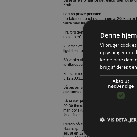
Så er stilen jo lagt for det felttog, som også o
Krak.
Lad os prøve portalen
Portalen er åbnet i slutningen af 2003 og er 
være med fra 1. april i år.
Fra forsiden på Kraks hjemmeside lyder budsk
Denne hjem
materialer’.
Vi bruger cookies 
Vi taster vægpanel under søgning - resultat 0.
ligeløbstrappe - resultat 0.
oplysninger om d
kombinere dem me
Så venter vi lidt og kigger under UgeNyt og f
to tilbudsaviser fra Bauhaus og jem & fix.
brug af deres tjen
Fra samme forside prøver vi Nyhedsarkiv, og 
3.12.2003... altså tre måneder gamle.
Absolut
nødvendige
Så prøver vi igen med lister... og bingo, der e
alle tilfælde jem & fix Odense som leverandø
Så er det, jeg kommer til at tænke på, hvor uo
20-30 firmaer lægger priser ind, og det så er 
man bor i København og skal bruge 3,1 m...
for at finde den dimension, der ønskes.
VIS DETALJER
Prisen på en stol
Næste gang håndværkeren sender en faktura,
ser, at en 12 mm krydsfiner fra Østen koster 1