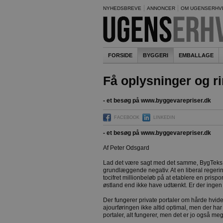
NYHEDSBREVE
ANNONCER
OM UGENSERHV
FORSIDE
BYGGERI
EMBALLAGE
Få oplysninger og ri
- et besøg på www.byggevarepriser.dk
FACEBOOK
LINKEDIN
- et besøg på www.byggevarepriser.dk
Af Peter Odsgard
Lad det være sagt med det samme, BygTeks indst
grundlæggende negativ. At en liberal reger
tocifret millionbeløb på at etablere en prispo
østland end ikke have udtænkt. Er der ingen ti
Der fungerer private portaler om hårde hvide
ajourføringen ikke altid optimal, men der har
portaler, alt fungerer, men det er jo også m