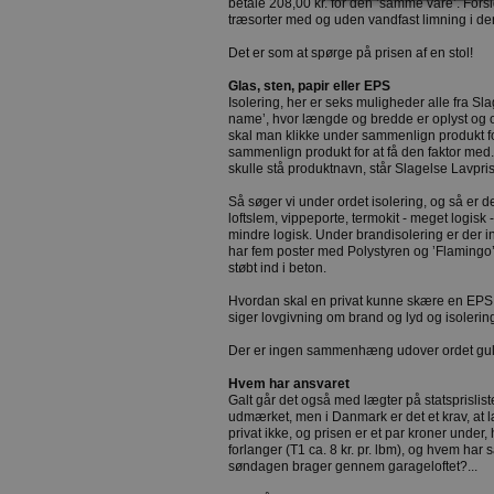
betale 208,00 kr. for den ’samme vare’. Forsig
træsorter med og uden vandfast limning i 
Det er som at spørge på prisen af en stol!
Glas, sten, papir eller EPS
Isolering, her er seks muligheder alle fra Sl
name’, hvor længde og bredde er oplyst og o
skal man klikke under sammenlign produkt for
sammenlign produkt for at få den faktor med..
skulle stå produktnavn, står Slagelse Lavpri
Så søger vi under ordet isolering, og så er d
loftslem, vippeporte, termokit - meget logis
mindre logisk. Under brandisolering er der 
har fem poster med Polystyren og ’Flamingo’
støbt ind i beton.
Hvordan skal en privat kunne skære en EPS 
siger lovgivning om brand og lyd og isolerin
Der er ingen sammenhæng udover ordet gulv
Hvem har ansvaret
Galt går det også med lægter på statsprisliste
udmærket, men i Danmark er det et krav, at læ
privat ikke, og prisen er et par kroner under,
forlanger (T1 ca. 8 kr. pr. lbm), og hvem har
søndagen brager gennem garageloftet?...