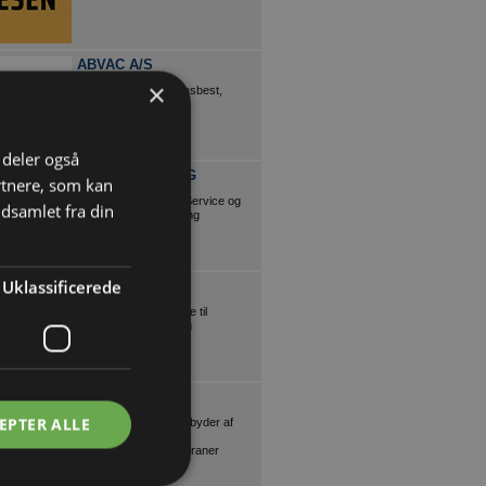
ABVAC A/S
×
Miljøsanering, PCB, asbest,
skimmel mm.
i deler også
ERS RENGØRING
rtnere, som kan
Tilbyder ByggepladsService og
dsamlet fra din
HåndværkerRengøring
Uklassificerede
BOXIT
Udlejning af containere til
opbevaring og flytning
SCANTRUCK
EPTER ALLE
Danmarks største udbyder af
entreprenørmateriel,
teleskoplæssere og kraner