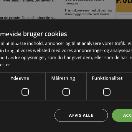
mfatter statsprislisten, der drives af
mængder
Træn skolevejen med dit barn og
skab tryggere trafik ved skolen
for de private. De professionelle skal
Lagerudlejning blandt årets
største
abet ’Hvor finder du de billigste
meside bruger cookies
Ni ud af ti virksomheder oplever
komplekse cybertrusler
til at tilpasse indhold, annoncer og til at analysere vores trafik. V
Danske soldater har arbejdet på
 Vi taster tømmer - resultat 0. Vi taster
grønlandsk infrastruktur
in brug af vores websted med vores annoncerings- og analysepa
Ulovligt gør-det-selv kan få
d andre oplysninger, som du har givet dem, eller som de har in
inder under Ugens tilbudsaviser link til
alvorlige konsekvenser
ester.
Voldsom prisstigning på nyt
badeværelse
her ligger to nyheder dateret
Wammen vasker hænder i den
Ydeevne
Målretning
Funktionalitet
politiske håndvask
r 17 at vælge mellem i fyr og plast - i
Grøn asfalt skaber højere
r.
sikkerhed på udvidet
Hillerødmotorvej
verskueligt det hele bliver, når blot
Defekt trailerwire
den billigste, der ligger i Skagen, og
 og måske bladre flere sider igennem
Skærpet kontrol af
producentansvar skal sikre fair
AFVIS ALLE
ACC
konkurrence
Tom Erhvervspulje skader grøn
 går kunden ind på statsprislisten og
omstilling
88,00 kr. pr. m
2
, og så vil kunden ikke