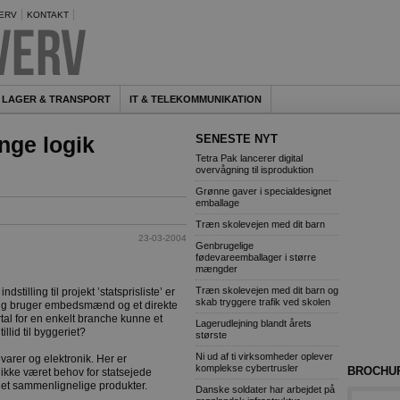
ERV
KONTAKT
LAGER & TRANSPORT
IT & TELEKOMMUNIKATION
nge logik
SENESTE NYT
Tetra Pak lancerer digital
overvågning til isproduktion
Grønne gaver i specialdesignet
emballage
Træn skolevejen med dit barn
23-03-2004
Genbrugelige
fødevareemballager i større
mængder
Træn skolevejen med dit barn og
illing til projekt ’statsprisliste’ er
skab tryggere trafik ved skolen
ing bruger embedsmænd og et direkte
rtal for en enkelt branche kunne et
Lagerudlejning blandt årets
llid til byggeriet?
største
Ni ud af ti virksomheder oplever
varer og elektronik. Her er
komplekse cybertrusler
BROCHU
 ikke været behov for statsejede
eget sammenlignelige produkter.
Danske soldater har arbejdet på