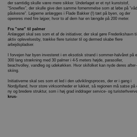
der samtidig skulle være mere sikker. Underlaget er et nyt kunststof,
”Snowflex”, der skulle give den samme fornemmelse som at løbe på ”vå
påskesne”. Løjperne anlægges i Flade Bakker (!) tæt på byen, og der
opereres med fire løjper, hvor to af dem har en længde på 200 meter.
Fra ”sne” til palmer
Anlægget skal ses som et af de initiativer, der skal gøre Frederikshavn ti
aktiv oplevelsesby, trække flere turister til og dermed skabe flere
arbejdspladser.
I forvejen har byen investeret i en eksotisk strand i sommer-halvåret på 
300 lang strækning med 30 palmer i 4-5 meters højde, parasoller,
beachvolley, vandleg og udekøkken. Hvor skifolket kan nyde deres after-
skiing.
Initiativerne skal ses som et led i den udviklingsproces, der er i gang i
Nordjylland, hvor store virksomheder er lukket, så regionen må satse på
ny og bredere struktur, som i høj grad inddrager service- og turisterhverv
krus-