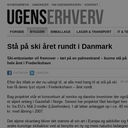
NYHEDSBREVE
ANNONCER
OM UGENSERHVERV
KONTAKT
FORSIDE
BYGGERI
EMBALLAGE
LAGER & TRANSPORT
IT & 
Stå på ski året rundt i Danmark
Ski-entusiaster vil fremover – tæt på en palmestrand – kunne stå på 
hele året i Frederikshavn
FACEBOOK
LINKEDIN
29-12
Efter års tilløb er der nu udsigt til, at alle med hang til at stå på ski
kan få deres lyst styret i Frederikshavn – året rundt.
Bag projektet står et konsortium af norske og danske investorer der også
et alpint anlæg i Gautefall i Norge. Senest har projektet fået bevilget fem
kr. fra EU’s Mål 2-midler (Lånefonden). I alt løber anlægget op i ca. 40 mi
kr. med åbning i 2007.
Det alpine skianlæg bliver det største af sin art i Europa og adskiller sig 
andre kunstige skibakker ved at benytte en ny og mere naturtro belægni