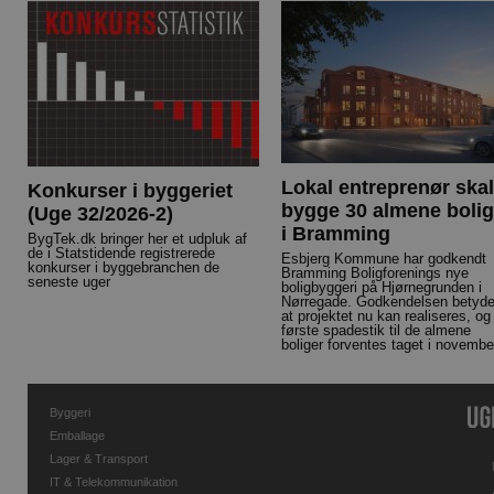
Lokal entreprenør skal
Konkurser i byggeriet
bygge 30 almene bolig
(Uge 32/2026-2)
i Bramming
BygTek.dk bringer her et udpluk af
de i Statstidende registrerede
Esbjerg Kommune har godkendt
konkurser i byggebranchen de
Bramming Boligforenings nye
seneste uger
boligbyggeri på Hjørnegrunden i
Nørregade. Godkendelsen betyde
at projektet nu kan realiseres, og
første spadestik til de almene
boliger forventes taget i novembe
Byggeri
Emballage
Lager & Transport
IT & Telekommunikation