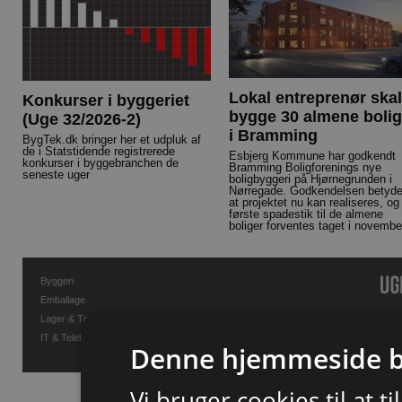
Lokal entreprenør skal
Konkurser i byggeriet
bygge 30 almene bolig
(Uge 32/2026-2)
i Bramming
BygTek.dk bringer her et udpluk af
de i Statstidende registrerede
Esbjerg Kommune har godkendt
konkurser i byggebranchen de
Bramming Boligforenings nye
seneste uger
boligbyggeri på Hjørnegrunden i
Nørregade. Godkendelsen betyde
at projektet nu kan realiseres, og
første spadestik til de almene
boliger forventes taget i novembe
Byggeri
Emballage
Lager & Transport
IT & Telekommunikation
Denne hjemmeside b
Vi bruger cookies til at t