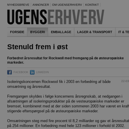
NYHEDSBREVE
ANNONCER
OM UGENSERHVERV
KONTAKT
FORSIDE
BYGGERI
EMBALLAGE
LAGER & TRANSPORT
IT & 
Stenuld frem i øst
Forbedret årsresultat for Rockwoll med fremgang på de østeuropæiske
markeder.
FACEBOOK
LINKEDIN
22-03
Isoleringskoncernen Rockwool fik i 2003 en forbedring af både
omsætning og årsresultat.
Fremgangen skyldes i følge koncernens årsregnskab, at nedgangen i
afsætningen af isoleringsprodukter på de vesteuropæiske markeder er
bremset, kombineret med at der siden sommeren 2003 har været en kraft
stigende efterspørgsel på de østeuropæiske markeder.
Omsætningen steg med fire procent til 8,2 milliarder og gav et årsresulta
på 254 millioner. En forbedring med hele 123 millioner i forhold til 2002.