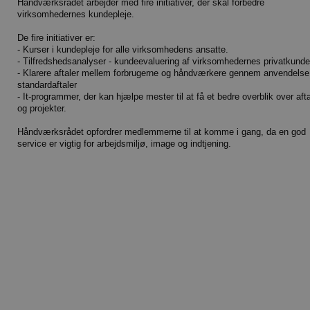
Håndværksrådet arbejder med fire initiativer, der skal forbedre
virksomhedernes kundepleje.
De fire initiativer er:
- Kurser i kundepleje for alle virksomhedens ansatte.
- Tilfredshedsanalyser - kundeevaluering af virksomhedernes privatkunde
- Klarere aftaler mellem forbrugerne og håndværkere gennem anvendelse
standardaftaler
- It-programmer, der kan hjælpe mester til at få et bedre overblik over afta
og projekter.
Håndværksrådet opfordrer medlemmerne til at komme i gang, da en god
service er vigtig for arbejdsmiljø, image og indtjening.