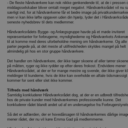
- De fleste håndværkere kan nok nikke genkendende til, at de i pressen og
middagsselskaber bliver omtalt meget negativt. Håndværksrådet vil nu s
særligt ind, for at håndværkerne får et bedre image på privatkundemarke
men vi kan ikke løfte opgaven uden din hjælp, lyder det i Håndværksråd
seneste nyhedsbrev til dets medlemmer.
Håndværksrådets Bygge- og Anlægsgruppe havde på et møde inviteret
repræsentanter for forbrugerne, myndighederne og Håndværkets Anken
til at komme med deres uforbeholdne mening om håndværkerne. Og alle 
parter pegede på, at det meste af utilfredsheden skyldes mangel på helt
almindelig pli hos en stor gruppe håndværkere.
Det handler om håndværkere, der ikke tager skoene af eller tørrer skoene
på måtten, ryger og ikke rydder op efter deres frokost. Endvidere mener
Håndværksrådet, at der er for mange mestre og svende, der ikke giver kl
meldinger til kunderne, hvis de ikke kan overholde en aftale tidsmæssigt
kommer for sent eller slet ikke kommer.
Tilfreds med håndværk
Samtidig konkluderer Håndværksrådet dog, at der er en udbredt tilfredsh
hos de private kunder med håndværkernes professionelle kunne. Det
konkluderer rådet blandt andet ud af en undersøgelse fra Forbrugerstyrel
Så det er adfærden, der er hovedårsagen til håndværkernes dårlige imag
mener rådet, der nu vil køre Emma Gad på medlemmerne.