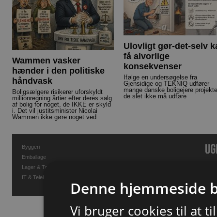
Ulovligt gør-det-selv 
få alvorlige
Wammen vasker
konsekvenser
hænder i den politiske
Ifølge en undersøgelse fra
håndvask
Gjensidige og TEKNIQ udfører
mange danske boligejere projekte
Boligsælgere risikerer uforskyldt
de slet ikke må udføre
millionregning årtier efter deres salg
af bolig for noget, de IKKE er skyld
i. Det vil justitsminister Nicolai
Wammen ikke gøre noget ved
Byggeri
Emballage
Lager & Transport
IT & Telekommunikation
Denne hjemmeside b
Vi bruger cookies til at t