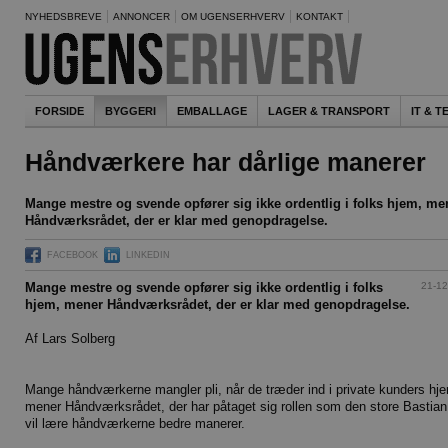
NYHEDSBREVE
ANNONCER
OM UGENSERHVERV
KONTAKT
FORSIDE
BYGGERI
EMBALLAGE
LAGER & TRANSPORT
IT & 
Håndværkere har dårlige manerer
Mange mestre og svende opfører sig ikke ordentlig i folks hjem, me
Håndværksrådet, der er klar med genopdragelse.
FACEBOOK
LINKEDIN
21-12
Mange mestre og svende opfører sig ikke ordentlig i folks
hjem, mener Håndværksrådet, der er klar med genopdragelse.
Af Lars Solberg
Mange håndværkerne mangler pli, når de træder ind i private kunders hj
mener Håndværksrådet, der har påtaget sig rollen som den store Bastian
vil lære håndværkerne bedre manerer.