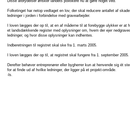
Disse afbrydelser ønsker landets politikere nu at gøre noget ved.
Folketinget har netop vedtaget en lov, der skal reducere antallet af skade
ledninger i jorden i forbindelse med gravearbejder.
I loven lægges der op til, at en af måderne til at forebygge ulykker er at 
et landsdækkende register med oplysninger om, hvem der ejer nedgrave
ledninger, og hvor disse oplysninger kan indhentes.
Indberetningen til registret skal ske fra 1. marts 2005.
I loven lægges der op til, at registret skal fungere fra 1. september 2005.
Derefter behøver entreprenører eller bygherrer kun at henvende sig ét ste
for at finde ud af hvilke ledninger, der ligger på et projekt-område.
-ls.