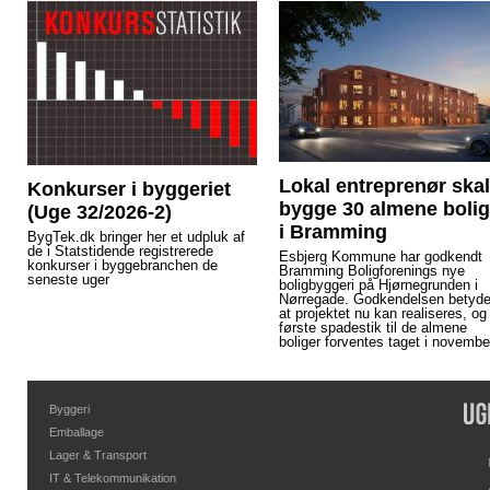
Lokal entreprenør skal
Konkurser i byggeriet
bygge 30 almene bolig
(Uge 32/2026-2)
i Bramming
BygTek.dk bringer her et udpluk af
de i Statstidende registrerede
Esbjerg Kommune har godkendt
konkurser i byggebranchen de
Bramming Boligforenings nye
seneste uger
boligbyggeri på Hjørnegrunden i
Nørregade. Godkendelsen betyde
at projektet nu kan realiseres, og
første spadestik til de almene
boliger forventes taget i novembe
Byggeri
Emballage
Lager & Transport
IT & Telekommunikation