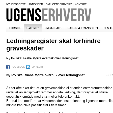
NYHEDSBREVE
ANNONCER
OM UGENSERHVERV
KONTAKT
FORSIDE
BYGGERI
EMBALLAGE
LAGER & TRANSPORT
IT & 
Ledningsregister skal forhindre
graveskader
Ny lov skal skabe større overblik over ledningsnet.
FACEBOOK
LINKEDIN
16-03
Ny lov skal skabe større overblik over ledningsnet.
Alt for ofte sker det, at en gravemaskine eller anden entreprenørmaskine
under et anlægsprojekt rammer en vital ledning, der forsyner et større
geografisk område med strøm eller telefonkontakt.
Et brud kan medføre, at virksomheder, institutioner og lignende mere elle
mindre kan blive passificeret i flere timer.