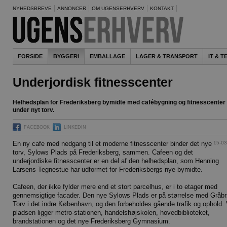
NYHEDSBREVE
ANNONCER
OM UGENSERHVERV
KONTAKT
FORSIDE
BYGGERI
EMBALLAGE
LAGER & TRANSPORT
IT & 
Underjordisk fitnesscenter
Helhedsplan for Frederiksberg bymidte med cafébygning og fitnesscenter
under nyt torv.
FACEBOOK
LINKEDIN
15-03
En ny cafe med nedgang til et moderne fitnesscenter binder det nye
torv, Sylows Plads på Frederiksberg, sammen. Cafeen og det
underjordiske fitnesscenter er en del af den helhedsplan, som Henning
Larsens Tegnestue har udformet for Frederiksbergs nye bymidte.
Cafeen, der ikke fylder mere end et stort parcelhus, er i to etager med
gennemsigtige facader. Den nye Sylows Plads er på størrelse med Gråb
Torv i det indre København, og den forbeholdes gående trafik og ophold.
pladsen ligger metro-stationen, handelshøjskolen, hovedbiblioteket,
brandstationen og det nye Frederiksberg Gymnasium.