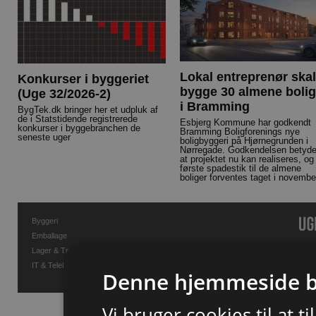
Lokal entreprenør skal
Konkurser i byggeriet
bygge 30 almene bolig
(Uge 32/2026-2)
i Bramming
BygTek.dk bringer her et udpluk af
de i Statstidende registrerede
Esbjerg Kommune har godkendt
konkurser i byggebranchen de
Bramming Boligforenings nye
seneste uger
boligbyggeri på Hjørnegrunden i
Nørregade. Godkendelsen betyde
at projektet nu kan realiseres, og
første spadestik til de almene
boliger forventes taget i novembe
Byggeri
Emballage
Lager & Transport
IT & Telekommunikation
Denne hjemmeside b
Vi bruger cookies til at t