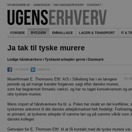
NYHEDSBREVE
ANNONCER
OM UGENSERHVERV
KONTAKT
FORSIDE
BYGGERI
EMBALLAGE
LAGER & TRANSPORT
IT & 
Ja tak til tyske murere
Ledige håndværkere i Tyskland arbejder gerne i Danmark
FACEBOOK
LINKEDIN
04-10
Murerfirmaet E. Thomsens Eftf. A/S i Silkeborg har i en længere
periode og ad mange kanaler forgæves søgt efter danske murere,
som har begrænset firmaets vækst, og har nu taget konsekvensen og a
otte tyskere murere.
Mens import af håndværkere fra bl. a. Polen har skabt en del konflikter, 
tyskernes ankomst til det danske arbejdsmarked helt fredeligt. Forklarin
er primært, at tyskerne arbejder til samme løn og på samme vilkår som 
danske kolleger.
Genvejen for E. Thomsen Eftf. til at få kontakt med de tyske murere var