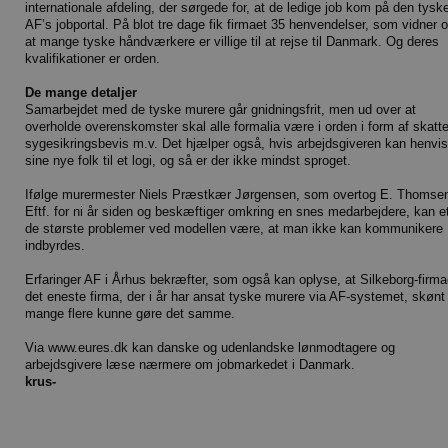
internationale afdeling, der sørgede for, at de ledige job kom på den tysk
AF’s jobportal. På blot tre dage fik firmaet 35 henvendelser, som vidner 
at mange tyske håndværkere er villige til at rejse til Danmark. Og deres
kvalifikationer er orden.
De mange detaljer
Samarbejdet med de tyske murere går gnidningsfrit, men ud over at
overholde overenskomster skal alle formalia være i orden i form af skatte
sygesikringsbevis m.v. Det hjælper også, hvis arbejdsgiveren kan henvi
sine nye folk til et logi, og så er der ikke mindst sproget.
Ifølge murermester Niels Præstkær Jørgensen, som overtog E. Thomse
Eftf. for ni år siden og beskæftiger omkring en snes medarbejdere, kan et
de største problemer ved modellen være, at man ikke kan kommunikere
indbyrdes.
Erfaringer AF i Århus bekræfter, som også kan oplyse, at Silkeborg-firma
det eneste firma, der i år har ansat tyske murere via AF-systemet, skønt
mange flere kunne gøre det samme.
Via www.eures.dk kan danske og udenlandske lønmodtagere og
arbejdsgivere læse nærmere om jobmarkedet i Danmark.
krus-