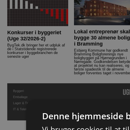
Lokal entreprenør skal
Konkurser i byggeriet
bygge 30 almene bolig
(Uge 32/2026-2)
i Bramming
BygTek.dk bringer her et udpluk af
de i Statstidende registrerede
Esbjerg Kommune har godkendt
konkurser i byggebranchen de
Bramming Boligforenings nye
seneste uger
boligbyggeri på Hjørnegrunden i
Nørregade. Godkendelsen betyde
at projektet nu kan realiseres, og
første spadestik til de almene
boliger forventes taget i novembe
Byggeri
Emballage
Lager & Transport
IT & Telekommunikation
Denne hjemmeside b
Vi bruger cookies til at t