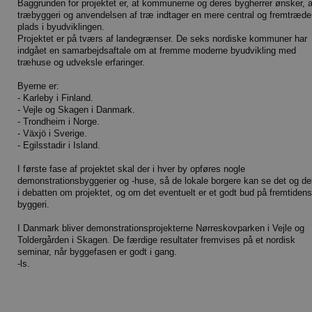
Baggrunden for projektet er, at kommunerne og deres bygherrer ønsker, a
træbyggeri og anvendelsen af træ indtager en mere central og fremtræd
plads i byudviklingen.
Projektet er på tværs af landegrænser. De seks nordiske kommuner har
indgået en samarbejdsaftale om at fremme moderne byudvikling med
træhuse og udveksle erfaringer.
Byerne er:
- Karleby i Finland.
- Vejle og Skagen i Danmark.
- Trondheim i Norge.
- Växjö i Sverige.
- Egilsstadir i Island.
I første fase af projektet skal der i hver by opføres nogle
demonstrationsbyggerier og -huse, så de lokale borgere kan se det og de
i debatten om projektet, og om det eventuelt er et godt bud på fremtidens
byggeri.
I Danmark bliver demonstrationsprojekterne Nørreskovparken i Vejle og
Toldergården i Skagen. De færdige resultater fremvises på et nordisk
seminar, når byggefasen er godt i gang.
-ls.