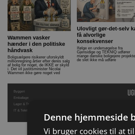
Ulovligt gør-det-selv 
få alvorlige
Wammen vasker
konsekvenser
hænder i den politiske
Ifølge en undersøgelse fra
håndvask
Gjensidige og TEKNIQ udfører
mange danske boligejere projekte
Boligsælgere risikerer uforskyldt
de slet ikke må udføre
millionregning årtier efter deres salg
af bolig for noget, de IKKE er skyld
i. Det vil justitsminister Nicolai
Wammen ikke gøre noget ved
Byggeri
Emballage
Lager & Transport
IT & Telekommunikation
Denne hjemmeside b
Vi bruger cookies til at t