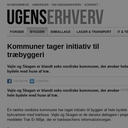
NYHEDSBREVE
ANNONCER
OM UGENSERHVERV
KONTAKT
FORSIDE
BYGGERI
EMBALLAGE
LAGER & TRANSPORT
IT & 
Kommuner tager initiativ til
træbyggeri
Vejle og Skagen er blandt seks nordiske kommuner, der ønsker hele
bydele med huse af træ.
FACEBOOK
LINKEDIN
10-03
Vejle og Skagen er blandt seks nordiske kommuner, der ønsker
hele bydele med huse af træ.
En række nordiske kommuner har taget initiativ til byggeri af hele bydele
bykvarterer med træhuse. Vejle og Skagen er de danske deltagere i proje
meddeler Træ Er Miljø, der er træbranchens informationsorgan.