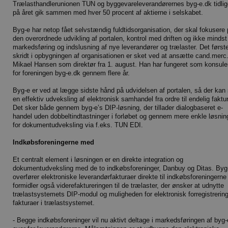
Trælasthandlerunionen TUN og byggevareleverandørernes byg-e.dk tidlig
på året gik sammen med hver 50 procent af aktierne i selskabet.
Byg-e har netop fået selvstændig fuldtidsorganisation, der skal fokusere
den overordnede udvikling af portalen, kontrol med driften og ikke mindst
markedsføring og indslusning af nye leverandører og trælaster. Det først
skridt i opbygningen af organisationen er sket ved at ansætte cand.merc
Mikael Hansen som direktør fra 1. august. Han har fungeret som konsule
for foreningen byg-e.dk gennem flere år.
Byg-e er ved at lægge sidste hånd på udvidelsen af portalen, så der kan
en effektiv udveksling af elektronisk samhandel fra ordre til endelig faktu
Det sker både gennem byg-e’s DIP-løsning, der tillader dialogbaseret e-
handel uden dobbeltindtastninger i forløbet og gennem mere enkle løsnin
for dokumentudveksling via f.eks. TUN EDI.
Indkøbsforeningerne med
Et centralt element i løsningen er en direkte integration og
dokumentudveksling med de to indkøbsforeninger, Danbuy og Ditas. Byg
overfører elektroniske leverandørfakturaer direkte til indkøbsforeningerne
formidler også viderefaktureringen til de trælaster, der ønsker at udnytte
trælastsystemets DIP-modul og muligheden for elektronisk forregistrering
fakturaer i trælastsystemet.
- Begge indkøbsforeninger vil nu aktivt deltage i markedsføringen af byg-