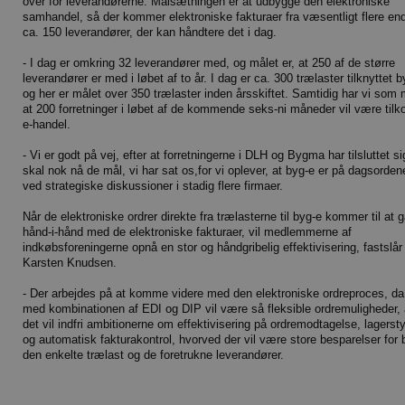
over for leverandørerne. Målsætningen er at udbygge den elektroniske
samhandel, så der kommer elektroniske fakturaer fra væsentligt flere en
ca. 150 leverandører, der kan håndtere det i dag.
- I dag er omkring 32 leverandører med, og målet er, at 250 af de større
leverandører er med i løbet af to år. I dag er ca. 300 trælaster tilknyttet b
og her er målet over 350 trælaster inden årsskiftet. Samtidig har vi som 
at 200 forretninger i løbet af de kommende seks-ni måneder vil være tilko
e-handel.
- Vi er godt på vej, efter at forretningerne i DLH og Bygma har tilsluttet si
skal nok nå de mål, vi har sat os,for vi oplever, at byg-e er på dagsorden
ved strategiske diskussioner i stadig flere firmaer.
Når de elektroniske ordrer direkte fra trælasterne til byg-e kommer til at 
hånd-i-hånd med de elektroniske fakturaer, vil medlemmerne af
indkøbsforeningerne opnå en stor og håndgribelig effektivisering, fastslår
Karsten Knudsen.
- Der arbejdes på at komme videre med den elektroniske ordreproces, da
med kombinationen af EDI og DIP vil være så fleksible ordremuligheder, 
det vil indfri ambitionerne om effektivisering på ordremodtagelse, lagersty
og automatisk fakturakontrol, hvorved der vil være store besparelser for
den enkelte trælast og de foretrukne leverandører.