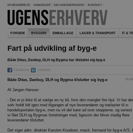
NYHEDSBREVE
ANNONCER
OM UGENSERHVERV
KONTAKT
FORSIDE
BYGGERI
EMBALLAGE
LAGER & TRANSPORT
IT & 
Fart på udvikling af byg-e
Både Ditas, Danbuy, DLH og Bygma har tilsluttet sig byg-e
FACEBOOK
LINKEDIN
29-08
Både Ditas, Danbuy, DLH og Bygma tilslutter sig byg-e
Af Jørgen Hansen
- Det er jo ikke til at sælge en ny bil, hvis den mangler fire hjul. Vi har der
selv holdt lidt igen med tilgangen af nye leverandører og trælaster til e-
handelsportalen byg-e, men nu vil det køre ud over stepperne, og senest
vi fået DLH og Bygmas forretninger med, ligesom der bliver stadig flere
leverandører tilsluttet.
Det siger adm. direktør Karsten Knudsen, maxit, formand for byg-e A/S, 