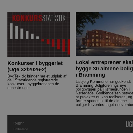
Lokal entreprenør skal
Konkurser i byggeriet
bygge 30 almene bolig
(Uge 32/2026-2)
i Bramming
BygTek.dk bringer her et udpluk af
de i Statstidende registrerede
Esbjerg Kommune har godkendt
konkurser i byggebranchen de
Bramming Boligforenings nye
seneste uger
boligbyggeri på Hjørnegrunden i
Nørregade. Godkendelsen betyde
at projektet nu kan realiseres, og
første spadestik til de almene
boliger forventes taget i novembe
Byggeri
Emballage